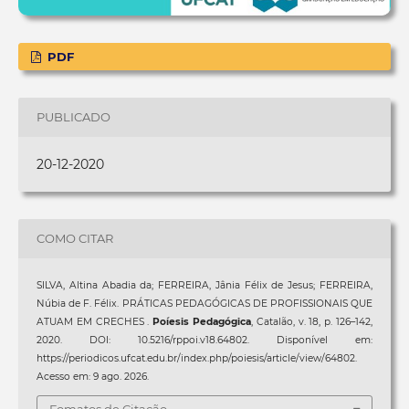
PDF
PUBLICADO
20-12-2020
COMO CITAR
SILVA, Altina Abadia da; FERREIRA, Jânia Félix de Jesus; FERREIRA,
Núbia de F. Félix. PRÁTICAS PEDAGÓGICAS DE PROFISSIONAIS QUE
ATUAM EM CRECHES .
Poíesis Pedagógica
, Catalão, v. 18, p. 126–142,
2020. DOI: 10.5216/rppoi.v18.64802. Disponível em:
https://periodicos.ufcat.edu.br/index.php/poiesis/article/view/64802.
Acesso em: 9 ago. 2026.