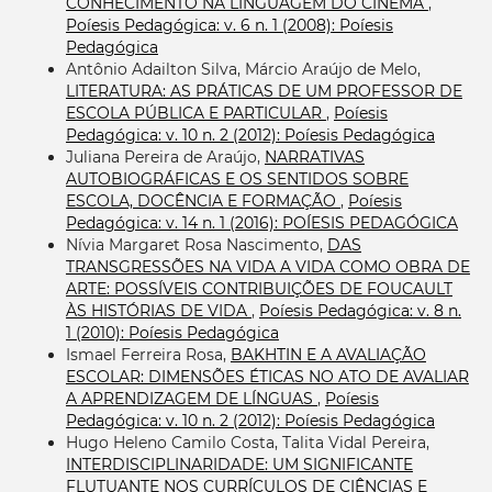
CONHECIMENTO NA LINGUAGEM DO CINEMA
,
Poíesis Pedagógica: v. 6 n. 1 (2008): Poíesis
Pedagógica
Antônio Adailton Silva, Márcio Araújo de Melo,
LITERATURA: AS PRÁTICAS DE UM PROFESSOR DE
ESCOLA PÚBLICA E PARTICULAR
,
Poíesis
Pedagógica: v. 10 n. 2 (2012): Poíesis Pedagógica
Juliana Pereira de Araújo,
NARRATIVAS
AUTOBIOGRÁFICAS E OS SENTIDOS SOBRE
ESCOLA, DOCÊNCIA E FORMAÇÃO
,
Poíesis
Pedagógica: v. 14 n. 1 (2016): POÍESIS PEDAGÓGICA
Nívia Margaret Rosa Nascimento,
DAS
TRANSGRESSÕES NA VIDA A VIDA COMO OBRA DE
ARTE: POSSÍVEIS CONTRIBUIÇÕES DE FOUCAULT
ÀS HISTÓRIAS DE VIDA
,
Poíesis Pedagógica: v. 8 n.
1 (2010): Poíesis Pedagógica
Ismael Ferreira Rosa,
BAKHTIN E A AVALIAÇÃO
ESCOLAR: DIMENSÕES ÉTICAS NO ATO DE AVALIAR
A APRENDIZAGEM DE LÍNGUAS
,
Poíesis
Pedagógica: v. 10 n. 2 (2012): Poíesis Pedagógica
Hugo Heleno Camilo Costa, Talita Vidal Pereira,
INTERDISCIPLINARIDADE: UM SIGNIFICANTE
FLUTUANTE NOS CURRÍCULOS DE CIÊNCIAS E