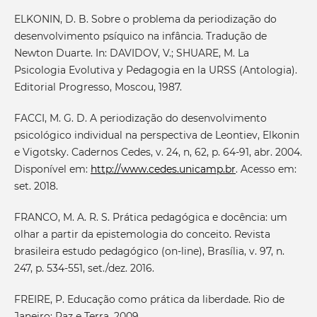
ELKONIN, D. B. Sobre o problema da periodização do
desenvolvimento psíquico na infância. Tradução de
Newton Duarte. In: DAVIDOV, V.; SHUARE, M. La
Psicologia Evolutiva y Pedagogia en la URSS (Antologia).
Editorial Progresso, Moscou, 1987.
FACCI, M. G. D. A periodização do desenvolvimento
psicológico individual na perspectiva de Leontiev, Elkonin
e Vigotsky. Cadernos Cedes, v. 24, n, 62, p. 64-91, abr. 2004.
Disponível em:
http://www.cedes.unicamp.br
. Acesso em:
set. 2018.
FRANCO, M. A. R. S. Prática pedagógica e docência: um
olhar a partir da epistemologia do conceito. Revista
brasileira estudo pedagógico (on-line), Brasília, v. 97, n.
247, p. 534-551, set./dez. 2016.
FREIRE, P. Educação como prática da liberdade. Rio de
Janeiro: Paz e Terra. 2009.