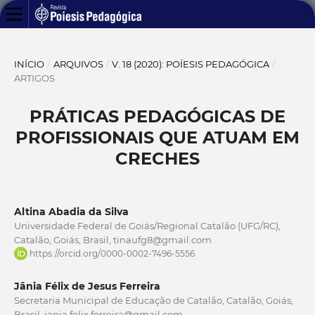
INÍCIO
/
ARQUIVOS
/
V. 18 (2020): POÍESIS PEDAGÓGICA
/
ARTIGOS
PRÁTICAS PEDAGÓGICAS DE
PROFISSIONAIS QUE ATUAM EM
CRECHES
Altina Abadia da Silva
Universidade Federal de Goiás/Regional Catalão (UFG/RC),
Catalão, Goiás, Brasil, tinaufg8@gmail.com
https://orcid.org/0000-0002-7496-5556
Jânia Félix de Jesus Ferreira
Secretaria Municipal de Educação de Catalão, Catalão, Goiás,
Brasil, jania.felix.ferreira@gmail.com