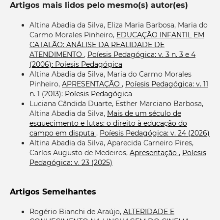
Artigos mais lidos pelo mesmo(s) autor(es)
Altina Abadia da Silva, Eliza Maria Barbosa, Maria do
Carmo Morales Pinheiro,
EDUCAÇÃO INFANTIL EM
CATALÃO: ANÁLISE DA REALIDADE DE
ATENDIMENTO
,
Poíesis Pedagógica: v. 3 n. 3 e 4
(2006): Poíesis Pedagógica
Altina Abadia da Silva, Maria do Carmo Morales
Pinheiro,
APRESENTAÇÃO
,
Poíesis Pedagógica: v. 11
n. 1 (2013): Poíesis Pedagógica
Luciana Cândida Duarte, Esther Marciano Barbosa,
Altina Abadia da Silva,
Mais de um século de
esquecimento e lutas: o direito à educação do
campo em disputa
,
Poíesis Pedagógica: v. 24 (2026)
Altina Abadia da Silva, Aparecida Carneiro Pires,
Carlos Augusto de Medeiros,
Apresentação
,
Poíesis
Pedagógica: v. 23 (2025)
Artigos Semelhantes
Rogério Bianchi de Araújo,
ALTERIDADE E