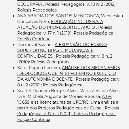
GEOGRAFIA
,
Poíesis Pedagógica: v. 10 n. 2 (2012):
Poíesis Pedagógica
ANA ABADIA DOS SANTOS MENDONÇA, Wenceslau
Gonçalves Neto,
EDUCAÇÃO INCLUSIVA: A
ATUAÇÃO DO PROFESSOR DE APOIO
,
Poíesis
Pedagógica: v. 17 n. 1 (2019): Poíesis Pedagógica -
Edição Contínua
Dermeval Saviani,
A EXPANSÃO DO ENSINO
SUPERIOR NO BRASIL: MUDANÇAS E
CONTINUIDADES
,
Poíesis Pedagógica: v. 8 n. 2
(2010): Poíesis Pedagógica
Kátia Regina Ferreira,
ANÁLISE DOS MECANISMOS
IDEOLÓGICOS QUE INTERFEREM NO EXERCÍCIO
DA AUTONOMIA DOCENTE
,
Poíesis Pedagógica: v.
8 n. 2 (2010): Poíesis Pedagógica
Scarlet Dandara Borges Alves, Maria Zenaide Alves,
Dra., Michela Augusta de Moraes e Sousa,
A Lei
10.639 e as licenciaturas da UFG/RC: uma análise a
partir dos Projetos Pedagógicos de Curso
,
Poíesis
Pedagógica: v. 17 n. 1 (2019): Poíesis Pedagógica -
Edição Contínua