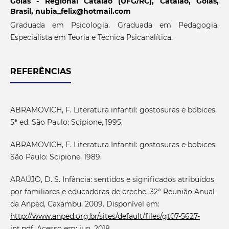
Goiás - Regional Catalão (UFG/RC), Catalão, Goiás,
Brasil, nubia_felix@hotmail.com
Graduada em Psicologia. Graduada em Pedagogia.
Especialista em Teoria e Técnica Psicanalítica.
REFERÊNCIAS
ABRAMOVICH, F. Literatura infantil: gostosuras e bobices.
5ª ed. São Paulo: Scipione, 1995.
ABRAMOVICH, F. Literatura Infantil: gostosuras e bobices.
São Paulo: Scipione, 1989.
ARAÚJO, D. S. Infância: sentidos e significados atribuídos
por familiares e educadoras de creche. 32ª Reunião Anual
da Anped, Caxambu, 2009. Disponível em:
http://www.anped.org.br/sites/default/files/gt07-5627-
int.pdf
. Acesso em: jun. 2018.