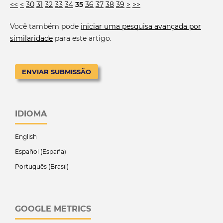
<<
<
30
31
32
33
34
35
36
37
38
39
>
>>
Você também pode
iniciar uma pesquisa avançada por
similaridade
para este artigo.
ENVIAR SUBMISSÃO
IDIOMA
English
Español (España)
Português (Brasil)
GOOGLE METRICS