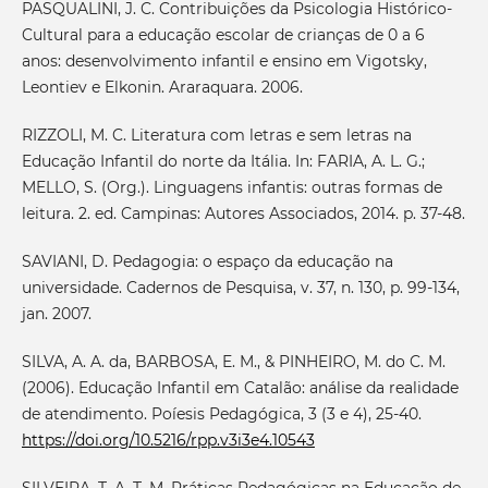
PASQUALINI, J. C. Contribuições da Psicologia Histórico-
Cultural para a educação escolar de crianças de 0 a 6
anos: desenvolvimento infantil e ensino em Vigotsky,
Leontiev e Elkonin. Araraquara. 2006.
RIZZOLI, M. C. Literatura com letras e sem letras na
Educação Infantil do norte da Itália. In: FARIA, A. L. G.;
MELLO, S. (Org.). Linguagens infantis: outras formas de
leitura. 2. ed. Campinas: Autores Associados, 2014. p. 37-48.
SAVIANI, D. Pedagogia: o espaço da educação na
universidade. Cadernos de Pesquisa, v. 37, n. 130, p. 99-134,
jan. 2007.
SILVA, A. A. da, BARBOSA, E. M., & PINHEIRO, M. do C. M.
(2006). Educação Infantil em Catalão: análise da realidade
de atendimento. Poíesis Pedagógica, 3 (3 e 4), 25-40.
https://doi.org/10.5216/rpp.v3i3e4.10543
SILVEIRA, T. A. T. M. Práticas Pedagógicas na Educação de