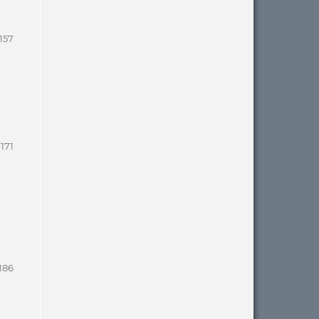
-157
-171
186