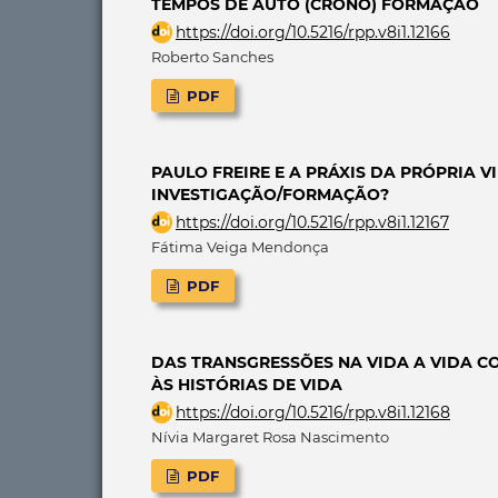
TEMPOS DE AUTO (CRONO) FORMAÇÃO
https://doi.org/10.5216/rpp.v8i1.12166
Roberto Sanches
PDF
PAULO FREIRE E A PRÁXIS DA PRÓPRIA V
INVESTIGAÇÃO/FORMAÇÃO?
https://doi.org/10.5216/rpp.v8i1.12167
Fátima Veiga Mendonça
PDF
DAS TRANSGRESSÕES NA VIDA A VIDA C
ÀS HISTÓRIAS DE VIDA
https://doi.org/10.5216/rpp.v8i1.12168
Nívia Margaret Rosa Nascimento
PDF