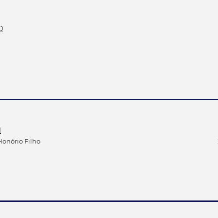
0
1
onório Filho