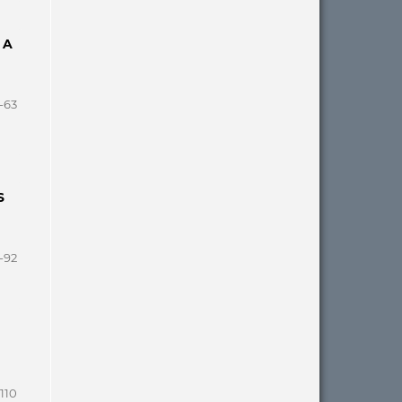
 A
-63
S
-92
110