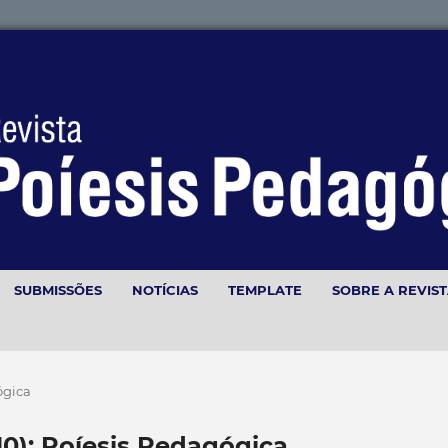
SUBMISSÕES
NOTÍCIAS
TEMPLATE
SOBRE A REVIS
gógica
2010): Poíesis Pedagógica