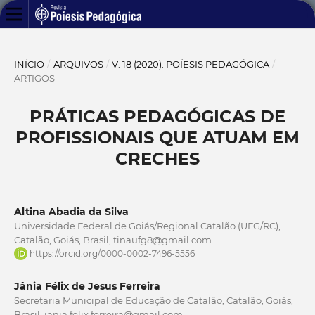
INÍCIO
/
ARQUIVOS
/
V. 18 (2020): POÍESIS PEDAGÓGICA
/
ARTIGOS
PRÁTICAS PEDAGÓGICAS DE
PROFISSIONAIS QUE ATUAM EM
CRECHES
Altina Abadia da Silva
Universidade Federal de Goiás/Regional Catalão (UFG/RC),
Catalão, Goiás, Brasil, tinaufg8@gmail.com
https://orcid.org/0000-0002-7496-5556
Jânia Félix de Jesus Ferreira
Secretaria Municipal de Educação de Catalão, Catalão, Goiás,
Brasil, jania.felix.ferreira@gmail.com