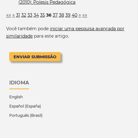
(2010): Poíesis Pedagógica
<<
<
31
32
33
34
35
36
37
38
39
40
>
>>
Você também pode
iniciar uma pesquisa avançada por
similaridade
para este artigo.
ENVIAR SUBMISSÃO
IDIOMA
English
Español (España)
Português (Brasil)