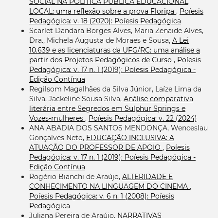
SOCIAL NA POLÍTICA PÚBLICA EDUCACIONAL
LOCAL: uma reflexão sobre a prova Floripa
,
Poíesis
Pedagógica: v. 18 (2020): Poíesis Pedagógica
Scarlet Dandara Borges Alves, Maria Zenaide Alves,
Dra., Michela Augusta de Moraes e Sousa,
A Lei
10.639 e as licenciaturas da UFG/RC: uma análise a
partir dos Projetos Pedagógicos de Curso
,
Poíesis
Pedagógica: v. 17 n. 1 (2019): Poíesis Pedagógica -
Edição Contínua
Regilsom Magalhães da Silva Júnior, Laíze Lima da
Silva, Jackeline Sousa Silva,
Análise comparativa
literária entre Segredos em Sulphur Springs e
Vozes-mulheres
,
Poíesis Pedagógica: v. 22 (2024)
ANA ABADIA DOS SANTOS MENDONÇA, Wenceslau
Gonçalves Neto,
EDUCAÇÃO INCLUSIVA: A
ATUAÇÃO DO PROFESSOR DE APOIO
,
Poíesis
Pedagógica: v. 17 n. 1 (2019): Poíesis Pedagógica -
Edição Contínua
Rogério Bianchi de Araújo,
ALTERIDADE E
CONHECIMENTO NA LINGUAGEM DO CINEMA
,
Poíesis Pedagógica: v. 6 n. 1 (2008): Poíesis
Pedagógica
Juliana Pereira de Araújo,
NARRATIVAS