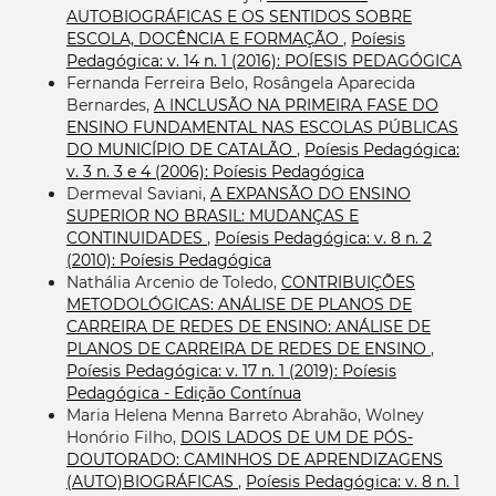
AUTOBIOGRÁFICAS E OS SENTIDOS SOBRE
ESCOLA, DOCÊNCIA E FORMAÇÃO
,
Poíesis
Pedagógica: v. 14 n. 1 (2016): POÍESIS PEDAGÓGICA
Fernanda Ferreira Belo, Rosângela Aparecida
Bernardes,
A INCLUSÃO NA PRIMEIRA FASE DO
ENSINO FUNDAMENTAL NAS ESCOLAS PÚBLICAS
DO MUNICÍPIO DE CATALÃO
,
Poíesis Pedagógica:
v. 3 n. 3 e 4 (2006): Poíesis Pedagógica
Dermeval Saviani,
A EXPANSÃO DO ENSINO
SUPERIOR NO BRASIL: MUDANÇAS E
CONTINUIDADES
,
Poíesis Pedagógica: v. 8 n. 2
(2010): Poíesis Pedagógica
Nathália Arcenio de Toledo,
CONTRIBUIÇÕES
METODOLÓGICAS: ANÁLISE DE PLANOS DE
CARREIRA DE REDES DE ENSINO: ANÁLISE DE
PLANOS DE CARREIRA DE REDES DE ENSINO
,
Poíesis Pedagógica: v. 17 n. 1 (2019): Poíesis
Pedagógica - Edição Contínua
Maria Helena Menna Barreto Abrahão, Wolney
Honório Filho,
DOIS LADOS DE UM DE PÓS-
DOUTORADO: CAMINHOS DE APRENDIZAGENS
(AUTO)BIOGRÁFICAS
,
Poíesis Pedagógica: v. 8 n. 1