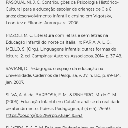
PASQUALINI, J. C. Contribuições da Psicologia Histórico-
Cultural para a educação escolar de crianças de 0 a 6
anos: desenvolvimento infantil e ensino em Vigotsky,
Leontiev e Elkonin. Araraquara. 2006.
RIZZOLI, M. C. Literatura com letras e sem letras na
Educação Infantil do norte da Itália. In: FARIA, A. L. G.;
MELLO, S. (Org.). Linguagens infantis: outras formas de
leitura. 2. ed. Campinas: Autores Associados, 2014. p. 37-48.
SAVIANI, D. Pedagogia: o espaço da educação na
universidade. Cadernos de Pesquisa, v. 37, n. 130, p. 99-134,
jan. 2007.
SILVA, A. A. da, BARBOSA, E. M., & PINHEIRO, M. do C. M.
(2006). Educação Infantil em Catalão: análise da realidade
de atendimento. Poíesis Pedagógica, 3 (3 e 4), 25-40.
https://doi.org/10.5216/rpp.v3i3e4.10543
SILVEIRA, T. A. T. M. Práticas Pedagógicas na Educação de