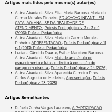
Artigos mais lidos pelo mesmo(s) autor(es)
Altina Abadia da Silva, Eliza Maria Barbosa, Maria do
Carmo Morales Pinheiro,
EDUCAÇÃO INFANTIL EM
CATALÃO: ANÁLISE DA REALIDADE DE
ATENDIMENTO
,
Poíesis Pedagógica: v. 3 n. 3 e 4
(2006): Poíesis Pedagógica
Altina Abadia da Silva, Maria do Carmo Morales
Pinheiro,
APRESENTAÇÃO
,
Poíesis Pedagógica: v. 11
n. 1 (2013): Poíesis Pedagógica
Luciana Cândida Duarte, Esther Marciano Barbosa,
Altina Abadia da Silva,
Mais de um século de
esquecimento e lutas: o direito à educação do
campo em disputa
,
Poíesis Pedagógica: v. 24 (2026)
Altina Abadia da Silva, Aparecida Carneiro Pires,
Carlos Augusto de Medeiros,
Apresentação
,
Poíesis
Pedagógica: v. 23 (2025)
Artigos Semelhantes
Rafaela Cunha Vargas Laureano,
A PARTICIPAÇÃO