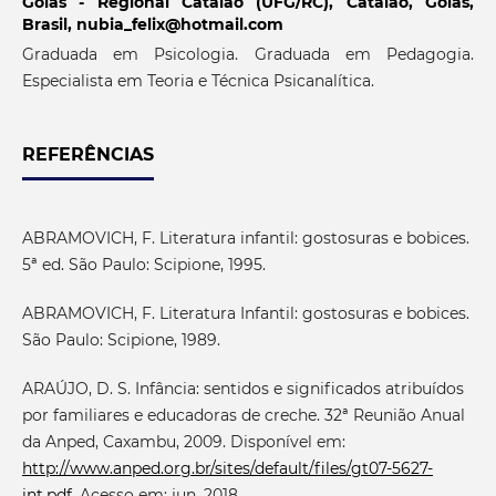
Goiás - Regional Catalão (UFG/RC), Catalão, Goiás,
Brasil, nubia_felix@hotmail.com
Graduada em Psicologia. Graduada em Pedagogia.
Especialista em Teoria e Técnica Psicanalítica.
REFERÊNCIAS
ABRAMOVICH, F. Literatura infantil: gostosuras e bobices.
5ª ed. São Paulo: Scipione, 1995.
ABRAMOVICH, F. Literatura Infantil: gostosuras e bobices.
São Paulo: Scipione, 1989.
ARAÚJO, D. S. Infância: sentidos e significados atribuídos
por familiares e educadoras de creche. 32ª Reunião Anual
da Anped, Caxambu, 2009. Disponível em:
http://www.anped.org.br/sites/default/files/gt07-5627-
int.pdf
. Acesso em: jun. 2018.