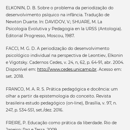
ELKONIN, D. B. Sobre o problema da periodização do
desenvolvimento psíquico na infância. Tradução de
Newton Duarte. In: DAVIDOV, V.; SHUARE, M. La
Psicologia Evolutiva y Pedagogia en la URSS (Antologia).
Editorial Progresso, Moscou, 1987.
FACCI, M. G. D. A periodização do desenvolvimento
psicológico individual na perspectiva de Leontiev, Elkonin
e Vigotsky. Cadernos Cedes, v. 24, n, 62, p. 64-91, abr. 2004.
Disponível em:
http://www.cedes.unicamp.br
. Acesso em:
set. 2018.
FRANCO, M. A. R. S. Prática pedagógica e docência: um
olhar a partir da epistemologia do conceito. Revista
brasileira estudo pedagógico (on-line), Brasília, v. 97, n.
247, p. 534-551, set./dez. 2016.
FREIRE, P. Educação como prática da liberdade. Rio de
Janeiro: Paz e Terra. 2009.