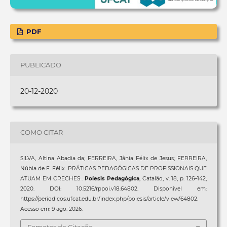
PDF
PUBLICADO
20-12-2020
COMO CITAR
SILVA, Altina Abadia da; FERREIRA, Jânia Félix de Jesus; FERREIRA,
Núbia de F. Félix. PRÁTICAS PEDAGÓGICAS DE PROFISSIONAIS QUE
ATUAM EM CRECHES .
Poíesis Pedagógica
, Catalão, v. 18, p. 126–142,
2020. DOI: 10.5216/rppoi.v18.64802. Disponível em:
https://periodicos.ufcat.edu.br/index.php/poiesis/article/view/64802.
Acesso em: 9 ago. 2026.