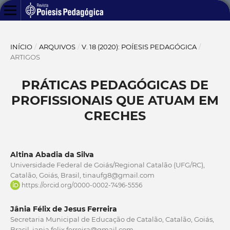
INÍCIO
/
ARQUIVOS
/
V. 18 (2020): POÍESIS PEDAGÓGICA
/
ARTIGOS
PRÁTICAS PEDAGÓGICAS DE
PROFISSIONAIS QUE ATUAM EM
CRECHES
Altina Abadia da Silva
Universidade Federal de Goiás/Regional Catalão (UFG/RC),
Catalão, Goiás, Brasil, tinaufg8@gmail.com
https://orcid.org/0000-0002-7496-5556
Jânia Félix de Jesus Ferreira
Secretaria Municipal de Educação de Catalão, Catalão, Goiás,
Brasil, jania.felix.ferreira@gmail.com