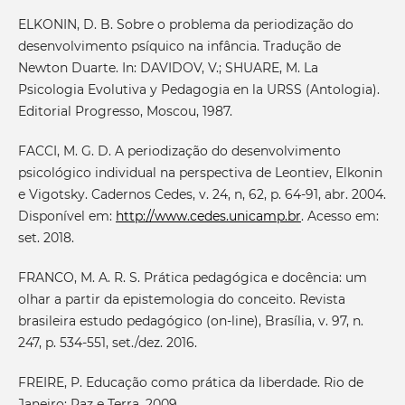
ELKONIN, D. B. Sobre o problema da periodização do
desenvolvimento psíquico na infância. Tradução de
Newton Duarte. In: DAVIDOV, V.; SHUARE, M. La
Psicologia Evolutiva y Pedagogia en la URSS (Antologia).
Editorial Progresso, Moscou, 1987.
FACCI, M. G. D. A periodização do desenvolvimento
psicológico individual na perspectiva de Leontiev, Elkonin
e Vigotsky. Cadernos Cedes, v. 24, n, 62, p. 64-91, abr. 2004.
Disponível em:
http://www.cedes.unicamp.br
. Acesso em:
set. 2018.
FRANCO, M. A. R. S. Prática pedagógica e docência: um
olhar a partir da epistemologia do conceito. Revista
brasileira estudo pedagógico (on-line), Brasília, v. 97, n.
247, p. 534-551, set./dez. 2016.
FREIRE, P. Educação como prática da liberdade. Rio de
Janeiro: Paz e Terra. 2009.