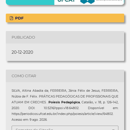
PDF
PUBLICADO
20-12-2020
COMO CITAR
SILVA, Altina Abadia da; FERREIRA, Jânia Félix de Jesus; FERREIRA,
Núbia de F. Félix. PRÁTICAS PEDAGÓGICAS DE PROFISSIONAIS QUE
ATUAM EM CRECHES .
Poíesis Pedagógica
, Catalão, v. 18, p. 126–142,
2020. DOI: 10.5216/rppoi.v18.64802. Disponível em:
https://periodicos.ufcat.edu.br/index.php/poiesis/article/view/64802.
Acesso em: 9 ago. 2026.