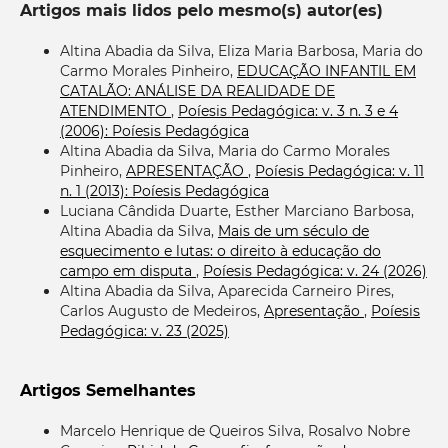
Artigos mais lidos pelo mesmo(s) autor(es)
Altina Abadia da Silva, Eliza Maria Barbosa, Maria do
Carmo Morales Pinheiro,
EDUCAÇÃO INFANTIL EM
CATALÃO: ANÁLISE DA REALIDADE DE
ATENDIMENTO
,
Poíesis Pedagógica: v. 3 n. 3 e 4
(2006): Poíesis Pedagógica
Altina Abadia da Silva, Maria do Carmo Morales
Pinheiro,
APRESENTAÇÃO
,
Poíesis Pedagógica: v. 11
n. 1 (2013): Poíesis Pedagógica
Luciana Cândida Duarte, Esther Marciano Barbosa,
Altina Abadia da Silva,
Mais de um século de
esquecimento e lutas: o direito à educação do
campo em disputa
,
Poíesis Pedagógica: v. 24 (2026)
Altina Abadia da Silva, Aparecida Carneiro Pires,
Carlos Augusto de Medeiros,
Apresentação
,
Poíesis
Pedagógica: v. 23 (2025)
Artigos Semelhantes
Marcelo Henrique de Queiros Silva, Rosalvo Nobre