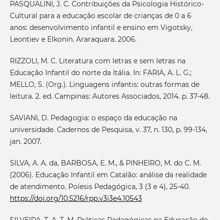
PASQUALINI, J. C. Contribuições da Psicologia Histórico-
Cultural para a educação escolar de crianças de 0 a 6
anos: desenvolvimento infantil e ensino em Vigotsky,
Leontiev e Elkonin. Araraquara. 2006.
RIZZOLI, M. C. Literatura com letras e sem letras na
Educação Infantil do norte da Itália. In: FARIA, A. L. G.;
MELLO, S. (Org.). Linguagens infantis: outras formas de
leitura. 2. ed. Campinas: Autores Associados, 2014. p. 37-48.
SAVIANI, D. Pedagogia: o espaço da educação na
universidade. Cadernos de Pesquisa, v. 37, n. 130, p. 99-134,
jan. 2007.
SILVA, A. A. da, BARBOSA, E. M., & PINHEIRO, M. do C. M.
(2006). Educação Infantil em Catalão: análise da realidade
de atendimento. Poíesis Pedagógica, 3 (3 e 4), 25-40.
https://doi.org/10.5216/rpp.v3i3e4.10543
SILVEIRA, T. A. T. M. Práticas Pedagógicas na Educação de