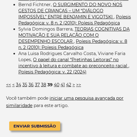
Bernd Fichtner,
O SURGIMENTO DO NOVO NOS
GESTOS DE CRIANÇAS – UM “DIÁLOGO
IMPOSSÍVEL” ENTRE BENJAMIN E VIGOTSKI
,
Poíesis
Pedagógica: v. 8 n. 2 (2010): Poíesis Pedagógica
Sylvia Domingos Barrera,
TEORIAS COGNITIVAS DA
MOTIVAÇÃO E SUA RELAÇÃO COM O
DESEMPENHO ESCOLAR
,
Poíesis Pedagógica: v. 8
n. 2 (2010): Poíesis Pedagógica
Ana Luisa Rodrigues Carvalho Costa, Viviane Faria
Lopes,
O papel do canal “Pretinhas Leitoras” no
incentivo à leitura e combate ao preconceito racial
,
Poíesis Pedagógica: v. 22 (2024)
<<
<
34
35
36
37
38
39
40
41
42
>
>>
Você também pode
iniciar uma pesquisa avançada por
similaridade
para este artigo.
ENVIAR SUBMISSÃO