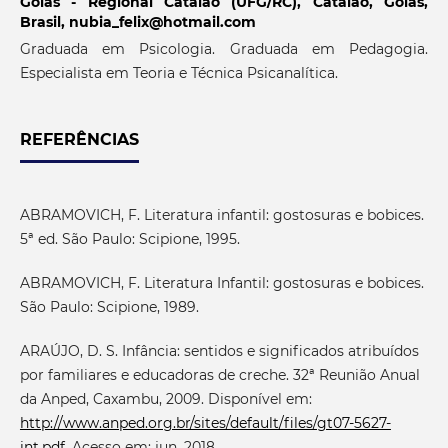
Goiás - Regional Catalão (UFG/RC), Catalão, Goiás,
Brasil, nubia_felix@hotmail.com
Graduada em Psicologia. Graduada em Pedagogia.
Especialista em Teoria e Técnica Psicanalítica.
REFERÊNCIAS
ABRAMOVICH, F. Literatura infantil: gostosuras e bobices.
5ª ed. São Paulo: Scipione, 1995.
ABRAMOVICH, F. Literatura Infantil: gostosuras e bobices.
São Paulo: Scipione, 1989.
ARAÚJO, D. S. Infância: sentidos e significados atribuídos
por familiares e educadoras de creche. 32ª Reunião Anual
da Anped, Caxambu, 2009. Disponível em:
http://www.anped.org.br/sites/default/files/gt07-5627-
int.pdf
. Acesso em: jun. 2018.