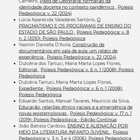
Carneiro,
Pibid de Geografia: formação da
identidade docente no contexto pandêmico
,
Poíesis
Pedagógica: v. 22 (2024)
Lúcia Aparecida Valadares Sartório,
O
PRAGMATISMO E OS PROGRAMAS DE ENSINO DO
ESTADO DE SÃO PAULO
,
Poíesis Pedagógica: v. 8
n. 2 (2010): Poíesis Pedagógica
Yasmin Daniella D’Avila,
Construção de
documentários em sala de aula: um relato de
experiência
,
Poíesis Pedagógica: v. 22 (2024)
Dulcéria dos Tartuci, Maria Marta Lopes Flores,
Editorial
,
Poíesis Pedagógica: v. 6 n. 1 (2008): Poíesis
Pedagógica
Dulcéria Tartuci, Maria Marta Lopes Flores,
Expediente
,
Poíesis Pedagógica: v. 6 n. 1 (2008):
Poíesis Pedagógica
Eduardo Santos, Manuel Tavares, Mauricio da Silva,
Educação, relações étnico-raciais e a emergência de
novas epistemologias
,
Poíesis Pedagógica: v. 17 n. 1
(2019): Poíesis Pedagógica - Edição Contínua
João Batista Cardoso,
ENSINO E ALIENAÇÃO POR
MEIO DA LITERATURA INFANTO-JUVENIL
,
Poíesis
Pedagógica: v. 3 n. 3 e 4 (2006): Poíesis Pedagógica