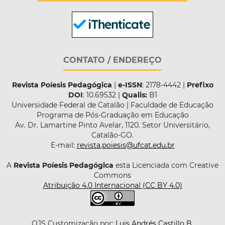
CONTATO / ENDEREÇO
Revista Poíesis Pedagógica
|
e-ISSN
: 2178-4442 |
Prefixo
DOI
: 10.69532 |
Qualis:
B1
Universidade Federal de Catalão | Faculdade de Educação
Programa de Pós-Graduação em Educação
Av. Dr. Lamartine Pinto Avelar, 1120. Setor Universitário,
Catalão-GO.
E-mail:
revista.poiesis@ufcat.edu.br
A
Revista Poíesis Pedagógica
esta Licenciada com Creative
Commons
Atribuição 4.0 Internacional (CC BY 4.0)
OJS Customização por:
Luis Andrés Castillo B.