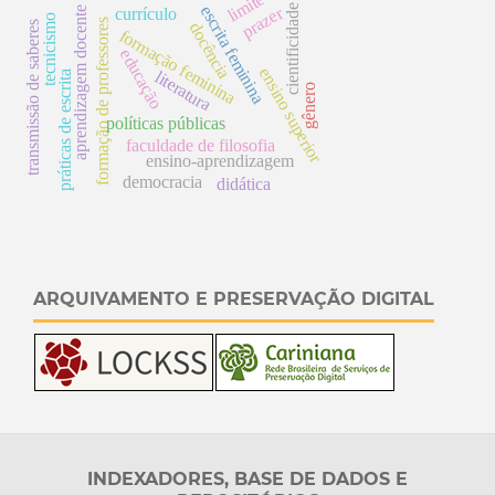
limite
cientificidade
escrita feminina
prazer
aprendizagem docente
currículo
tecnicismo
s
docência
transmissão de saberes
formação feminina
educação
ensino superior
literatura
práticas de escrita
gênero
políticas públicas
f
o
r
m
a
ç
ã
o
d
e
p
r
o
f
e
s
s
o
r
e
faculdade de filosofia
ensino-aprendizagem
democracia
didática
ARQUIVAMENTO E PRESERVAÇÃO DIGITAL
INDEXADORES, BASE DE DADOS E