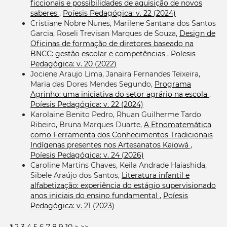
ficcionais e possibilidades de aquisição de novos
saberes
,
Poíesis Pedagógica: v. 22 (2024)
Cristiane Nobre Nunes, Marilene Santana dos Santos
Garcia, Roseli Trevisan Marques de Souza,
Design de
Oficinas de formação de diretores baseado na
BNCC: gestão escolar e competências
,
Poíesis
Pedagógica: v. 20 (2022)
Jociene Araujo Lima, Janaira Fernandes Teixeira,
Maria das Dores Mendes Segundo,
Programa
Agrinho: uma iniciativa do setor agrário na escola
,
Poíesis Pedagógica: v. 22 (2024)
Karolaine Benito Pedro, Rhuan Guilherme Tardo
Ribeiro, Bruna Marques Duarte,
A Etnomatemática
como Ferramenta dos Conhecimentos Tradicionais
Indígenas presentes nos Artesanatos Kaiowá
,
Poíesis Pedagógica: v. 24 (2026)
Caroline Martins Chaves, Keila Andrade Haiashida,
Sibele Araújo dos Santos,
Literatura infantil e
alfabetização: experiência do estágio supervisionado
anos iniciais do ensino fundamental
,
Poíesis
Pedagógica: v. 21 (2023)
1
2
3
4
5
6
7
8
9
10
>
>>