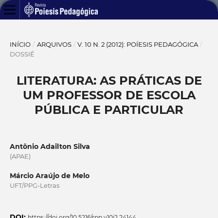
INÍCIO
/
ARQUIVOS
/
V. 10 N. 2 (2012): POÍESIS PEDAGÓGICA
/
DOSSIÊ
LITERATURA: AS PRÁTICAS DE
UM PROFESSOR DE ESCOLA
PÚBLICA E PARTICULAR
Antônio Adailton Silva
(APAE)
Márcio Araújo de Melo
UFT/PPG-Letras
DOI:
https://doi.org/10.5216/rpp.v10i2.24144