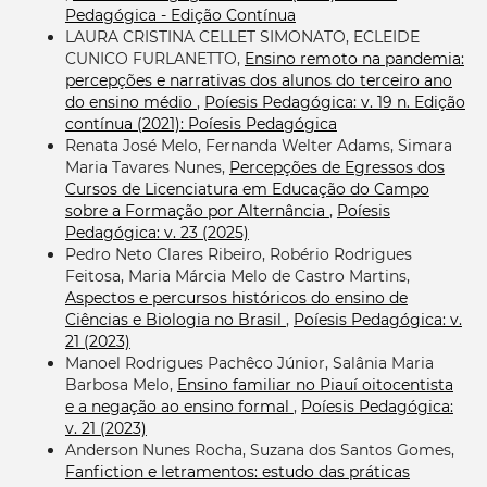
Pedagógica - Edição Contínua
LAURA CRISTINA CELLET SIMONATO, ECLEIDE
CUNICO FURLANETTO,
Ensino remoto na pandemia:
percepções e narrativas dos alunos do terceiro ano
do ensino médio
,
Poíesis Pedagógica: v. 19 n. Edição
contínua (2021): Poíesis Pedagógica
Renata José Melo, Fernanda Welter Adams, Simara
Maria Tavares Nunes,
Percepções de Egressos dos
Cursos de Licenciatura em Educação do Campo
sobre a Formação por Alternância
,
Poíesis
Pedagógica: v. 23 (2025)
Pedro Neto Clares Ribeiro, Robério Rodrigues
Feitosa, Maria Márcia Melo de Castro Martins,
Aspectos e percursos históricos do ensino de
Ciências e Biologia no Brasil
,
Poíesis Pedagógica: v.
21 (2023)
Manoel Rodrigues Pachêco Júnior, Salânia Maria
Barbosa Melo,
Ensino familiar no Piauí oitocentista
e a negação ao ensino formal
,
Poíesis Pedagógica:
v. 21 (2023)
Anderson Nunes Rocha, Suzana dos Santos Gomes,
Fanfiction e letramentos: estudo das práticas