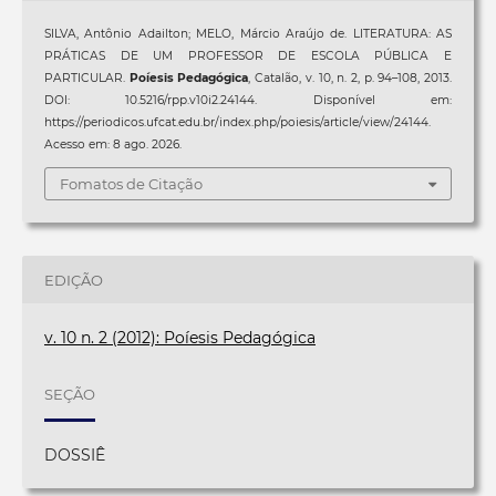
SILVA, Antônio Adailton; MELO, Márcio Araújo de. LITERATURA: AS
PRÁTICAS DE UM PROFESSOR DE ESCOLA PÚBLICA E
PARTICULAR.
Poíesis Pedagógica
, Catalão, v. 10, n. 2, p. 94–108, 2013.
DOI: 10.5216/rpp.v10i2.24144. Disponível em:
https://periodicos.ufcat.edu.br/index.php/poiesis/article/view/24144.
Acesso em: 8 ago. 2026.
Fomatos de Citação
EDIÇÃO
v. 10 n. 2 (2012): Poíesis Pedagógica
SEÇÃO
DOSSIÊ