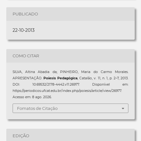
PUBLICADO
22-10-2013
COMO CITAR
SILVA, Altina Abadia da; PINHEIRO, Maria do Carmo Morales.
APRESENTAÇÃO.
Poíesis Pedagógica
, Catalão, v. 11, n. 1, p. 2–7, 2013.
DOI: 10.69532/2178-4442.v11.26977. Disponível em:
https://periodicos.ufcat.edu.br/index.php/poiesis/article/view/26977.
Acesso em: 8 ago. 2026.
Fomatos de Citação
EDIÇÃO