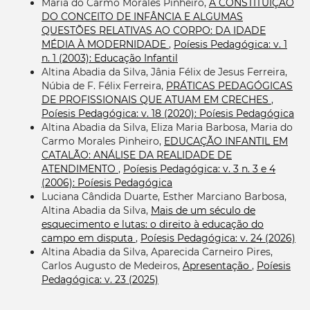
Maria do Carmo Morales Pinheiro,
A CONSTITUIÇÃO
DO CONCEITO DE INFÂNCIA E ALGUMAS
QUESTÕES RELATIVAS AO CORPO: DA IDADE
MÉDIA À MODERNIDADE
,
Poíesis Pedagógica: v. 1
n. 1 (2003): Educação Infantil
Altina Abadia da Silva, Jânia Félix de Jesus Ferreira,
Núbia de F. Félix Ferreira,
PRÁTICAS PEDAGÓGICAS
DE PROFISSIONAIS QUE ATUAM EM CRECHES
,
Poíesis Pedagógica: v. 18 (2020): Poíesis Pedagógica
Altina Abadia da Silva, Eliza Maria Barbosa, Maria do
Carmo Morales Pinheiro,
EDUCAÇÃO INFANTIL EM
CATALÃO: ANÁLISE DA REALIDADE DE
ATENDIMENTO
,
Poíesis Pedagógica: v. 3 n. 3 e 4
(2006): Poíesis Pedagógica
Luciana Cândida Duarte, Esther Marciano Barbosa,
Altina Abadia da Silva,
Mais de um século de
esquecimento e lutas: o direito à educação do
campo em disputa
,
Poíesis Pedagógica: v. 24 (2026)
Altina Abadia da Silva, Aparecida Carneiro Pires,
Carlos Augusto de Medeiros,
Apresentação
,
Poíesis
Pedagógica: v. 23 (2025)