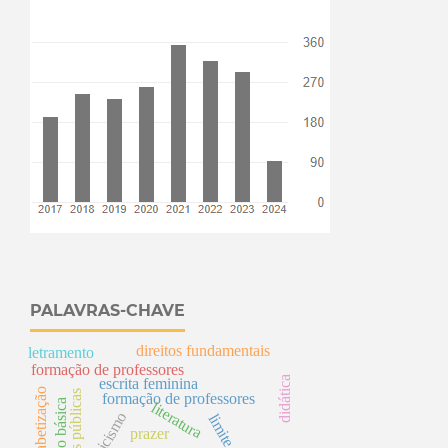
PALAVRAS-CHAVE
direitos fundamentais
letramento
formação de professores
didática
escrita feminina
alfabetização
s
formação de professores
literatura
tecnicismo
limite
prazer