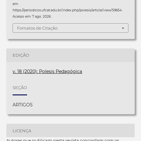
em:
https://periodicos.ufcat.edu.br/index.php/poiesis/article/view/59654.
Acesso em: 7 ago. 2026.
Fomatos de Citação
EDIÇÃO
v. 18 (2020): Poíesis Pedagógica
SEÇÃO
ARTIGOS
LICENÇA
Autores que publicam nesta revista concordam com os