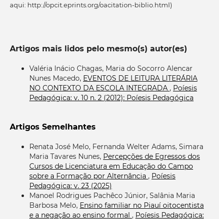
aqui: http://opcit.eprints.org/oacitation-biblio.html)
Artigos mais lidos pelo mesmo(s) autor(es)
Valéria Inácio Chagas, Maria do Socorro Alencar
Nunes Macedo,
EVENTOS DE LEITURA LITERÁRIA
NO CONTEXTO DA ESCOLA INTEGRADA
,
Poíesis
Pedagógica: v. 10 n. 2 (2012): Poíesis Pedagógica
Artigos Semelhantes
Renata José Melo, Fernanda Welter Adams, Simara
Maria Tavares Nunes,
Percepções de Egressos dos
Cursos de Licenciatura em Educação do Campo
sobre a Formação por Alternância
,
Poíesis
Pedagógica: v. 23 (2025)
Manoel Rodrigues Pachêco Júnior, Salânia Maria
Barbosa Melo,
Ensino familiar no Piauí oitocentista
e a negação ao ensino formal
,
Poíesis Pedagógica: