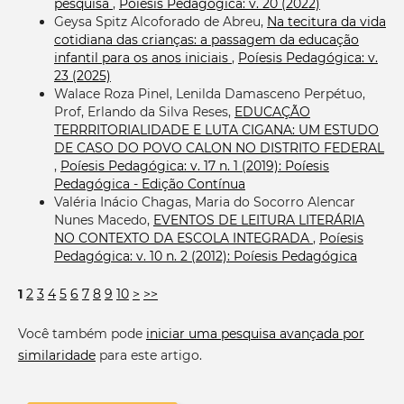
pesquisa
,
Poíesis Pedagógica: v. 20 (2022)
Geysa Spitz Alcoforado de Abreu,
Na tecitura da vida
cotidiana das crianças: a passagem da educação
infantil para os anos iniciais
,
Poíesis Pedagógica: v.
23 (2025)
Walace Roza Pinel, Lenilda Damasceno Perpétuo,
Prof, Erlando da Silva Reses,
EDUCAÇÃO
TERRRITORIALIDADE E LUTA CIGANA: UM ESTUDO
DE CASO DO POVO CALON NO DISTRITO FEDERAL
,
Poíesis Pedagógica: v. 17 n. 1 (2019): Poíesis
Pedagógica - Edição Contínua
Valéria Inácio Chagas, Maria do Socorro Alencar
Nunes Macedo,
EVENTOS DE LEITURA LITERÁRIA
NO CONTEXTO DA ESCOLA INTEGRADA
,
Poíesis
Pedagógica: v. 10 n. 2 (2012): Poíesis Pedagógica
1
2
3
4
5
6
7
8
9
10
>
>>
Você também pode
iniciar uma pesquisa avançada por
similaridade
para este artigo.