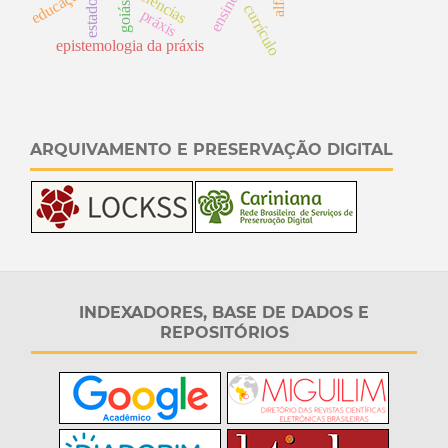
geociências
estado
goiás
currículo
práxis
epistemologia da práxis
ARQUIVAMENTO E PRESERVAÇÃO DIGITAL
INDEXADORES, BASE DE DADOS E
REPOSITÓRIOS