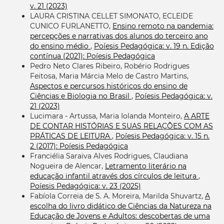
v. 21 (2023)
LAURA CRISTINA CELLET SIMONATO, ECLEIDE
CUNICO FURLANETTO,
Ensino remoto na pandemia:
percepções e narrativas dos alunos do terceiro ano
do ensino médio
,
Poíesis Pedagógica: v. 19 n. Edição
contínua (2021): Poíesis Pedagógica
Pedro Neto Clares Ribeiro, Robério Rodrigues
Feitosa, Maria Márcia Melo de Castro Martins,
Aspectos e percursos históricos do ensino de
Ciências e Biologia no Brasil
,
Poíesis Pedagógica: v.
21 (2023)
Lucimara - Artussa, Maria Iolanda Monteiro,
A ARTE
DE CONTAR HISTÓRIAS E SUAS RELAÇÕES COM AS
PRÁTICAS DE LEITURA
,
Poíesis Pedagógica: v. 15 n.
2 (2017): Poíesis Pedagógica
Franciélia Saraiva Alves Rodrigues, Claudiana
Nogueira de Alencar,
Letramento literário na
educação infantil através dos círculos de leitura
,
Poíesis Pedagógica: v. 23 (2025)
Fabíola Correia de S. A. Moreira, Marilda Shuvartz,
A
escolha do livro didático de Ciências da Natureza na
Educação de Jovens e Adultos: descobertas de uma