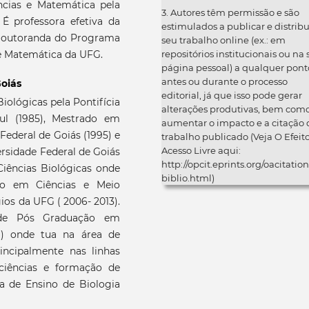
cias e Matemática pela
3. Autores têm permissão e são
 É professora efetiva da
estimulados a publicar e distribu
. Doutoranda do Programa
seu trabalho online (ex.: em
repositórios institucionais ou na
e Matemática da UFG.
página pessoal) a qualquer pont
antes ou durante o processo
Goiás
editorial, já que isso pode gerar
iológicas pela Pontifícia
alterações produtivas, bem com
ul (1985), Mestrado em
aumentar o impacto e a citação 
Federal de Goiás (1995) e
trabalho publicado (Veja O Efeit
Acesso Livre aqui:
rsidade Federal de Goiás
http://opcit.eprints.org/oacitation
Ciências Biológicas onde
biblio.html)
o em Ciências e Meio
os da UFG ( 2006- 2013).
 de Pós Graduação em
) onde tua na área de
ncipalmente nas linhas
ciências e formação de
a de Ensino de Biologia