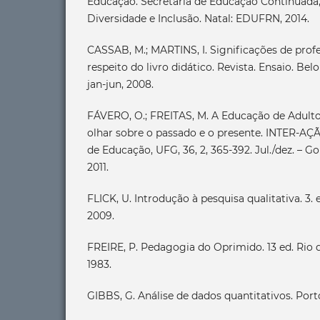
Educação. Secretaria de Educação Continuada,
Diversidade e Inclusão. Natal: EDUFRN, 2014.
CASSAB, M.; MARTINS, I. Significações de profe
respeito do livro didático. Revista. Ensaio. Belo 
jan-jun, 2008.
FÁVERO, O.; FREITAS, M. A Educação de Adulto
olhar sobre o passado e o presente. INTER-AÇ
de Educação, UFG, 36, 2, 365-392. Jul./dez. – 
2011.
FLICK, U. Introdução à pesquisa qualitativa. 3.
2009.
FREIRE, P. Pedagogia do Oprimido. 13 ed. Rio de
1983.
GIBBS, G. Análise de dados quantitativos. Port