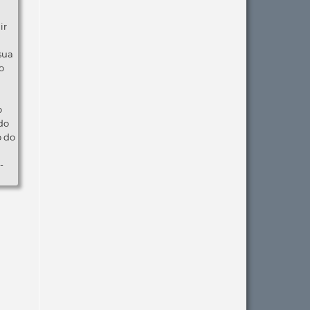
ir
 sua
o
o
do
o do
-