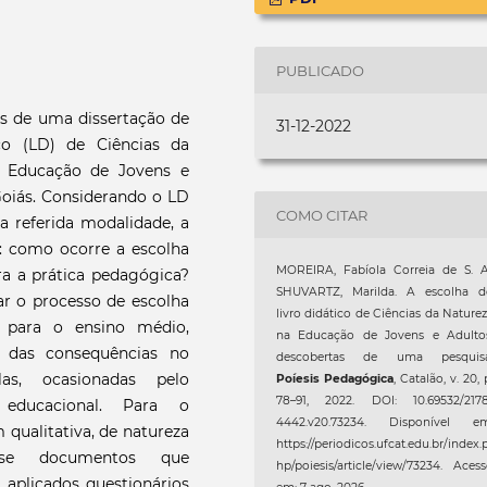
PUBLICADO
os de uma dissertação de
31-12-2022
co (LD) de Ciências da
na Educação de Jovens e
Goiás. Considerando o LD
COMO CITAR
a referida modalidade, a
: como ocorre a escolha
MOREIRA, Fabíola Correia de S. A
a a prática pedagógica?
SHUVARTZ, Marilda. A escolha d
sar o processo de escolha
livro didático de Ciências da Nature
a para o ensino médio,
na Educação de Jovens e Adultos
ca das consequências no
descobertas de uma pesquisa
s, ocasionadas pelo
Poíesis Pedagógica
, Catalão, v. 20, 
78–91, 2022. DOI: 10.69532/2178
 educacional. Para o
4442.v20.73234. Disponível em
ualitativa, de natureza
https://periodicos.ufcat.edu.br/index.
ou-se documentos que
hp/poiesis/article/view/73234. Aces
aplicados questionários