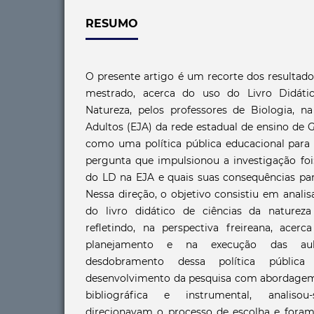
RESUMO
O presente artigo é um recorte dos resultad
mestrado, acerca do uso do Livro Didáti
Natureza, pelos professores de Biologia, 
Adultos (EJA) da rede estadual de ensino de 
como uma política pública educacional para 
pergunta que impulsionou a investigação foi
do LD na EJA e quais suas consequências par
Nessa direção, o objetivo consistiu em anali
do livro didático de ciências da naturez
refletindo, na perspectiva freireana, acer
planejamento e na execução das aula
desdobramento dessa política pública
desenvolvimento da pesquisa com abordagem q
bibliográfica e instrumental, analis
direcionavam o processo de escolha e foram 