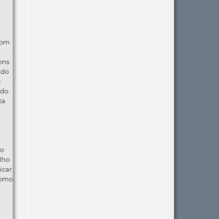
com
ons
ndo
o
 do
ta
ão
lho
icar
como