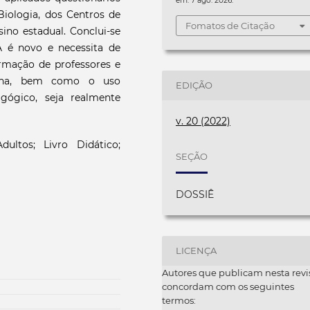
em: 7 ago. 2026.
Biologia, dos Centros de
Fomatos de Citação
ino estadual. Conclui-se
 é novo e necessita de
mação de professores e
olha, bem como o uso
EDIÇÃO
gógico, seja realmente
v. 20 (2022)
ltos; Livro Didático;
SEÇÃO
DOSSIÊ
LICENÇA
Autores que publicam nesta revi
concordam com os seguintes
termos: