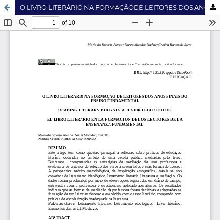
O LIVRO LITERÁRIO NA FORMAÇÃODE LEITORES DOS ANOS FINAIS DO ENSINO FUNDAMENTAL