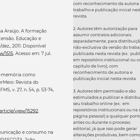
com reconhecimento da autoria
trabalho e publicação inicial nes
revista.
2. Autores têm autorização para
a Araújo. A formação
assumir contratos adicionais
xtensão. Educação e
separadamente, para distribuiç
/dez., 2011. Disponível
não-exclusiva da versão do traba
ew/1515
. Acesso em: 7 jul.
publicada nesta revista (ex.: publ
em repositório institucional ou 
capítulo de livro), com
reconhecimento de autoria e
o-memória como
publicação inicial nesta revista.
erMeio: Revista do
 v. 27, n. 54, p. 53-74,
3. Autores têm permissão e são
estimulados a publicar e distribu
seu trabalho online (ex.: em
repositórios institucionais ou na
article/view/15292
.
página pessoal) a qualquer pont
antes ou durante o processo
editorial, já que isso pode gerar
omunicação e consumo na
alterações produtivas, bem com
CARRASCOZA, João