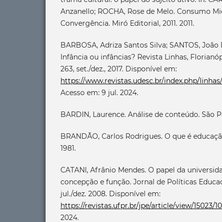
Anzanello; ROCHA, Rose de Melo. Consumo Mid
Convergência. Miró Editorial, 2011. 2011.
BARBOSA, Adriza Santos Silva; SANTOS, João D
Infância ou infâncias? Revista Linhas, Florianópol
263, set./dez., 2017. Disponível em:
https://www.revistas.udesc.br/index.php/linha
Acesso em: 9 jul. 2024.
BARDIN, Laurence. Análise de conteúdo. São Pa
BRANDÃO, Carlos Rodrigues. O que é educação.
1981.
CATANI, Afrânio Mendes. O papel da universida
concepção e função. Jornal de Políticas Educacion
jul./dez. 2008. Disponível em:
https://revistas.ufpr.br/jpe/article/view/15023/1
2024.