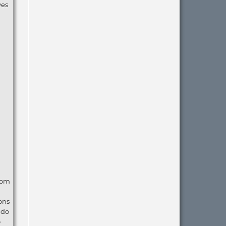
ves
com
ons
ndo
o