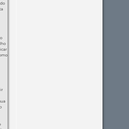
 do
ta
ão
lho
icar
como
ir
 sua
o
o