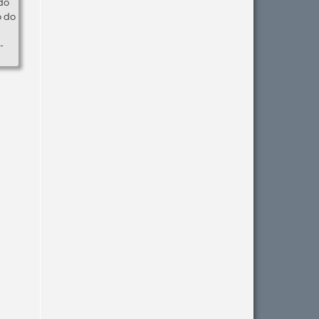
do
o do
-