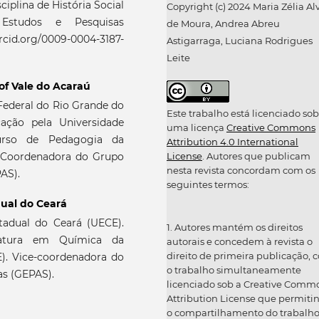
ciplina de História Social
Copyright (c) 2024 Maria Zélia Al
studos e Pesquisas
de Moura, Andrea Abreu
rcid.org/0009-0004-3187-
Astigarraga, Luciana Rodrigues
Leite
 of Vale do Acaraú
ederal do Rio Grande do
Este trabalho está licenciado sob
ção pela Universidade
uma licença
Creative Commons
urso de Pedagogia da
Attribution 4.0 International
. Coordenadora do Grupo
License
. Autores que publicam
nesta revista concordam com os
AS).
seguintes termos:
ual do Ceará
adual do Ceará (UECE).
1. Autores mantém os direitos
iatura em Química da
autorais e concedem à revista o
direito de primeira publicação, 
). Vice-coordenadora do
o trabalho simultaneamente
as (GEPAS).
licenciado sob a Creative Comm
Attribution License que permiti
o compartilhamento do trabalh