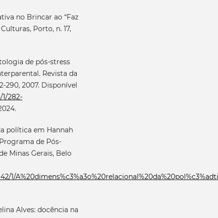
iva no Brincar ao “Faz
ulturas, Porto, n. 17,
tologia de pós-stress
terparental. Revista da
82-290, 2007. Disponível
/1/282-
2024.
da política em Hannah
– Programa de Pós-
de Minas Gerais, Belo
43/38642/1/A%20dimens%c3%a3o%20relacional%20da%20pol%c3%a
lina Alves: docência na