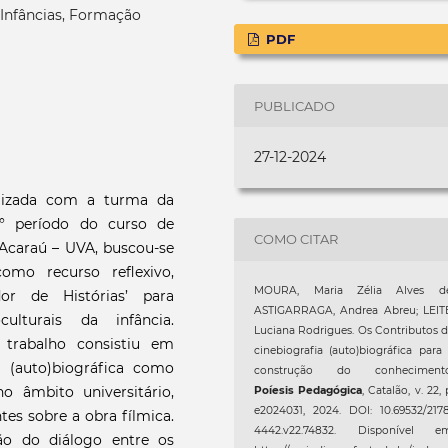
 Infâncias, Formação
PDF
PUBLICADO
27-12-2024
alizada com a turma da
 2° período do curso de
COMO CITAR
Acaraú – UVA, buscou-se
como recurso reflexivo,
MOURA, Maria Zélia Alves de
or de Histórias’ para
ASTIGARRAGA, Andrea Abreu; LEITE
culturais da infância.
Luciana Rodrigues. Os Contributos 
 trabalho consistiu em
cinebiografia (auto)biográfica para
a (auto)biográfica como
construção do conhecimento
o âmbito universitário,
Poíesis Pedagógica
, Catalão, v. 22, 
e2024031, 2024. DOI: 10.69532/217
tes sobre a obra fílmica.
4442.v22.74832. Disponível em
ão do diálogo entre os