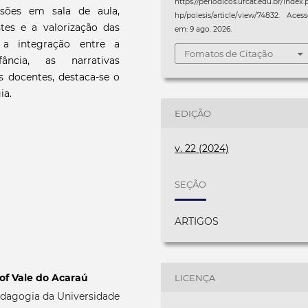
https://periodicos.ufcat.edu.br/index.
ssões em sala de aula,
hp/poiesis/article/view/74832. Aces
es e a valorização das
em: 9 ago. 2026.
e a integração entre a
Fomatos de Citação
fância, as narrativas
os docentes, destaca-se o
ia.
EDIÇÃO
v. 22 (2024)
SEÇÃO
ARTIGOS
 of Vale do Acaraú
LICENÇA
edagogia da Universidade