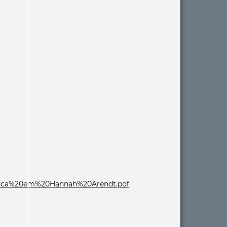
dtica%20em%20Hannah%20Arendt.pdf
.