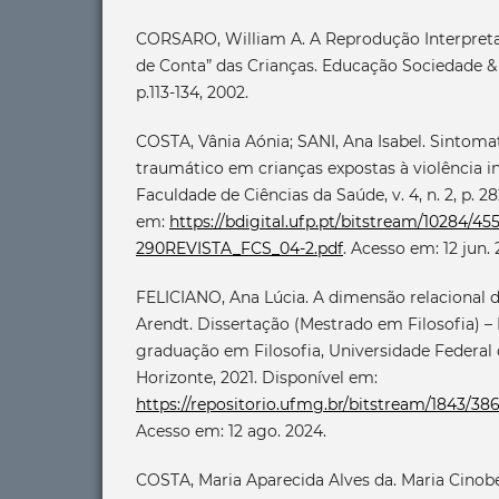
CORSARO, William A. A Reprodução Interpretat
de Conta” das Crianças. Educação Sociedade & C
p.113-134, 2002.
COSTA, Vânia Aónia; SANI, Ana Isabel. Sintoma
traumático em crianças expostas à violência in
Faculdade de Ciências da Saúde, v. 4, n. 2, p. 2
em:
https://bdigital.ufp.pt/bitstream/10284/455
290REVISTA_FCS_04-2.pdf
. Acesso em: 12 jun. 
FELICIANO, Ana Lúcia. A dimensão relacional 
Arendt. Dissertação (Mestrado em Filosofia) 
graduação em Filosofia, Universidade Federal 
Horizonte, 2021. Disponível em:
https://repositorio.ufmg.br/bitstream/18
Acesso em: 12 ago. 2024.
COSTA, Maria Aparecida Alves da. Maria Cinobe