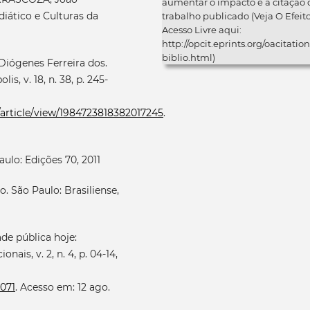
aumentar o impacto e a citação 
iático e Culturas da
trabalho publicado (Veja O Efeit
Acesso Livre aqui:
http://opcit.eprints.org/oacitation
biblio.html)
iógenes Ferreira dos.
is, v. 18, n. 38, p. 245-
s/article/view/1984723818382017245
.
ulo: Edições 70, 2011
 São Paulo: Brasiliense,
de pública hoje:
ais, v. 2, n. 4, p. 04-14,
0071
. Acesso em: 12 ago.