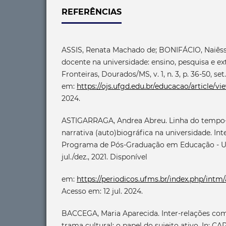
REFERÊNCIAS
ASSIS, Renata Machado de; BONIFÁCIO, Naiêss
docente na universidade: ensino, pesquisa e e
Fronteiras, Dourados/MS, v. 1, n. 3, p. 36-50, set.
em:
https://ojs.ufgd.edu.br/educacao/article/vi
2024.
ASTIGARRAGA, Andrea Abreu. Linha do temp
narrativa (auto)biográfica na universidade. Int
Programa de Pós-Graduação em Educação - UFMS,
jul./dez., 2021. Disponível
em:
https://periodicos.ufms.br/index.php/intm/
Acesso em: 12 jul. 2024.
BACCEGA, Maria Aparecida. Inter-relações c
trama cultural: o papel do sujeito ativo. In: 