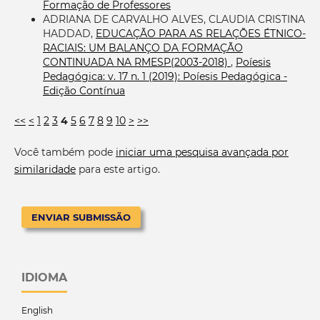
Formação de Professores
ADRIANA DE CARVALHO ALVES, CLAUDIA CRISTINA
HADDAD,
EDUCAÇÃO PARA AS RELAÇÕES ÉTNICO-
RACIAIS: UM BALANÇO DA FORMAÇÃO
CONTINUADA NA RMESP(2003-2018)
,
Poíesis
Pedagógica: v. 17 n. 1 (2019): Poíesis Pedagógica -
Edição Contínua
<<
<
1
2
3
4
5
6
7
8
9
10
>
>>
Você também pode
iniciar uma pesquisa avançada por
similaridade
para este artigo.
ENVIAR SUBMISSÃO
IDIOMA
English