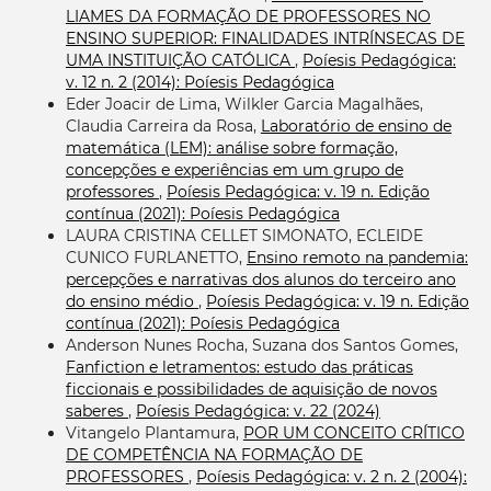
LIAMES DA FORMAÇÃO DE PROFESSORES NO
ENSINO SUPERIOR: FINALIDADES INTRÍNSECAS DE
UMA INSTITUIÇÃO CATÓLICA
,
Poíesis Pedagógica:
v. 12 n. 2 (2014): Poíesis Pedagógica
Eder Joacir de Lima, Wilkler Garcia Magalhães,
Claudia Carreira da Rosa,
Laboratório de ensino de
matemática (LEM): análise sobre formação,
concepções e experiências em um grupo de
professores
,
Poíesis Pedagógica: v. 19 n. Edição
contínua (2021): Poíesis Pedagógica
LAURA CRISTINA CELLET SIMONATO, ECLEIDE
CUNICO FURLANETTO,
Ensino remoto na pandemia:
percepções e narrativas dos alunos do terceiro ano
do ensino médio
,
Poíesis Pedagógica: v. 19 n. Edição
contínua (2021): Poíesis Pedagógica
Anderson Nunes Rocha, Suzana dos Santos Gomes,
Fanfiction e letramentos: estudo das práticas
ficcionais e possibilidades de aquisição de novos
saberes
,
Poíesis Pedagógica: v. 22 (2024)
Vitangelo Plantamura,
POR UM CONCEITO CRÍTICO
DE COMPETÊNCIA NA FORMAÇÃO DE
PROFESSORES
,
Poíesis Pedagógica: v. 2 n. 2 (2004):