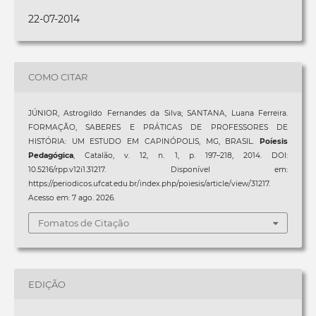
22-07-2014
COMO CITAR
JÚNIOR, Astrogildo Fernandes da Silva; SANTANA, Luana Ferreira.
FORMAÇÃO, SABERES E PRÁTICAS DE PROFESSORES DE
HISTÓRIA: UM ESTUDO EM CAPINÓPOLIS, MG, BRASIL.
Poíesis
Pedagógica
, Catalão, v. 12, n. 1, p. 197–218, 2014. DOI:
10.5216/rpp.v12i1.31217. Disponível em:
https://periodicos.ufcat.edu.br/index.php/poiesis/article/view/31217.
Acesso em: 7 ago. 2026.
Fomatos de Citação
EDIÇÃO