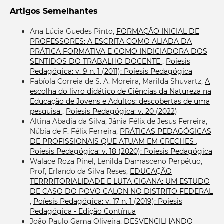
Artigos Semelhantes
Ana Lúcia Guedes Pinto,
FORMAÇÃO INICIAL DE
PROFESSORES: A ESCRITA COMO ALIADA DA
PRÁTICA FORMATIVA E COMO INDICIADORA DOS
SENTIDOS DO TRABALHO DOCENTE
,
Poíesis
Pedagógica: v. 9 n. 1 (2011): Poíesis Pedagógica
Fabíola Correia de S. A. Moreira, Marilda Shuvartz,
A
escolha do livro didático de Ciências da Natureza na
Educação de Jovens e Adultos: descobertas de uma
pesquisa
,
Poíesis Pedagógica: v. 20 (2022)
Altina Abadia da Silva, Jânia Félix de Jesus Ferreira,
Núbia de F. Félix Ferreira,
PRÁTICAS PEDAGÓGICAS
DE PROFISSIONAIS QUE ATUAM EM CRECHES
,
Poíesis Pedagógica: v. 18 (2020): Poíesis Pedagógica
Walace Roza Pinel, Lenilda Damasceno Perpétuo,
Prof, Erlando da Silva Reses,
EDUCAÇÃO
TERRRITORIALIDADE E LUTA CIGANA: UM ESTUDO
DE CASO DO POVO CALON NO DISTRITO FEDERAL
,
Poíesis Pedagógica: v. 17 n. 1 (2019): Poíesis
Pedagógica - Edição Contínua
João Paulo Gama Oliveira,
DESVENCILHANDO