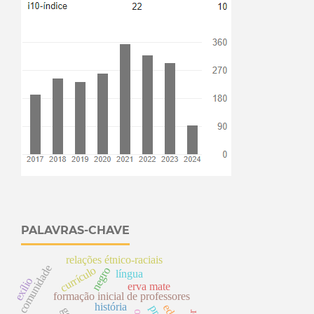
PALAVRAS-CHAVE
relações étnico-raciais
comunidade
currículo
negro
língua
exílio
erva mate
formação inicial de professores
história