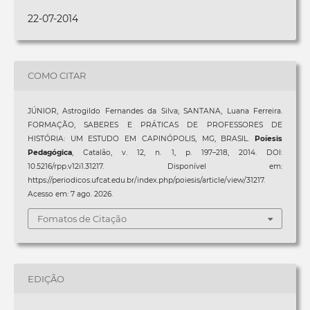
22-07-2014
COMO CITAR
JÚNIOR, Astrogildo Fernandes da Silva; SANTANA, Luana Ferreira.
FORMAÇÃO, SABERES E PRÁTICAS DE PROFESSORES DE
HISTÓRIA: UM ESTUDO EM CAPINÓPOLIS, MG, BRASIL.
Poíesis
Pedagógica
, Catalão, v. 12, n. 1, p. 197–218, 2014. DOI:
10.5216/rpp.v12i1.31217. Disponível em:
https://periodicos.ufcat.edu.br/index.php/poiesis/article/view/31217.
Acesso em: 7 ago. 2026.
Fomatos de Citação
EDIÇÃO