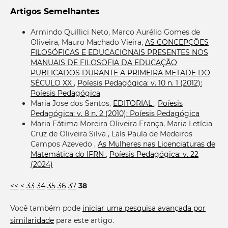
Artigos Semelhantes
Armindo Quillici Neto, Marco Aurélio Gomes de
Oliveira, Mauro Machado Vieira,
AS CONCEPÇÕES
FILOSÓFICAS E EDUCACIONAIS PRESENTES NOS
MANUAIS DE FILOSOFIA DA EDUCAÇÃO
PUBLICADOS DURANTE A PRIMEIRA METADE DO
SÉCULO XX
,
Poíesis Pedagógica: v. 10 n. 1 (2012):
Poíesis Pedagógica
Maria Jose dos Santos,
EDITORIAL
,
Poíesis
Pedagógica: v. 8 n. 2 (2010): Poíesis Pedagógica
Maria Fátima Moreira Oliveira França, Maria Letícia
Cruz de Oliveira Silva , Laís Paula de Medeiros
Campos Azevedo ,
As Mulheres nas Licenciaturas de
Matemática do IFRN
,
Poíesis Pedagógica: v. 22
(2024)
<<
<
33
34
35
36
37
38
Você também pode
iniciar uma pesquisa avançada por
similaridade
para este artigo.