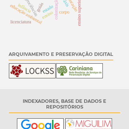
educação
práxis
geociências
ensino superior
colonização
goiás
infância
educação ambiental
estado
corpo
ensino
licenciatura
ARQUIVAMENTO E PRESERVAÇÃO DIGITAL
INDEXADORES, BASE DE DADOS E
REPOSITÓRIOS