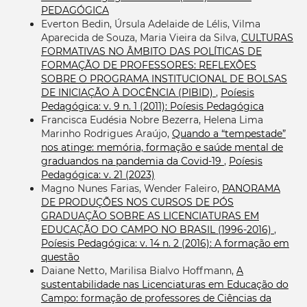
PEDAGÓGICA
Everton Bedin, Úrsula Adelaide de Lélis, Vilma
Aparecida de Souza, Maria Vieira da Silva,
CULTURAS
FORMATIVAS NO ÂMBITO DAS POLÍTICAS DE
FORMAÇÃO DE PROFESSORES: REFLEXÕES
SOBRE O PROGRAMA INSTITUCIONAL DE BOLSAS
DE INICIAÇÃO À DOCÊNCIA (PIBID)
,
Poíesis
Pedagógica: v. 9 n. 1 (2011): Poíesis Pedagógica
Francisca Eudésia Nobre Bezerra, Helena Lima
Marinho Rodrigues Araújo,
Quando a “tempestade”
nos atinge: memória, formação e saúde mental de
graduandos na pandemia da Covid-19
,
Poíesis
Pedagógica: v. 21 (2023)
Magno Nunes Farias, Wender Faleiro,
PANORAMA
DE PRODUÇÕES NOS CURSOS DE PÓS
GRADUAÇÃO SOBRE AS LICENCIATURAS EM
EDUCAÇÃO DO CAMPO NO BRASIL (1996-2016)
,
Poíesis Pedagógica: v. 14 n. 2 (2016): A formação em
questão
Daiane Netto, Marilisa Bialvo Hoffmann,
A
sustentabilidade nas Licenciaturas em Educação do
Campo: formação de professores de Ciências da