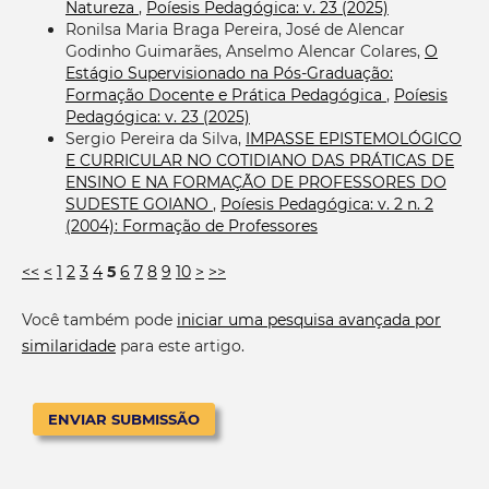
Natureza
,
Poíesis Pedagógica: v. 23 (2025)
Ronilsa Maria Braga Pereira, José de Alencar
Godinho Guimarães, Anselmo Alencar Colares,
O
Estágio Supervisionado na Pós-Graduação:
Formação Docente e Prática Pedagógica
,
Poíesis
Pedagógica: v. 23 (2025)
Sergio Pereira da Silva,
IMPASSE EPISTEMOLÓGICO
E CURRICULAR NO COTIDIANO DAS PRÁTICAS DE
ENSINO E NA FORMAÇÃO DE PROFESSORES DO
SUDESTE GOIANO
,
Poíesis Pedagógica: v. 2 n. 2
(2004): Formação de Professores
<<
<
1
2
3
4
5
6
7
8
9
10
>
>>
Você também pode
iniciar uma pesquisa avançada por
similaridade
para este artigo.
ENVIAR SUBMISSÃO