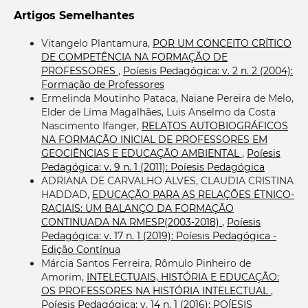
Artigos Semelhantes
Vitangelo Plantamura,
POR UM CONCEITO CRÍTICO
DE COMPETÊNCIA NA FORMAÇÃO DE
PROFESSORES
,
Poíesis Pedagógica: v. 2 n. 2 (2004):
Formação de Professores
Ermelinda Moutinho Pataca, Naiane Pereira de Melo,
Elder de Lima Magalhães, Luis Anselmo da Costa
Nascimento Ifanger,
RELATOS AUTOBIOGRÁFICOS
NA FORMAÇÃO INICIAL DE PROFESSORES EM
GEOCIÊNCIAS E EDUCAÇÃO AMBIENTAL
,
Poíesis
Pedagógica: v. 9 n. 1 (2011): Poíesis Pedagógica
ADRIANA DE CARVALHO ALVES, CLAUDIA CRISTINA
HADDAD,
EDUCAÇÃO PARA AS RELAÇÕES ÉTNICO-
RACIAIS: UM BALANÇO DA FORMAÇÃO
CONTINUADA NA RMESP(2003-2018)
,
Poíesis
Pedagógica: v. 17 n. 1 (2019): Poíesis Pedagógica -
Edição Contínua
Márcia Santos Ferreira, Rômulo Pinheiro de
Amorim,
INTELECTUAIS, HISTÓRIA E EDUCAÇÃO:
OS PROFESSORES NA HISTÓRIA INTELECTUAL
,
Poíesis Pedagógica: v. 14 n. 1 (2016): POÍESIS