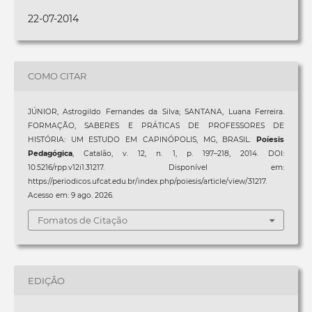
22-07-2014
COMO CITAR
JÚNIOR, Astrogildo Fernandes da Silva; SANTANA, Luana Ferreira.
FORMAÇÃO, SABERES E PRÁTICAS DE PROFESSORES DE
HISTÓRIA: UM ESTUDO EM CAPINÓPOLIS, MG, BRASIL.
Poíesis
Pedagógica
, Catalão, v. 12, n. 1, p. 197–218, 2014. DOI:
10.5216/rpp.v12i1.31217. Disponível em:
https://periodicos.ufcat.edu.br/index.php/poiesis/article/view/31217.
Acesso em: 9 ago. 2026.
Fomatos de Citação
EDIÇÃO