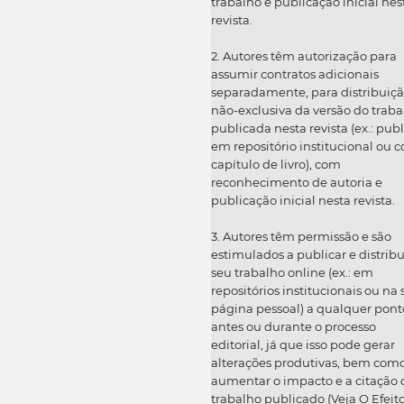
trabalho e publicação inicial nes
revista.
2. Autores têm autorização para
assumir contratos adicionais
separadamente, para distribuiç
não-exclusiva da versão do traba
publicada nesta revista (ex.: publ
em repositório institucional ou 
capítulo de livro), com
reconhecimento de autoria e
publicação inicial nesta revista.
3. Autores têm permissão e são
estimulados a publicar e distribu
seu trabalho online (ex.: em
repositórios institucionais ou na
página pessoal) a qualquer pont
antes ou durante o processo
editorial, já que isso pode gerar
alterações produtivas, bem com
aumentar o impacto e a citação 
trabalho publicado (Veja O Efeit