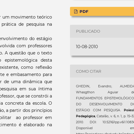
PDF
ir um movimento teórico
prática de pesquisa na
PUBLICADO
envolvimento do estágio
nvolvida com professores
10-08-2010
 A questão que o texto
 epistemológica desta
existente, como reflexão
COMO CITAR
rte e embasamento para
ir de uma dinâmica que
GHEDIN, Evandro; ALMEIDA
pesquisa em sua íntima
Whasgthon Aguiar de
fessor, que se constrói a
FUNDAMENTOS EPISTEMOLÓGICO
ia concreta da escola. O
DO DESENVOLVIMENTO D
, a partir dos princípios
ESTÁGIO COM PESQUISA.
Poíes
Pedagógica
, Catalão, v. 6, n. 1, p. 15–3
ibilitar ao professor em
2010. DOI: 10.5216/rpp.v6i1.1083
cimento é elaborado na
Disponível em