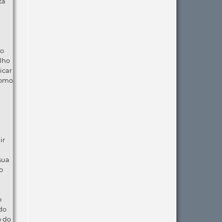
ta
ão
lho
icar
como
ir
 sua
o
o
do
o do