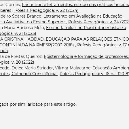
tos Gomes,
Fanfiction e letramentos: estudo das práticas ficcion
saberes
,
Poíesis Pedagógica: v. 22 (2024)
rdeiro Soares Branco,
Letramento em Avaliação na Educação
a Avaliativa no Ensino Superior
,
Poíesis Pedagógica: v. 24 (202
ia Maria Barbosa Melo,
Ensino familiar no Piauí oitocentista e a
ógica: v. 21 (2023)
IA CRISTINA HADDAD,
EDUCAÇÃO PARA AS RELAÇÕES ÉTNICO
CONTINUADA NA RMESP(2003-2018)
,
Poíesis Pedagógica: v. 17 n
ínua
sa de Freitas Queiroz,
Epistemologia e formação de professores:
gica: v. 20 (2022)
edo, Dulce Maria Strieder, Vilmar Malacarne,
Educação Ambien
ntes, Colhendo Consciência
,
Poíesis Pedagógica: v. 16 n. 1 (2018)
çada por similaridade
para este artigo.