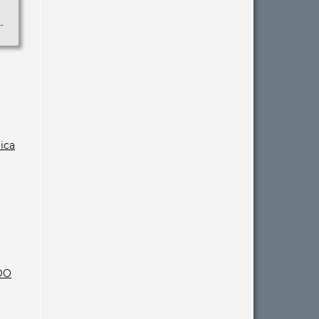
-
gica
DO