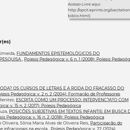
Acesso Livre aqui:
http://opcit.eprints.org/oacitation
biblio.html)
r(es)
Almeida,
FUNDAMENTOS EPISTEMOLÓGICOS DO
 PESQUISA
,
Poíesis Pedagógica: v. 6 n. 1 (2008): Poíesis Pedagó
RODA? OS CURSOS DE LETRAS E A RODA DO FRACASSO DO
íesis Pedagógica: v. 2 n. 2 (2004): Formação de Professores
Benitez,
ESCRITA COMO UM PROCESSO: INTERVENC?A?O COM
ca: v. 15 n. 2 (2017): Poíesis Pedagógica
ouza,
POSIÇÕES SUBJETIVAS EM TEXTOS INFANTIS: EM BUSCA 
sis Pedagógica: v. 16 n. 2 (2018): Poíesis Pedagógica
 Oliveira, Sônia Maria Alves de Oliveira Reis,
Participação do
 e infracionais na escola
,
Poíesis Pedagógica: v. 22 (2024)