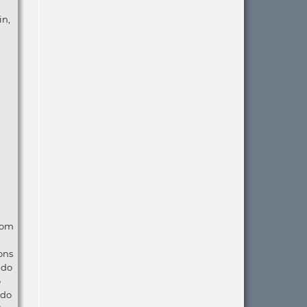
in,
com
ons
ndo
o
 do