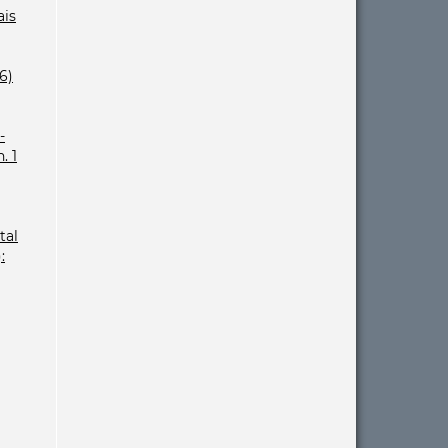
ais
6)
-
. 1
tal
: