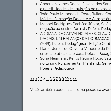
Anderson Nunes Rocha, Suzana dos San
e possibilidades de aquisição de novos 
João Paulo Miranda da Costa, Juliana Co
Médica: Formação Docente e Competênci
Manoel Rodrigues Pachêco Júnior, Salân
negação ao ensino formal
,
Poíesis Pedag
ADRIANA DE CARVALHO ALVES, CLAUD
RACIAIS: UM BALANÇO DA FORMAÇÃO 
(2019): Poíesis Pedagógica - Edição Cont
Daniel Junior de Oliveira, Vanderleida Ro
entre a prática e a práxis
,
Poíesis Pedagó
Sofia Neumann, Kellys Regina Rodio Sauc
no Ensino Fundamental: Plantando Seme
Poíesis Pedagógica
<<
<
1
2
3
4
5
6
7
8
9
10
>
>>
Você também pode
iniciar uma pesquisa avan