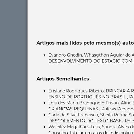
Artigos mais lidos pelo mesmo(s) auto
Evandro Ghedin, Whasgthon Aguiar de 
DESENVOLVIMENTO DO ESTÁGIO COM
Artigos Semelhantes
Erislane Rodrigues Ribeiro,
BRINCAR A 
ENSINO DE PORTUGUÊS NO BRASIL
,
Po
Lourdes Maria Bragagnolo Frison, Aline 
CRIANC?AS PEQUENAS
,
Poíesis Pedagógi
Carla da Silva Francisco, Sheila Perina S
DESCOLAMENTO DO TEXTO BASE
,
Poíe
Walcilêz Magalhães Lelis, Sandra Alves de
Conselho Tutelar em atos de indisciplina