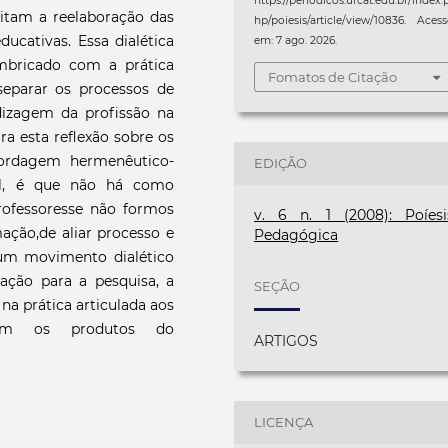
https://periodicos.ufcat.edu.br/index.
ilitam a reelaboração das
hp/poiesis/article/view/10836. Aces
ducativas. Essa dialética
em: 7 ago. 2026.
mbricado com a prática
Fomatos de Citação
eparar os processos de
izagem da profissão na
ra esta reflexão sobre os
bordagem hermenêutico-
EDIÇÃO
ial, é que não há como
rofessoresse não formos
v. 6 n. 1 (2008): Poíesi
ação,de aliar processo e
Pedagógica
um movimento dialético
ação para a pesquisa, a
SEÇÃO
na prática articulada aos
tuem os produtos do
ARTIGOS
LICENÇA