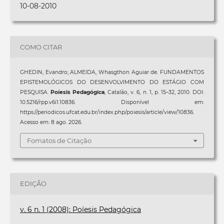
10-08-2010
COMO CITAR
GHEDIN, Evandro; ALMEIDA, Whasgthon Aguiar de. FUNDAMENTOS
EPISTEMOLÓGICOS DO DESENVOLVIMENTO DO ESTÁGIO COM
PESQUISA.
Poíesis Pedagógica
, Catalão, v. 6, n. 1, p. 15–32, 2010. DOI:
10.5216/rpp.v6i1.10836. Disponível em:
https://periodicos.ufcat.edu.br/index.php/poiesis/article/view/10836.
Acesso em: 8 ago. 2026.
Fomatos de Citação
EDIÇÃO
v. 6 n. 1 (2008): Poíesis Pedagógica