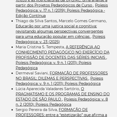
partir dos Projetos Pedagógicos de Curso
,
Poíesis
Pedagógica: v. 17 n. 1 (2019): Poíesis Pedagógica -
Edição Contínua
Thiago da Silva Santos, Marcelo Gomes Germano,
Educação por uma justiça social e cognitiva:
revisitando algumas perspectivas convergentes
para uma educação popular em ciências
,
Poíesis
Pedagógica: v. 23 (2025)
Maria Cristina S. Tempesta,
A REFERÊNCIA AO
CONHECIMENTO PEDAGÓGICO NO EXERCÍCIO DA
PROFISSÃO DE DOCENTES DAS SÉRIES INICIAIS
,
Poíesis Pedagógica: v. 9 n. 1 (2011): Poíesis
Pedagógica
Dermeval Saviani,
FORMAÇÃO DE PROFESSORES
NO BRASIL: DILEMAS E PERSPECTIVAS
,
Poíesis
Pedagógica: v. 9 n. 1 (2011): Poíesis Pedagógica
Lúcia Aparecida Valadares Sartório,
O
PRAGMATISMO E OS PROGRAMAS DE ENSINO DO
ESTADO DE SÃO PAULO
,
Poíesis Pedagógica: v. 8
n. 2 (2010): Poíesis Pedagógica
Sergio Pereira da Silva,
FORMAÇÃO DE
PROFESSORES: entre a “estetização” que afirma a