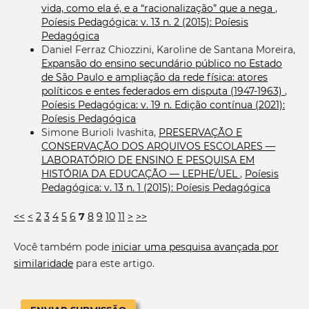
vida, como ela é, e a “racionalização” que a nega
,
Poíesis Pedagógica: v. 13 n. 2 (2015): Poíesis
Pedagógica
Daniel Ferraz Chiozzini, Karoline de Santana Moreira,
Expansão do ensino secundário público no Estado
de São Paulo e ampliação da rede física: atores
políticos e entes federados em disputa (1947-1963)
,
Poíesis Pedagógica: v. 19 n. Edição contínua (2021):
Poíesis Pedagógica
Simone Burioli Ivashita,
PRESERVAÇÃO E
CONSERVAÇÃO DOS ARQUIVOS ESCOLARES —
LABORATÓRIO DE ENSINO E PESQUISA EM
HISTÓRIA DA EDUCAÇÃO — LEPHE/UEL
,
Poíesis
Pedagógica: v. 13 n. 1 (2015): Poíesis Pedagógica
<<
<
2
3
4
5
6
7
8
9
10
11
>
>>
Você também pode
iniciar uma pesquisa avançada por
similaridade
para este artigo.