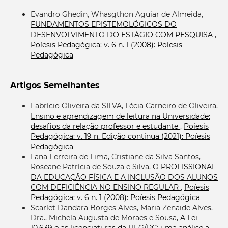
Evandro Ghedin, Whasgthon Aguiar de Almeida,
FUNDAMENTOS EPISTEMOLÓGICOS DO
DESENVOLVIMENTO DO ESTÁGIO COM PESQUISA
,
Poíesis Pedagógica: v. 6 n. 1 (2008): Poíesis
Pedagógica
Artigos Semelhantes
Fabrício Oliveira da SILVA, Lécia Carneiro de Oliveira,
Ensino e aprendizagem de leitura na Universidade:
desafios da relação professor e estudante
,
Poíesis
Pedagógica: v. 19 n. Edição contínua (2021): Poíesis
Pedagógica
Lana Ferreira de Lima, Cristiane da Silva Santos,
Roseane Patrícia de Souza e Silva,
O PROFISSIONAL
DA EDUCAÇÃO FÍSICA E A INCLUSÃO DOS ALUNOS
COM DEFICIÊNCIA NO ENSINO REGULAR
,
Poíesis
Pedagógica: v. 6 n. 1 (2008): Poíesis Pedagógica
Scarlet Dandara Borges Alves, Maria Zenaide Alves,
Dra., Michela Augusta de Moraes e Sousa,
A Lei
10.639 e as licenciaturas da UFG/RC: uma análise a