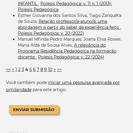
INFANTIL
,
Poíesis Pedagógica: v. 11 n. 1 (2013):
Poíesis Pedagógica
Esther Giovanna dos Santos Silva, Tiago Zanquêta
de Souza,
Relação professor/a-aluno/a: uma
abordagem a partir do saber de experiência feito
,
Poíesis Pedagógica: v. 20 (2022)
Manuel Mfinda Pedro Marques, Joana Elisa Rower,
Maria Alda de Sousa Alves,
A relevância do
Programa Residência Pedagógica na formação
docente
,
Poíesis Pedagógica: v. 22 (2024)
<<
<
1
2
3
4
5
6
7
8
9
10
>
>>
Você também pode
iniciar uma pesquisa avançada por
similaridade
para este artigo.
ENVIAR SUBMISSÃO