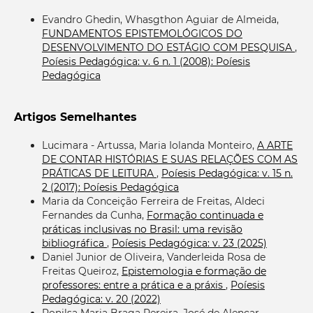
Evandro Ghedin, Whasgthon Aguiar de Almeida,
FUNDAMENTOS EPISTEMOLÓGICOS DO
DESENVOLVIMENTO DO ESTÁGIO COM PESQUISA
,
Poíesis Pedagógica: v. 6 n. 1 (2008): Poíesis
Pedagógica
Artigos Semelhantes
Lucimara - Artussa, Maria Iolanda Monteiro,
A ARTE
DE CONTAR HISTÓRIAS E SUAS RELAÇÕES COM AS
PRÁTICAS DE LEITURA
,
Poíesis Pedagógica: v. 15 n.
2 (2017): Poíesis Pedagógica
Maria da Conceição Ferreira de Freitas, Aldeci
Fernandes da Cunha,
Formação continuada e
práticas inclusivas no Brasil: uma revisão
bibliográfica
,
Poíesis Pedagógica: v. 23 (2025)
Daniel Junior de Oliveira, Vanderleida Rosa de
Freitas Queiroz,
Epistemologia e formação de
professores: entre a prática e a práxis
,
Poíesis
Pedagógica: v. 20 (2022)
Ronilsa Maria Braga Pereira, José de Alencar