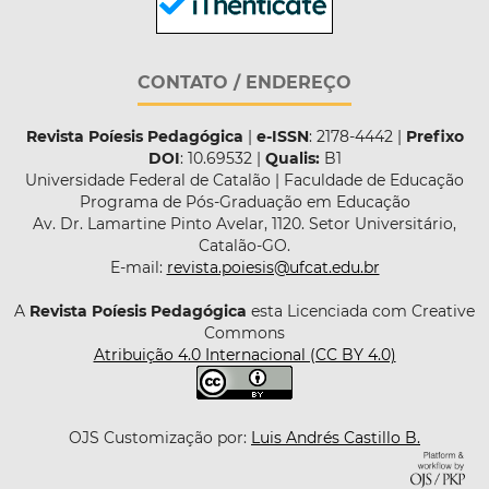
CONTATO / ENDEREÇO
Revista Poíesis Pedagógica
|
e-ISSN
: 2178-4442 |
Prefixo
DOI
: 10.69532 |
Qualis:
B1
Universidade Federal de Catalão | Faculdade de Educação
Programa de Pós-Graduação em Educação
Av. Dr. Lamartine Pinto Avelar, 1120. Setor Universitário,
Catalão-GO.
E-mail:
revista.poiesis@ufcat.edu.br
A
Revista Poíesis Pedagógica
esta Licenciada com Creative
Commons
Atribuição 4.0 Internacional (CC BY 4.0)
OJS Customização por:
Luis Andrés Castillo B.