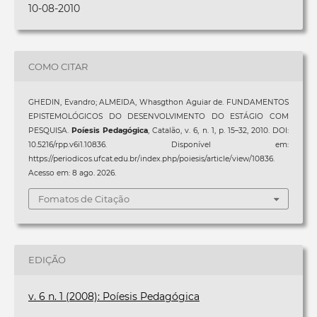
10-08-2010
COMO CITAR
GHEDIN, Evandro; ALMEIDA, Whasgthon Aguiar de. FUNDAMENTOS
EPISTEMOLÓGICOS DO DESENVOLVIMENTO DO ESTÁGIO COM
PESQUISA.
Poíesis Pedagógica
, Catalão, v. 6, n. 1, p. 15–32, 2010. DOI:
10.5216/rpp.v6i1.10836. Disponível em:
https://periodicos.ufcat.edu.br/index.php/poiesis/article/view/10836.
Acesso em: 8 ago. 2026.
Fomatos de Citação
EDIÇÃO
v. 6 n. 1 (2008): Poíesis Pedagógica