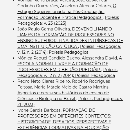
Godinho Guimarães, Anselmo Alencar Colares,
O
Estágio Supervisionado na Pós-Graduação:
Formação Docente e Prática Pedagógica
,
Poíesis
Pedagógica: v. 23 (2025)
João Paulo Gama Oliveira,
DESVENCILHANDO
LIAMES DA FORMAÇÃO DE PROFESSORES NO
ENSINO SUPERIOR: FINALIDADES INTRÍNSECAS DE
UMA INSTITUIÇÃO CATÓLICA
,
Poíesis Pedagógica:
v. 12 n. 2 (2014): Poíesis Pedagógica
Mônica Raquel Candido Bueno, Alessandra David,
A
ESCOLA NORMAL LIVRE E A FORMAÇÃO DE
PROFESSORES EM RIBEIRÃO PRETO/SP
,
Poíesis
Pedagógica: v. 12 n. 2 (2014): Poíesis Pedagógica
Pedro Neto Clares Ribeiro, Robério Rodrigues
Feitosa, Maria Márcia Melo de Castro Martins,
Aspectos e percursos históricos do ensino de
Ciências e Biologia no Brasil
,
Poíesis Pedagógica: v.
21 (2023)
Ivone Garcia Barbosa,
FORMAÇÃO DE
PROFESSORES EM DIFERENTES CONTEXTOS:
HISTORICIDADE, DESAFIOS, PERSPECTIVAS E
EXPERIÊNCIAS FORMATIVAS NA EDUCAÇÃO