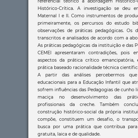
referencial teórico a abordagem Histórico
Histórico-Crítica. A investigação se deu
Maternal I e II. Como instrumentos de produ
primeiramente, os percursos do estudo bib
observações de práticas pedagógicas. Os 
transcritos e analisados de acordo com a ab
As práticas pedagógicas da instituição e das P
CEMEI apresentaram contradições, pois e
aspectos da prática crítico emancipatória,
prática baseado racionalidade técnica científi
A partir das análises percebermos que 
educacionais para a Educação Infantil que a
sofrem influências das Pedagogias de cunho li
maciça no desenvolvimento das práti
profissionais da creche. Também concl
construção histórico-social da própria institu
compõe, constituem um desafio, o transpor
busca por uma prática que contribua para
gratuita, laica e de qualidade.