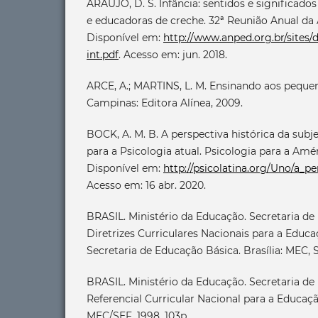
ARAÚJO, D. S. Infância: sentidos e significados
e educadoras de creche. 32ª Reunião Anual da
Disponível em:
http://www.anped.org.br/sites/d
int.pdf
. Acesso em: jun. 2018.
ARCE, A.; MARTINS, L. M. Ensinando aos pequen
Campinas: Editora Alínea, 2009.
BOCK, A. M. B. A perspectiva histórica da subj
para a Psicologia atual. Psicologia para a Améric
Disponível em:
http://psicolatina.org/Uno/a_pe
Acesso em: 16 abr. 2020.
BRASIL. Ministério da Educação. Secretaria de
Diretrizes Curriculares Nacionais para a Educaç
Secretaria de Educação Básica. Brasília: MEC, 
BRASIL. Ministério da Educação. Secretaria d
Referencial Curricular Nacional para a Educação 
MEC/SEF, 1998. 103p.