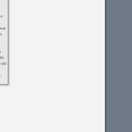
ir
 sua
o
o
do
o do
-