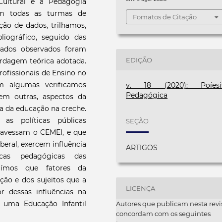
-Cultural e a Pedagogia
 em todas as turmas de
Fomatos de Citação
ção de dados, trilhamos,
liográfico, seguido das
dados observados foram
EDIÇÃO
ordagem teórica adotada.
rofissionais de Ensino no
m algumas verificamos
v. 18 (2020): Poíesi
Pedagógica
 em outras, aspectos da
ca da educação na creche.
as políticas públicas
SEÇÃO
travessam o CEMEI, e que
beral, exercem influência
ARTIGOS
cas pedagógicas das
uímos que fatores da
ição e dos sujeitos que a
LICENÇA
 dessas influências na
 uma Educação Infantil
Autores que publicam nesta revi
concordam com os seguintes