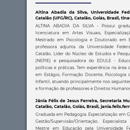
Altina Abadia da Silva,
Universidade Fed
Catalão (UFG/RC), Catalão, Goiás, Brasil, t
ALTINA ABADIA DA SILVA - Possui grad
licenciatura em Artes Visuais, Especializ
Mestrado em Psicologia e Doutorado em E
professora adjunta da Universidade Feder
Catalão. Líder do Núcleo de Estudos e Pesqu
(NEPIE) e pesquisadora do EDULE - Educaçã
políticas e práticas. Tem experiência na áre
em Estágio, Formação Docente, Psicologia 
Infantil, atuando principalmente nos seguintes
e formação de professores e Direitos Humanos
Jânia Félix de Jesus Ferreira,
Secretaria Mu
Catalão, Catalão, Goiás, Brasil, jania.felix.f
Graduada em Pedagogia. Especialização em Ge
Gestão/Supervisão/Orientação. Especialist
Mestre em Educação pela Universidade Fe