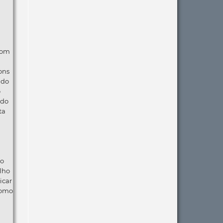
com
ons
ndo
o
 do
ta
ão
lho
icar
como