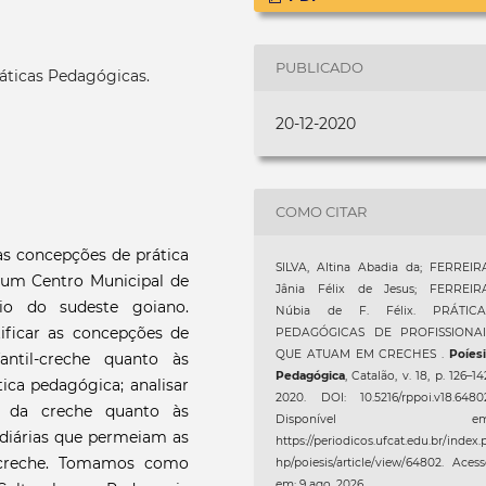
PUBLICADO
ráticas Pedagógicas.
20-12-2020
COMO CITAR
s concepções de prática
SILVA, Altina Abadia da; FERREIR
 um Centro Municipal de
Jânia Félix de Jesus; FERREIRA
io do sudeste goiano.
Núbia de F. Félix. PRÁTICA
tificar as concepções de
PEDAGÓGICAS DE PROFISSIONAI
QUE ATUAM EM CRECHES .
Poíes
antil-creche quanto às
Pedagógica
, Catalão, v. 18, p. 126–14
ática pedagógica; analisar
2020. DOI: 10.5216/rppoi.v18.6480
is da creche quanto às
Disponível em
s diárias que permeiam as
https://periodicos.ufcat.edu.br/index.
a creche. Tomamos como
hp/poiesis/article/view/64802. Aces
em: 9 ago. 2026.