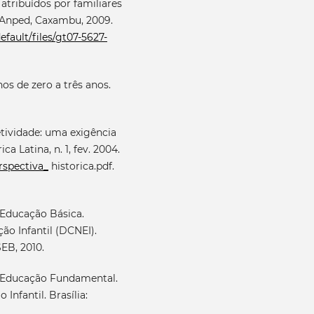
 atribuídos por familiares
 Anped, Caxambu, 2009.
efault/files/gt07-5627-
os de zero a três anos.
etividade: uma exigência
a Latina, n. 1, fev. 2004.
rspectiva_
historica.pdf.
 Educação Básica.
ão Infantil (DCNEI).
SEB, 2010.
e Educação Fundamental.
Infantil. Brasília: