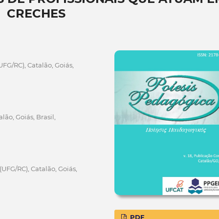
CRECHES
FG/RC), Catalão, Goiás,
ão, Goiás, Brasil,
(UFG/RC), Catalão, Goiás,
PDF