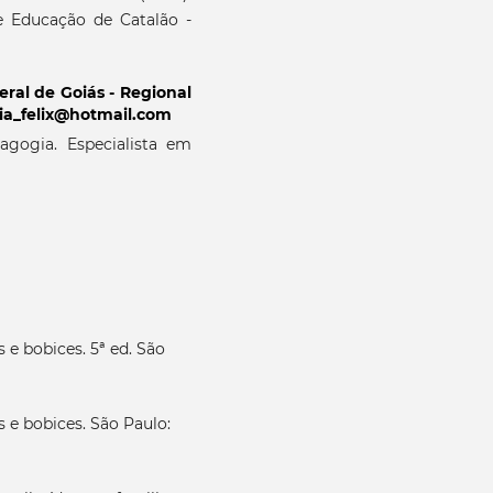
e Educação de Catalão -
ral de Goiás - Regional
ubia_felix@hotmail.com
gogia. Especialista em
 e bobices. 5ª ed. São
 e bobices. São Paulo: