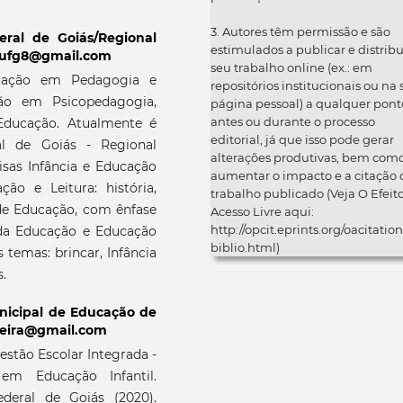
3. Autores têm permissão e são
eral de Goiás/Regional
estimulados a publicar e distribu
inaufg8@gmail.com
seu trabalho online (ex.: em
uação em Pedagogia e
repositórios institucionais ou na
ação em Psicopedagogia,
página pessoal) a qualquer pont
antes ou durante o processo
ducação. Atualmente é
editorial, já que isso pode gerar
al de Goiás - Regional
alterações produtivas, bem com
isas Infância e Educação
aumentar o impacto e a citação 
o e Leitura: história,
trabalho publicado (Veja O Efeit
a de Educação, com ênfase
Acesso Livre aqui:
http://opcit.eprints.org/oacitation
da Educação e Educação
biblio.html)
 temas: brincar, Infância
.
nicipal de Educação de
erreira@gmail.com
stão Escolar Integrada -
a em Educação Infantil.
deral de Goiás (2020).