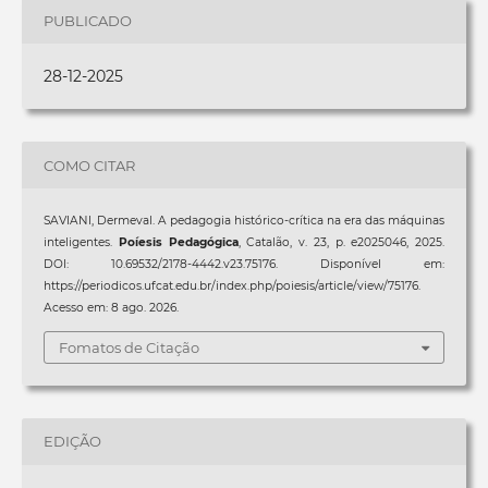
PUBLICADO
28-12-2025
COMO CITAR
SAVIANI, Dermeval. A pedagogia histórico-crítica na era das máquinas
inteligentes.
Poíesis Pedagógica
, Catalão, v. 23, p. e2025046, 2025.
DOI: 10.69532/2178-4442.v23.75176. Disponível em:
https://periodicos.ufcat.edu.br/index.php/poiesis/article/view/75176.
Acesso em: 8 ago. 2026.
Fomatos de Citação
EDIÇÃO