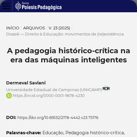
INÍCIO
/
ARQUIVOS
/
V. 23 (2025)
/
Dossiê — Direito à Educação: movimentos de (re)existência
A pedagogia histórico-crítica na
era das máquinas inteligentes
Dermeval Saviani
Universidade Estadual de Campinas (UNICAMP)
https://orcid.org/0000-0001-9678-4230
DOI:
https://doi.org/10.69532/2178-4442.v23.75176
Palavras-chave:
Educação, Pedagogia histórico-crítica,