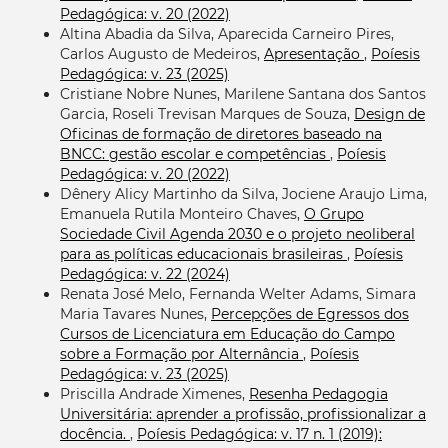
Pedagógica: v. 20 (2022)
Altina Abadia da Silva, Aparecida Carneiro Pires,
Carlos Augusto de Medeiros,
Apresentação
,
Poíesis
Pedagógica: v. 23 (2025)
Cristiane Nobre Nunes, Marilene Santana dos Santos
Garcia, Roseli Trevisan Marques de Souza,
Design de
Oficinas de formação de diretores baseado na
BNCC: gestão escolar e competências
,
Poíesis
Pedagógica: v. 20 (2022)
Dênery Alicy Martinho da Silva, Jociene Araujo Lima,
Emanuela Rutila Monteiro Chaves,
O Grupo
Sociedade Civil Agenda 2030 e o projeto neoliberal
para as políticas educacionais brasileiras
,
Poíesis
Pedagógica: v. 22 (2024)
Renata José Melo, Fernanda Welter Adams, Simara
Maria Tavares Nunes,
Percepções de Egressos dos
Cursos de Licenciatura em Educação do Campo
sobre a Formação por Alternância
,
Poíesis
Pedagógica: v. 23 (2025)
Priscilla Andrade Ximenes,
Resenha Pedagogia
Universitária: aprender a profissão, profissionalizar a
docência.
,
Poíesis Pedagógica: v. 17 n. 1 (2019):