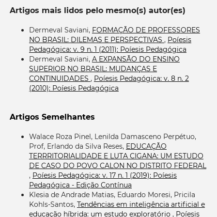
Artigos mais lidos pelo mesmo(s) autor(es)
Dermeval Saviani,
FORMAÇÃO DE PROFESSORES
NO BRASIL: DILEMAS E PERSPECTIVAS
,
Poíesis
Pedagógica: v. 9 n. 1 (2011): Poíesis Pedagógica
Dermeval Saviani,
A EXPANSÃO DO ENSINO
SUPERIOR NO BRASIL: MUDANÇAS E
CONTINUIDADES
,
Poíesis Pedagógica: v. 8 n. 2
(2010): Poíesis Pedagógica
Artigos Semelhantes
Walace Roza Pinel, Lenilda Damasceno Perpétuo,
Prof, Erlando da Silva Reses,
EDUCAÇÃO
TERRRITORIALIDADE E LUTA CIGANA: UM ESTUDO
DE CASO DO POVO CALON NO DISTRITO FEDERAL
,
Poíesis Pedagógica: v. 17 n. 1 (2019): Poíesis
Pedagógica - Edição Contínua
Klesia de Andrade Matias, Eduardo Moresi, Pricila
Kohls-Santos,
Tendências em inteligência artificial e
educação híbrida: um estudo exploratório
,
Poíesis