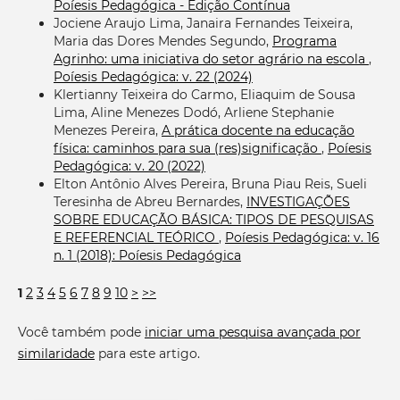
Poíesis Pedagógica - Edição Contínua
Jociene Araujo Lima, Janaira Fernandes Teixeira,
Maria das Dores Mendes Segundo,
Programa
Agrinho: uma iniciativa do setor agrário na escola
,
Poíesis Pedagógica: v. 22 (2024)
Klertianny Teixeira do Carmo, Eliaquim de Sousa
Lima, Aline Menezes Dodó, Arliene Stephanie
Menezes Pereira,
A prática docente na educação
física: caminhos para sua (res)significação
,
Poíesis
Pedagógica: v. 20 (2022)
Elton Antônio Alves Pereira, Bruna Piau Reis, Sueli
Teresinha de Abreu Bernardes,
INVESTIGAÇÕES
SOBRE EDUCAÇÃO BÁSICA: TIPOS DE PESQUISAS
E REFERENCIAL TEÓRICO
,
Poíesis Pedagógica: v. 16
n. 1 (2018): Poíesis Pedagógica
1
2
3
4
5
6
7
8
9
10
>
>>
Você também pode
iniciar uma pesquisa avançada por
similaridade
para este artigo.