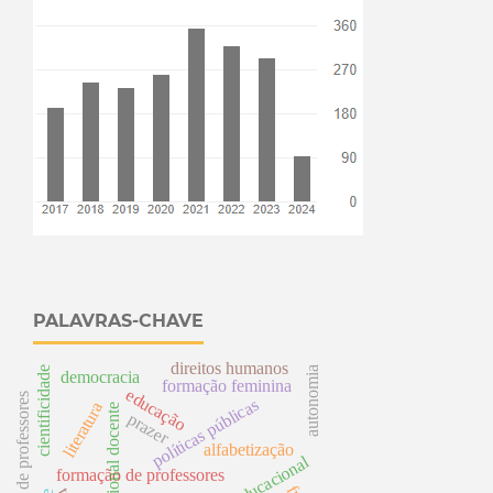
PALAVRAS-CHAVE
direitos humanos
cientificidade
autonomia
democracia
formação feminina
educação
formação de professores
s
literatura
e
prazer
p
olíti
c
a
s
p
ú
bli
c
a
alfabetização
formação de professores