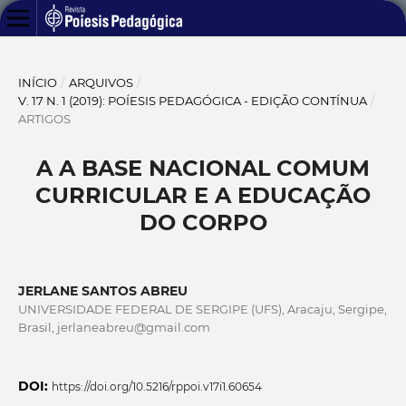
INÍCIO
/
ARQUIVOS
/
V. 17 N. 1 (2019): POÍESIS PEDAGÓGICA - EDIÇÃO CONTÍNUA
/
ARTIGOS
A A BASE NACIONAL COMUM
CURRICULAR E A EDUCAÇÃO
DO CORPO
JERLANE SANTOS ABREU
UNIVERSIDADE FEDERAL DE SERGIPE (UFS), Aracaju, Sergipe,
Brasil, jerlaneabreu@gmail.com
DOI:
https://doi.org/10.5216/rppoi.v17i1.60654