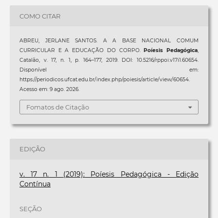
COMO CITAR
ABREU, JERLANE SANTOS. A A BASE NACIONAL COMUM
CURRICULAR E A EDUCAÇÃO DO CORPO.
Poíesis Pedagógica
,
Catalão, v. 17, n. 1, p. 164–177, 2019. DOI: 10.5216/rppoi.v17i1.60654.
Disponível em:
https://periodicos.ufcat.edu.br/index.php/poiesis/article/view/60654.
Acesso em: 9 ago. 2026.
Fomatos de Citação
EDIÇÃO
v. 17 n. 1 (2019): Poíesis Pedagógica - Edição
Contínua
SEÇÃO