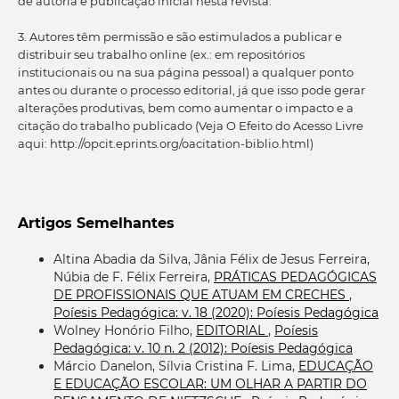
de autoria e publicação inicial nesta revista.
3. Autores têm permissão e são estimulados a publicar e
distribuir seu trabalho online (ex.: em repositórios
institucionais ou na sua página pessoal) a qualquer ponto
antes ou durante o processo editorial, já que isso pode gerar
alterações produtivas, bem como aumentar o impacto e a
citação do trabalho publicado (Veja O Efeito do Acesso Livre
aqui: http://opcit.eprints.org/oacitation-biblio.html)
Artigos Semelhantes
Altina Abadia da Silva, Jânia Félix de Jesus Ferreira,
Núbia de F. Félix Ferreira,
PRÁTICAS PEDAGÓGICAS
DE PROFISSIONAIS QUE ATUAM EM CRECHES
,
Poíesis Pedagógica: v. 18 (2020): Poíesis Pedagógica
Wolney Honório Filho,
EDITORIAL
,
Poíesis
Pedagógica: v. 10 n. 2 (2012): Poíesis Pedagógica
Márcio Danelon, Sílvia Cristina F. Lima,
EDUCAÇÃO
E EDUCAÇÃO ESCOLAR: UM OLHAR A PARTIR DO