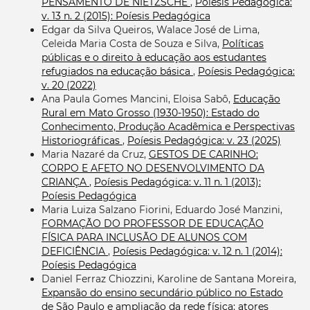
PENSAMENTO DE NIETZSCHE
,
Poíesis Pedagógica:
v. 13 n. 2 (2015): Poíesis Pedagógica
Edgar da Silva Queiros, Walace José de Lima,
Celeida Maria Costa de Souza e Silva,
Políticas
públicas e o direito à educação aos estudantes
refugiados na educação básica
,
Poíesis Pedagógica:
v. 20 (2022)
Ana Paula Gomes Mancini, Eloisa Sabô,
Educação
Rural em Mato Grosso (1930-1950): Estado do
Conhecimento, Produção Acadêmica e Perspectivas
Historiográficas
,
Poíesis Pedagógica: v. 23 (2025)
Maria Nazaré da Cruz,
GESTOS DE CARINHO:
CORPO E AFETO NO DESENVOLVIMENTO DA
CRIANÇA
,
Poíesis Pedagógica: v. 11 n. 1 (2013):
Poíesis Pedagógica
Maria Luiza Salzano Fiorini, Eduardo José Manzini,
FORMAÇÃO DO PROFESSOR DE EDUCAÇÃO
FÍSICA PARA INCLUSÃO DE ALUNOS COM
DEFICIÊNCIA
,
Poíesis Pedagógica: v. 12 n. 1 (2014):
Poíesis Pedagógica
Daniel Ferraz Chiozzini, Karoline de Santana Moreira,
Expansão do ensino secundário público no Estado
de São Paulo e ampliação da rede física: atores