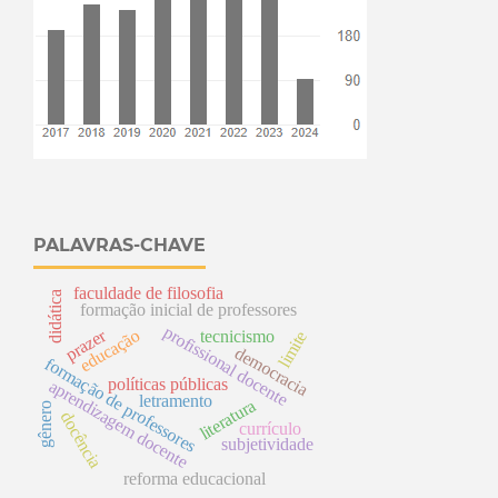
PALAVRAS-CHAVE
faculdade de filosofia
didática
formação inicial de professores
p
r
o
f
i
s
s
i
o
n
a
l
o
c
e
n
t
prazer
educação
tecnicismo
limite
democracia
f
o
r
m
a
ç
ã
o
e
r
o
f
e
s
s
o
r
e
d
e
políticas públicas
aprendizagem docente
d
letramento
literatura
gênero
p
s
docência
currículo
subjetividade
reforma educacional