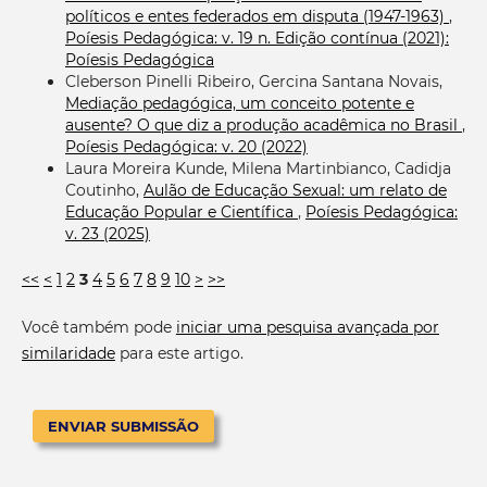
políticos e entes federados em disputa (1947-1963)
,
Poíesis Pedagógica: v. 19 n. Edição contínua (2021):
Poíesis Pedagógica
Cleberson Pinelli Ribeiro, Gercina Santana Novais,
Mediação pedagógica, um conceito potente e
ausente? O que diz a produção acadêmica no Brasil
,
Poíesis Pedagógica: v. 20 (2022)
Laura Moreira Kunde, Milena Martinbianco, Cadidja
Coutinho,
Aulão de Educação Sexual: um relato de
Educação Popular e Científica
,
Poíesis Pedagógica:
v. 23 (2025)
<<
<
1
2
3
4
5
6
7
8
9
10
>
>>
Você também pode
iniciar uma pesquisa avançada por
similaridade
para este artigo.
ENVIAR SUBMISSÃO