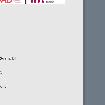
Qualis:
B1
GO.
mons