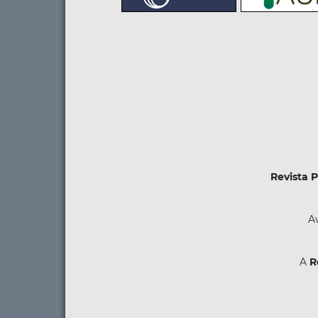
Revista 
Av
A
R