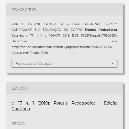
COMO CITAR
ABREU, JERLANE SANTOS. A A BASE NACIONAL COMUM
CURRICULAR E A EDUCAÇÃO DO CORPO.
Poíesis Pedagógica
,
Catalão, v. 17, n. 1, p. 164–177, 2019. DOI: 10.5216/rppoi.v17i1.60654.
Disponível em:
https://periodicos.ufcat.edu.br/index.php/poiesis/article/view/60654.
Acesso em: 10 ago. 2026.
Fomatos de Citação
EDIÇÃO
v. 17 n. 1 (2019): Poíesis Pedagógica - Edição
Contínua
SEÇÃO