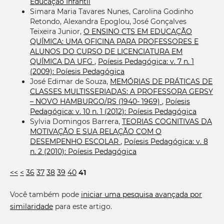
Educação Infantil
Simara Maria Tavares Nunes, Carolina Godinho
Retondo, Alexandra Epoglou, José Gonçalves
Teixeira Junior,
O ENSINO CTS EM EDUCAÇÃO
QUÍMICA: UMA OFICINA PARA PROFESSORES E
ALUNOS DO CURSO DE LICENCIATURA EM
QUÍMICA DA UFG
,
Poíesis Pedagógica: v. 7 n. 1
(2009): Poíesis Pedagógica
José Edimar de Souza,
MEMÓRIAS DE PRÁTICAS DE
CLASSES MULTISSERIADAS: A PROFESSORA GERSY
– NOVO HAMBURGO/RS (1940- 1969)
,
Poíesis
Pedagógica: v. 10 n. 1 (2012): Poíesis Pedagógica
Sylvia Domingos Barrera,
TEORIAS COGNITIVAS DA
MOTIVAÇÃO E SUA RELAÇÃO COM O
DESEMPENHO ESCOLAR
,
Poíesis Pedagógica: v. 8
n. 2 (2010): Poíesis Pedagógica
<<
<
36
37
38
39
40
41
Você também pode
iniciar uma pesquisa avançada por
similaridade
para este artigo.