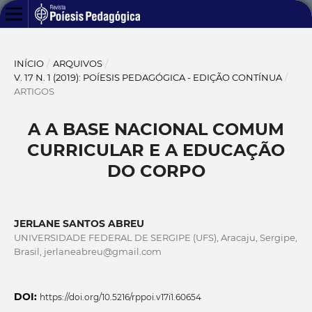
INÍCIO
/
ARQUIVOS
/
V. 17 N. 1 (2019): POÍESIS PEDAGÓGICA - EDIÇÃO CONTÍNUA
/
ARTIGOS
A A BASE NACIONAL COMUM
CURRICULAR E A EDUCAÇÃO
DO CORPO
JERLANE SANTOS ABREU
UNIVERSIDADE FEDERAL DE SERGIPE (UFS), Aracaju, Sergipe,
Brasil, jerlaneabreu@gmail.com
DOI:
https://doi.org/10.5216/rppoi.v17i1.60654