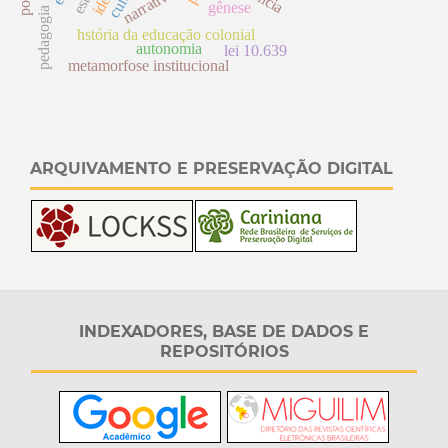
narrativa
gênese
pedagogia
hstória da educação colonial
autonomia
lei 10.639
metamorfose institucional
ARQUIVAMENTO E PRESERVAÇÃO DIGITAL
INDEXADORES, BASE DE DADOS E
REPOSITÓRIOS