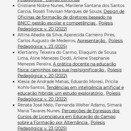
Cristiane Nobre Nunes, Marilene Santana dos Santos
Garcia, Roseli Trevisan Marques de Souza,
Design de
Oficinas de formação de diretores baseado na
BNCC: gestão escolar e competências
,
Poíesis
Pedagógica: v. 20 (2022)
Altina Abadia da Silva, Aparecida Carneiro Pires,
Carlos Augusto de Medeiros,
Apresentação
,
Poíesis
Pedagógica: v. 23 (2025)
Klertianny Teixeira do Carmo, Eliaquim de Sousa
Lima, Aline Menezes Dodó, Arliene Stephanie
Menezes Pereira,
A prática docente na educação
física: caminhos para sua (res)significação
,
Poíesis
Pedagógica: v. 20 (2022)
Klesia de Andrade Matias, Eduardo Moresi, Pricila
Kohls-Santos,
Tendências em inteligência artificial e
educação híbrida: um estudo exploratório
,
Poíesis
Pedagógica: v. 20 (2022)
Renata José Melo, Fernanda Welter Adams, Simara
Maria Tavares Nunes,
Percepções de Egressos dos
Cursos de Licenciatura em Educação do Campo
sobre a Formação por Alternância
,
Poíesis
Pedagógica: v. 23 (2025)