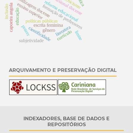
p
r
o
f
is
s
io
n
a
o
c
e
n
aprendizagem docente
tecnicismo
reforma educacional
ensino superior
capoeira angola
f
o
r
m
a
ç
ã
o
e
r
o
f
e
s
s
o
r
e
inclusão
l d
te
educação
d
p
s
políticas públicas
escrita feminina
prazer
literatura
cientificidade
gênero
currículo
limite
subjetividade
ARQUIVAMENTO E PRESERVAÇÃO DIGITAL
INDEXADORES, BASE DE DADOS E
REPOSITÓRIOS