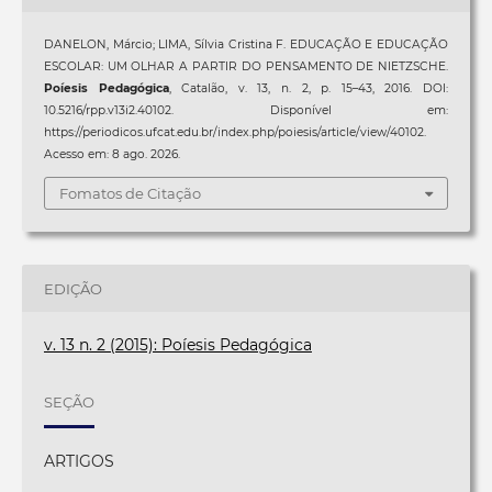
DANELON, Márcio; LIMA, Sílvia Cristina F. EDUCAÇÃO E EDUCAÇÃO
ESCOLAR: UM OLHAR A PARTIR DO PENSAMENTO DE NIETZSCHE.
Poíesis Pedagógica
, Catalão, v. 13, n. 2, p. 15–43, 2016. DOI:
10.5216/rpp.v13i2.40102. Disponível em:
https://periodicos.ufcat.edu.br/index.php/poiesis/article/view/40102.
Acesso em: 8 ago. 2026.
Fomatos de Citação
EDIÇÃO
v. 13 n. 2 (2015): Poíesis Pedagógica
SEÇÃO
ARTIGOS