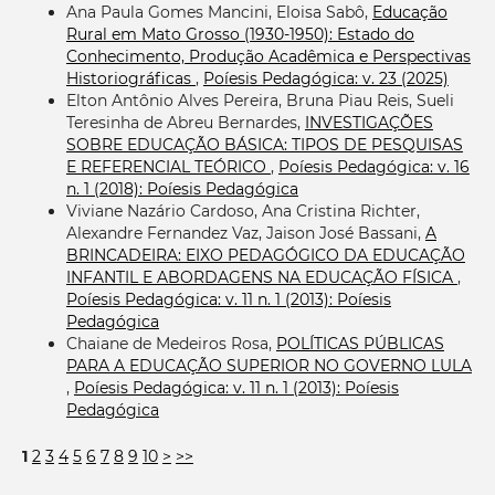
Ana Paula Gomes Mancini, Eloisa Sabô,
Educação
Rural em Mato Grosso (1930-1950): Estado do
Conhecimento, Produção Acadêmica e Perspectivas
Historiográficas
,
Poíesis Pedagógica: v. 23 (2025)
Elton Antônio Alves Pereira, Bruna Piau Reis, Sueli
Teresinha de Abreu Bernardes,
INVESTIGAÇÕES
SOBRE EDUCAÇÃO BÁSICA: TIPOS DE PESQUISAS
E REFERENCIAL TEÓRICO
,
Poíesis Pedagógica: v. 16
n. 1 (2018): Poíesis Pedagógica
Viviane Nazário Cardoso, Ana Cristina Richter,
Alexandre Fernandez Vaz, Jaison José Bassani,
A
BRINCADEIRA: EIXO PEDAGÓGICO DA EDUCAÇÃO
INFANTIL E ABORDAGENS NA EDUCAÇÃO FÍSICA
,
Poíesis Pedagógica: v. 11 n. 1 (2013): Poíesis
Pedagógica
Chaiane de Medeiros Rosa,
POLÍTICAS PÚBLICAS
PARA A EDUCAÇÃO SUPERIOR NO GOVERNO LULA
,
Poíesis Pedagógica: v. 11 n. 1 (2013): Poíesis
Pedagógica
1
2
3
4
5
6
7
8
9
10
>
>>