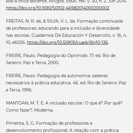
sob a ótica docente. Artigos. Educ. rev. v. 30, n. 2. Jun 2014.
https://doi.org/10.1590/S0102-46982014000200002
FREITAS, N. R. de, & SILVA, V. L. da. Formação continuada
de professores: educando para a inclusão e diversidade
nas escolas. Cuadernos De Educación Y Desarrollo, v. 16, n.
10, e6026.
https://doi.org/10.55905/cuadv16n10-136
.
FREIRE, Paulo. Pedagogia do Oprimido. 17. ed. Rio de
Janeiro: Paz e Terra, 2000.
FREIRE, Paulo. Pedagogia da autonomia: saberes
necessários à prática educativa. 46. ed. Rio de Janeiro: Paz
e Terra, 1996.
MANTOAN, M. T. E. A inclusão escolar: O que é? Por quê?
Como fazer?. Moderna.
Pimenta, S. G. Formação de professores e
desenvolvimento profissional: A relação com a prática