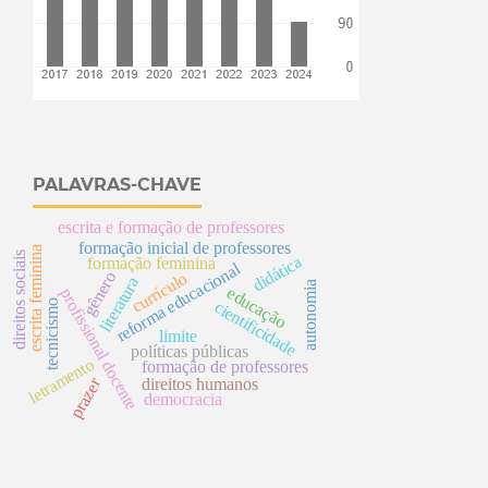
PALAVRAS-CHAVE
escrita e formação de professores
formação inicial de professores
escrita feminina
s
didática
formação feminina
reforma educacional
gênero
currículo
literatura
autonomia
educação
p
r
o
f
i
s
s
i
o
n
a
l
o
c
e
n
t
d
i
r
e
i
t
o
s
s
o
c
i
a
i
tecnicismo
cientificidade
limite
políticas públicas
letramento
formação de professores
d
e
prazer
direitos humanos
democracia