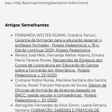
aqui: http://opcit.eprints.org/oacitation-biblio.html)
Artigos Semelhantes
FERNANDA WELTER ADAMS, Dulcéria Tartuci,
Garantia da formação para a educação especial: o
professor formador
,
Poíesis Pedagógica: v. 19 n.
Edição contínua (2021): Poíesis Pedagógica
Renata José Melo, Fernanda Welter Adams, Simara
Maria Tavares Nunes,
Percepções de Egressos dos
Cursos de Licenciatura em Educação do Campo
sobre a Formação por Alternância
,
Poíesis
Pedagógica: v. 23 (2025)
Cristiane Nobre Nunes, Marilene Santana dos Santos
Garcia, Roseli Trevisan Marques de Souza,
Design de
Oficinas de formação de diretores baseado na
BNCC: gestão escolar e competências
,
Poíesis
Pedagógica: v. 20 (2022)
Astrogildo Fernandes da Silva Júnior, Luana Ferreira
Santana,
FORMAÇÃO, SABERES E PRÁTICAS DE