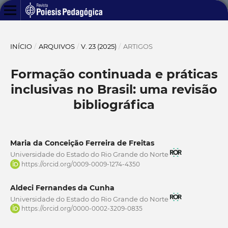
INÍCIO
/
ARQUIVOS
/
V. 23 (2025)
/
ARTIGOS
Formação continuada e práticas
inclusivas no Brasil: uma revisão
bibliográfica
Maria da Conceição Ferreira de Freitas
Universidade do Estado do Rio Grande do Norte
https://orcid.org/0009-0009-1274-4350
Aldeci Fernandes da Cunha
Universidade do Estado do Rio Grande do Norte
https://orcid.org/0000-0002-3209-0835