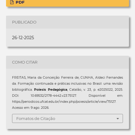
PDF
PUBLICADO
26-12-2025
COMO CITAR
FREITAS, Maria da Conceição Ferreira de; CUNHA, Aldeci Fernandes
da. Formação continuada e práticas inclusivas no Brasil: uma revisão
bibliográfica.
Poíesis Pedagógica
, Catalão, v. 23, p. e2025022, 2025.
DOI: 10.69532/2178-4442.v23.75127. Disponível em:
https://periodicos.ufcat.edu.br/index.php/poiesis/article/view/75127.
Acesso em: 9 ago. 2026.
Fomatos de Citação