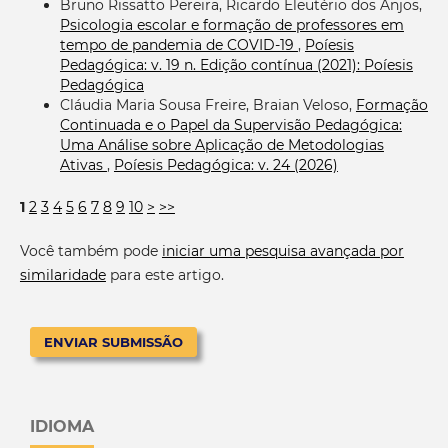
Bruno Rissatto Pereira, Ricardo Eleutério dos Anjos,
Psicologia escolar e formação de professores em
tempo de pandemia de COVID-19
,
Poíesis
Pedagógica: v. 19 n. Edição contínua (2021): Poíesis
Pedagógica
Cláudia Maria Sousa Freire, Braian Veloso,
Formação
Continuada e o Papel da Supervisão Pedagógica:
Uma Análise sobre Aplicação de Metodologias
Ativas
,
Poíesis Pedagógica: v. 24 (2026)
1
2
3
4
5
6
7
8
9
10
>
>>
Você também pode
iniciar uma pesquisa avançada por
similaridade
para este artigo.
ENVIAR SUBMISSÃO
IDIOMA