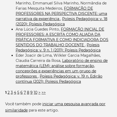
Marinho, Emmanuel Silva Marinho, Normândia de
Farias Mesquita Medeiros,
FORMAÇÃO DE
PROFESSORES NA PERSPECTIVA DISCENTE: uma
narrativa da experiência
,
Poíesis Pedagógica: v. 18
(2020): Poíesis Pedagógica
Ana Lúcia Guedes Pinto,
FORMAÇÃO INICIAL DE
PROFESSORES: A ESCRITA COMO ALIADA DA
PRÁTICA FORMATIVA E COMO INDICIADORA DOS
SENTIDOS DO TRABALHO DOCENTE
,
Poíesis
Pedagógica: v. 9 n. 1 (2011): Poíesis Pedagógica
Eder Joacir de Lima, Wilkler Garcia Magalhães,
Claudia Carreira da Rosa,
Laboratório de ensino de
matemática (LEM): análise sobre formação,
concepções e experiências em um grupo de
professores
,
Poíesis Pedagógica: v. 19 n. Edição
contínua (2021): Poíesis Pedagógica
1
2
3
4
5
6
7
8
9
10
>
>>
Você também pode
iniciar uma pesquisa avançada por
similaridade
para este artigo.