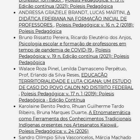
Edição contínua (2021): Poíesis Pedagógica
ANDRESSA GRAZIELE BRANDT, LUCAS MARTINI,
A
DIDÁTICA FREIRIANA NA FORMAÇÃO INICIAL DE
PROFESSORES
,
Poíesis Pedagógica: v. 16 n. 2 (2018):
Poíesis Pedagógica
Bruno Rissatto Pereira, Ricardo Eleutério dos Anjos,
Psicologia escolar e formação de professores em
tempo de pandemia de COVID-19
,
Poíesis
Pedagógica: v. 19 n. Edição contínua (2021): Poíesis
Pedagógica
Walace Roza Pinel, Lenilda Damasceno Perpétuo,
Prof, Erlando da Silva Reses,
EDUCAÇÃO
TERRRITORIALIDADE E LUTA CIGANA: UM ESTUDO
DE CASO DO POVO CALON NO DISTRITO FEDERAL
,
Poíesis Pedagógica: v. 17 n. 1 (2019): Poíesis
Pedagógica - Edição Contínua
Karolaine Benito Pedro, Rhuan Guilherme Tardo
Ribeiro, Bruna Marques Duarte,
A Etnomatemática
como Ferramenta dos Conhecimentos Tradicionais
Indígenas presentes nos Artesanatos Kaiowá
,
Poíesis Pedagógica: v. 24 (2026)
Sandro Olímpio Silva Vasconcelos, Márcia Machado