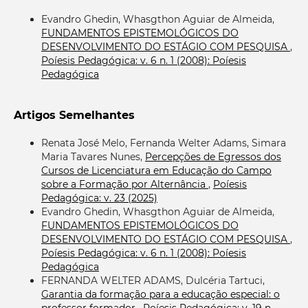
Evandro Ghedin, Whasgthon Aguiar de Almeida,
FUNDAMENTOS EPISTEMOLÓGICOS DO
DESENVOLVIMENTO DO ESTÁGIO COM PESQUISA
,
Poíesis Pedagógica: v. 6 n. 1 (2008): Poíesis
Pedagógica
Artigos Semelhantes
Renata José Melo, Fernanda Welter Adams, Simara
Maria Tavares Nunes,
Percepções de Egressos dos
Cursos de Licenciatura em Educação do Campo
sobre a Formação por Alternância
,
Poíesis
Pedagógica: v. 23 (2025)
Evandro Ghedin, Whasgthon Aguiar de Almeida,
FUNDAMENTOS EPISTEMOLÓGICOS DO
DESENVOLVIMENTO DO ESTÁGIO COM PESQUISA
,
Poíesis Pedagógica: v. 6 n. 1 (2008): Poíesis
Pedagógica
FERNANDA WELTER ADAMS, Dulcéria Tartuci,
Garantia da formação para a educação especial: o
professor formador
,
Poíesis Pedagógica: v. 19 n.