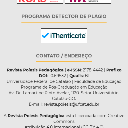
PROGRAMA DETECTOR DE PLÁGIO
CONTATO / ENDEREÇO
Revista Poíesis Pedagógica
|
e-ISSN
: 2178-4442 |
Prefixo
DOI
: 10.69532 |
Qualis:
B1
Universidade Federal de Catalão | Faculdade de Educação
Programa de Pós-Graduação em Educação
Av. Dr. Lamartine Pinto Avelar, 1120. Setor Universitário,
Catalão-GO.
E-mail:
revista.poiesis@ufcat.edu.br
A
Revista Poíesis Pedagógica
esta Licenciada com Creative
Commons
Atribuição 4.0 Internacional (CC BY 4.0)