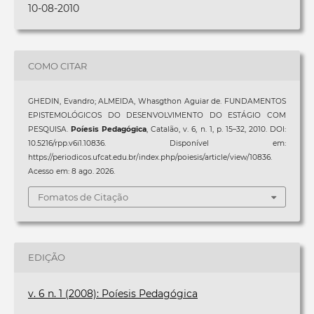
10-08-2010
COMO CITAR
GHEDIN, Evandro; ALMEIDA, Whasgthon Aguiar de. FUNDAMENTOS
EPISTEMOLÓGICOS DO DESENVOLVIMENTO DO ESTÁGIO COM
PESQUISA.
Poíesis Pedagógica
, Catalão, v. 6, n. 1, p. 15–32, 2010. DOI:
10.5216/rpp.v6i1.10836. Disponível em:
https://periodicos.ufcat.edu.br/index.php/poiesis/article/view/10836.
Acesso em: 8 ago. 2026.
Fomatos de Citação
EDIÇÃO
v. 6 n. 1 (2008): Poíesis Pedagógica