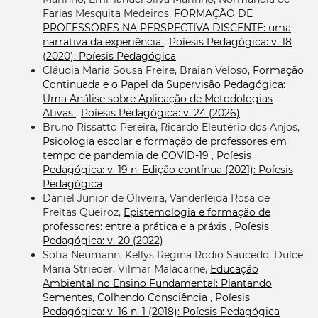
Farias Mesquita Medeiros,
FORMAÇÃO DE
PROFESSORES NA PERSPECTIVA DISCENTE: uma
narrativa da experiência
,
Poíesis Pedagógica: v. 18
(2020): Poíesis Pedagógica
Cláudia Maria Sousa Freire, Braian Veloso,
Formação
Continuada e o Papel da Supervisão Pedagógica:
Uma Análise sobre Aplicação de Metodologias
Ativas
,
Poíesis Pedagógica: v. 24 (2026)
Bruno Rissatto Pereira, Ricardo Eleutério dos Anjos,
Psicologia escolar e formação de professores em
tempo de pandemia de COVID-19
,
Poíesis
Pedagógica: v. 19 n. Edição contínua (2021): Poíesis
Pedagógica
Daniel Junior de Oliveira, Vanderleida Rosa de
Freitas Queiroz,
Epistemologia e formação de
professores: entre a prática e a práxis
,
Poíesis
Pedagógica: v. 20 (2022)
Sofia Neumann, Kellys Regina Rodio Saucedo, Dulce
Maria Strieder, Vilmar Malacarne,
Educação
Ambiental no Ensino Fundamental: Plantando
Sementes, Colhendo Consciência
,
Poíesis
Pedagógica: v. 16 n. 1 (2018): Poíesis Pedagógica