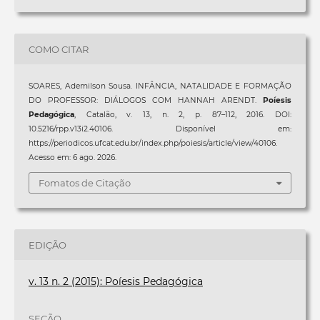
COMO CITAR
SOARES, Ademilson Sousa. INFÂNCIA, NATALIDADE E FORMAÇÃO
DO PROFESSOR: DIÁLOGOS COM HANNAH ARENDT.
Poíesis
Pedagógica
, Catalão, v. 13, n. 2, p. 87–112, 2016. DOI:
10.5216/rpp.v13i2.40106. Disponível em:
https://periodicos.ufcat.edu.br/index.php/poiesis/article/view/40106.
Acesso em: 6 ago. 2026.
Fomatos de Citação
EDIÇÃO
v. 13 n. 2 (2015): Poíesis Pedagógica
SEÇÃO