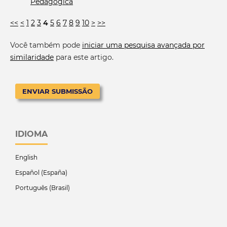
Pedagógica
<<
<
1
2
3
4
5
6
7
8
9
10
>
>>
Você também pode
iniciar uma pesquisa avançada por
similaridade
para este artigo.
ENVIAR SUBMISSÃO
IDIOMA
English
Español (España)
Português (Brasil)