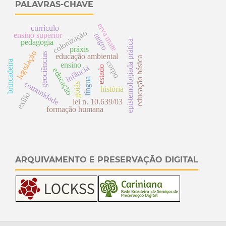
PALAVRAS-CHAVE
erva mate
currículo
colonização
ensino superior
negro
pedagogia
epistemologiada prática
práxis
legislação
geociências
educação ambiental
educação básica
brincadeira
corpo
ensino
infância
estado
educação
língua
comunidade
goiás
história
exílio
lei n. 10.639/03
formação humana
ARQUIVAMENTO E PRESERVAÇÃO DIGITAL