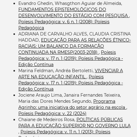
Evandro Ghedin, Whasgthon Aguiar de Almeida,
FUNDAMENTOS EPISTEMOLÓGICOS DO
DESENVOLVIMENTO DO ESTÁGIO COM PESQUISA
,
Poíesis Pedagógica: v. 6 n. 1 (2008): Poíesis
Pedagógica
ADRIANA DE CARVALHO ALVES, CLAUDIA CRISTINA
HADDAD,
EDUCAÇÃO PARA AS RELAÇÕES ÉTNICO-
RACIAIS: UM BALANÇO DA FORMAÇÃO
CONTINUADA NA RMESP(2003-2018)
,
Poíesis
Pedagógica: v. 17 n. 1 (2019): Poíesis Pedagógica -
Edição Contínua
Marina Feldman, Andréa Bertoletti,
VIVENCIAR A
ARTE NA EDUCAÇÃO INFANTIL
,
Poíesis
Pedagógica: v. 17 n. 1 (2019): Poíesis Pedagógica -
Edição Contínua
Jociene Araujo Lima, Janaira Fernandes Teixeira,
Maria das Dores Mendes Segundo,
Programa
Agrinho: uma iniciativa do setor agrário na escola
,
Poíesis Pedagógica: v. 22 (2024)
Chaiane de Medeiros Rosa,
POLÍTICAS PÚBLICAS
PARA A EDUCAÇÃO SUPERIOR NO GOVERNO LULA
,
Poíesis Pedagógica: v. 11 n. 1 (2013): Poíesis