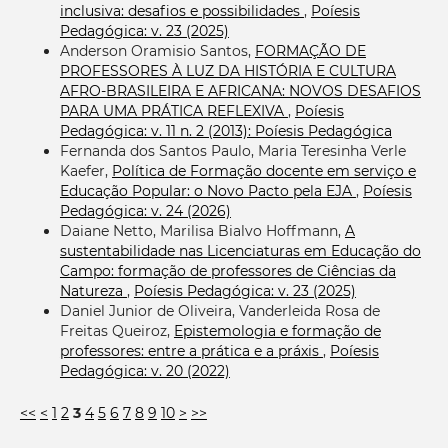
inclusiva: desafios e possibilidades
,
Poíesis
Pedagógica: v. 23 (2025)
Anderson Oramisio Santos,
FORMAÇÃO DE
PROFESSORES À LUZ DA HISTÓRIA E CULTURA
AFRO-BRASILEIRA E AFRICANA: NOVOS DESAFIOS
PARA UMA PRÁTICA REFLEXIVA
,
Poíesis
Pedagógica: v. 11 n. 2 (2013): Poíesis Pedagógica
Fernanda dos Santos Paulo, Maria Teresinha Verle
Kaefer,
Política de Formação docente em serviço e
Educação Popular: o Novo Pacto pela EJA
,
Poíesis
Pedagógica: v. 24 (2026)
Daiane Netto, Marilisa Bialvo Hoffmann,
A
sustentabilidade nas Licenciaturas em Educação do
Campo: formação de professores de Ciências da
Natureza
,
Poíesis Pedagógica: v. 23 (2025)
Daniel Junior de Oliveira, Vanderleida Rosa de
Freitas Queiroz,
Epistemologia e formação de
professores: entre a prática e a práxis
,
Poíesis
Pedagógica: v. 20 (2022)
<<
<
1
2
3
4
5
6
7
8
9
10
>
>>