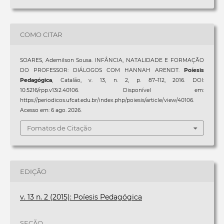
COMO CITAR
SOARES, Ademilson Sousa. INFÂNCIA, NATALIDADE E FORMAÇÃO
DO PROFESSOR: DIÁLOGOS COM HANNAH ARENDT.
Poíesis
Pedagógica
, Catalão, v. 13, n. 2, p. 87–112, 2016. DOI:
10.5216/rpp.v13i2.40106. Disponível em:
https://periodicos.ufcat.edu.br/index.php/poiesis/article/view/40106.
Acesso em: 6 ago. 2026.
Fomatos de Citação
EDIÇÃO
v. 13 n. 2 (2015): Poíesis Pedagógica
SEÇÃO