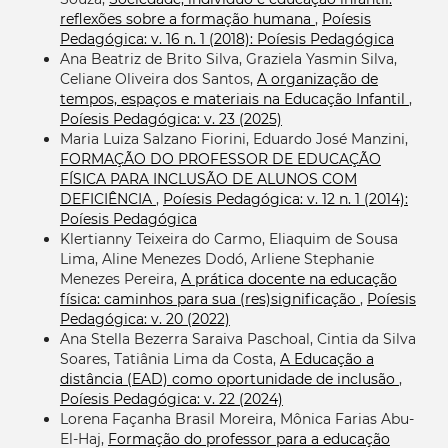
reflexões sobre a formação humana
,
Poíesis
Pedagógica: v. 16 n. 1 (2018): Poíesis Pedagógica
Ana Beatriz de Brito Silva, Graziela Yasmin Silva,
Celiane Oliveira dos Santos,
A organização de
tempos, espaços e materiais na Educação Infantil
,
Poíesis Pedagógica: v. 23 (2025)
Maria Luiza Salzano Fiorini, Eduardo José Manzini,
FORMAÇÃO DO PROFESSOR DE EDUCAÇÃO
FÍSICA PARA INCLUSÃO DE ALUNOS COM
DEFICIÊNCIA
,
Poíesis Pedagógica: v. 12 n. 1 (2014):
Poíesis Pedagógica
Klertianny Teixeira do Carmo, Eliaquim de Sousa
Lima, Aline Menezes Dodó, Arliene Stephanie
Menezes Pereira,
A prática docente na educação
física: caminhos para sua (res)significação
,
Poíesis
Pedagógica: v. 20 (2022)
Ana Stella Bezerra Saraiva Paschoal, Cintia da Silva
Soares, Tatiânia Lima da Costa,
A Educação a
distância (EAD) como oportunidade de inclusão
,
Poíesis Pedagógica: v. 22 (2024)
Lorena Façanha Brasil Moreira, Mônica Farias Abu-
El-Haj,
Formação do professor para a educação