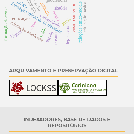
colonização
pedagogia
geociências
práxis
formação inicial de professores
infância
relações étnico-raciais
educação básica
ensino superior
história
formação docente
negro
comunidade
educação
goiás
corpo
educação ambiental
legislação
exílio
língua
estado
ensino
ARQUIVAMENTO E PRESERVAÇÃO DIGITAL
INDEXADORES, BASE DE DADOS E
REPOSITÓRIOS