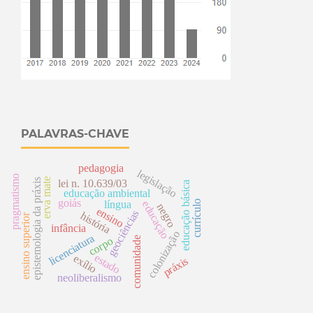
PALAVRAS-CHAVE
pedagogia
legislação
pragmatismo
erva mate
epistemologia da práxis
lei n. 10.639/03
educação básica
educação ambiental
goiás
língua
currículo
educação
negro
ensino
geociências
história
ensino superior
infância
colonização
licenciatura
comunidade
corpo
estado
exílio
práxis
neoliberalismo