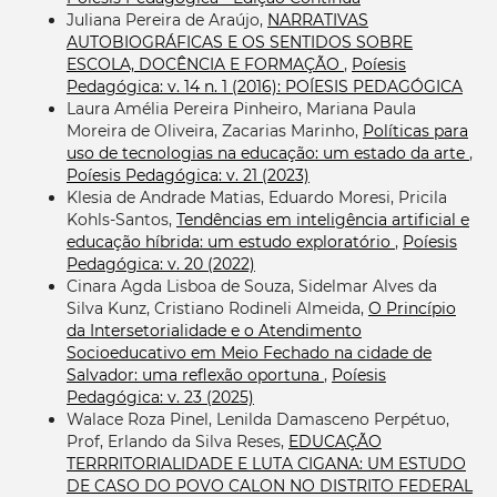
Juliana Pereira de Araújo,
NARRATIVAS
AUTOBIOGRÁFICAS E OS SENTIDOS SOBRE
ESCOLA, DOCÊNCIA E FORMAÇÃO
,
Poíesis
Pedagógica: v. 14 n. 1 (2016): POÍESIS PEDAGÓGICA
Laura Amélia Pereira Pinheiro, Mariana Paula
Moreira de Oliveira, Zacarias Marinho,
Políticas para
uso de tecnologias na educação: um estado da arte
,
Poíesis Pedagógica: v. 21 (2023)
Klesia de Andrade Matias, Eduardo Moresi, Pricila
Kohls-Santos,
Tendências em inteligência artificial e
educação híbrida: um estudo exploratório
,
Poíesis
Pedagógica: v. 20 (2022)
Cinara Agda Lisboa de Souza, Sidelmar Alves da
Silva Kunz, Cristiano Rodineli Almeida,
O Princípio
da Intersetorialidade e o Atendimento
Socioeducativo em Meio Fechado na cidade de
Salvador: uma reflexão oportuna
,
Poíesis
Pedagógica: v. 23 (2025)
Walace Roza Pinel, Lenilda Damasceno Perpétuo,
Prof, Erlando da Silva Reses,
EDUCAÇÃO
TERRRITORIALIDADE E LUTA CIGANA: UM ESTUDO
DE CASO DO POVO CALON NO DISTRITO FEDERAL