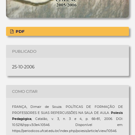
PDF
PUBLICADO
25-10-2006
COMO CITAR
FRANÇA, Dimair de Souza. POLÍTICAS DE FORMAÇÃO DE
PROFESSORES E SUAS REPERCUSSÕES NA SALA DE AULA.
Poíesis
Pedagógica
, Catalão, v. 3, n. 3 e 4, p. 66–81, 2006. DOI:
10.5216/rpp.v3i3e4.10546. Disponível em:
https://periodicos.ufcat.edu.br/index.php/poiesis/article/view/10546.