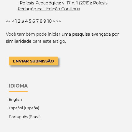
,
Poíesis Pedagógica: v. 17 n. 1 (2019): Poíesis
Pedagógica - Edição Contínua
<<
<
1
2
3
4
5
6
7
8
9
10
>
>>
Você também pode
iniciar uma pesquisa avançada por
similaridade
para este artigo.
ENVIAR SUBMISSÃO
IDIOMA
English
Español (España)
Português (Brasil)