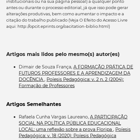
institucionais ou na sua página pessoal) a qualquer ponto
antes ou durante o processo editorial, já que isso pode gerar
alterações produtivas, bem como aumentar o impacto e a
citação do trabalho publicado (Veja O Efeito do Acesso Livre
aqui: http://opcit.eprints.org/oacitation-biblio.html)
Artigos mais lidos pelo mesmo(s) autor(es)
Dimair de Souza França,
A FORMAÇÃO PRÁTICA DE
FUTUROS PROFESSORES E A APRENDIZAGEM DA
DOCÊNCIA
,
Poíesis Pedagógica: v. 2 n. 2 (2004):
Formação de Professores
Artigos Semelhantes
Rafaela Cunha Vargas Laureano,
A PARTICIPAÇÃO
SOCIAL NA POLÍTICA PÚBLICA EDUCACIONAL
LOCAL: uma reflexão sobre a prova Floripa
,
Poíesis
Pedagógica: v. 18 (2020): Poíesis Pedagógica