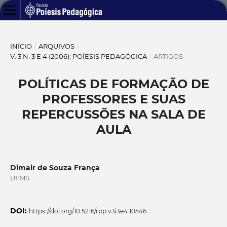
INÍCIO
/
ARQUIVOS
/
V. 3 N. 3 E 4 (2006): POÍESIS PEDAGÓGICA
/
ARTIGOS
POLÍTICAS DE FORMAÇÃO DE
PROFESSORES E SUAS
REPERCUSSÕES NA SALA DE
AULA
Dimair de Souza França
UFMS
DOI:
https://doi.org/10.5216/rpp.v3i3e4.10546