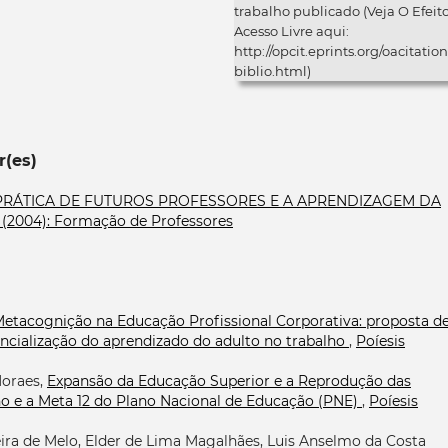
trabalho publicado (Veja O Efeit
Acesso Livre aqui:
http://opcit.eprints.org/oacitation
biblio.html)
r(es)
RÁTICA DE FUTUROS PROFESSORES E A APRENDIZAGEM DA
 2 (2004): Formação de Professores
etacognição na Educação Profissional Corporativa: proposta d
ncialização do aprendizado do adulto no trabalho
,
Poíesis
Moraes,
Expansão da Educação Superior e a Reprodução das
o e a Meta 12 do Plano Nacional de Educação (PNE)
,
Poíesis
ira de Melo, Elder de Lima Magalhães, Luis Anselmo da Costa