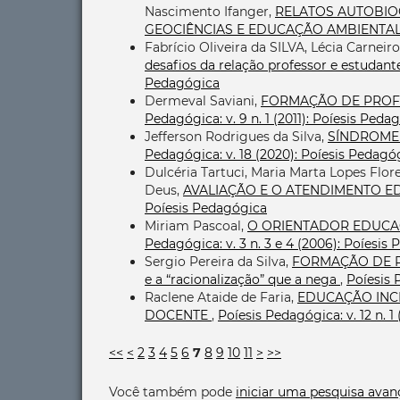
Nascimento Ifanger,
RELATOS AUTOBIO
GEOCIÊNCIAS E EDUCAÇÃO AMBIENTA
Fabrício Oliveira da SILVA, Lécia Carneiro
desafios da relação professor e estudan
Pedagógica
Dermeval Saviani,
FORMAÇÃO DE PROFE
Pedagógica: v. 9 n. 1 (2011): Poíesis Peda
Jefferson Rodrigues da Silva,
SÍNDROME
Pedagógica: v. 18 (2020): Poíesis Pedagó
Dulcéria Tartuci, Maria Marta Lopes Flo
Deus,
AVALIAÇÃO E O ATENDIMENTO E
Poíesis Pedagógica
Miriam Pascoal,
O ORIENTADOR EDUCAC
Pedagógica: v. 3 n. 3 e 4 (2006): Poíesis
Sergio Pereira da Silva,
FORMAÇÃO DE PRO
e a “racionalização” que a nega
,
Poíesis 
Raclene Ataide de Faria,
EDUCAÇÃO INC
DOCENTE
,
Poíesis Pedagógica: v. 12 n. 1
<<
<
2
3
4
5
6
7
8
9
10
11
>
>>
Você também pode
iniciar uma pesquisa avan