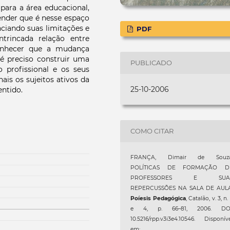
para a área educacional,
tender que é nesse espaço
ciando suas limitações e
PDF
ntrincada relação entre
conhecer que a mudança
é preciso construir uma
PUBLICADO
 profissional e os seus
nais os sujeitos ativos da
25-10-2006
ntido.
COMO CITAR
FRANÇA, Dimair de Souza
POLÍTICAS DE FORMAÇÃO D
PROFESSORES E SUA
REPERCUSSÕES NA SALA DE AULA
Poíesis Pedagógica
, Catalão, v. 3, n.
e 4, p. 66–81, 2006. DOI
10.5216/rpp.v3i3e4.10546. Disponív
em: