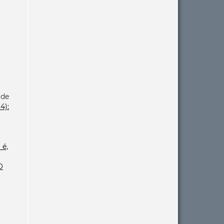
 de
4):
 é,
O