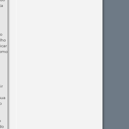
ta
ão
lho
icar
como
ir
 sua
o
o
do