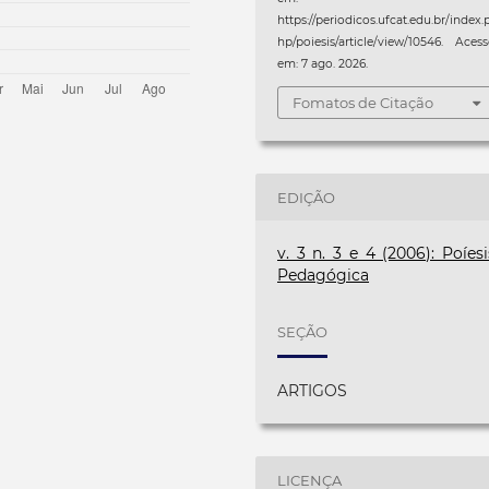
https://periodicos.ufcat.edu.br/index.
hp/poiesis/article/view/10546. Aces
em: 7 ago. 2026.
Fomatos de Citação
EDIÇÃO
v. 3 n. 3 e 4 (2006): Poíesi
Pedagógica
SEÇÃO
ARTIGOS
LICENÇA