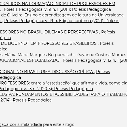
GRÁFICOS NA FORMAÇÃO INICIAL DE PROFESSORES EM
L
,
Poíesis Pedagógica: v. 9 n. 1 (2011): Poíesis Pedagógica
 de Oliveira,
Ensino e aprendizagem de leitura na Universidade:
te
,
Poíesis Pedagógica: v. 19 n. Edição contínua (2021): Poíesis
SSORES NO BRASIL: DILEMAS E PERSPECTIVAS
,
Poíesis
gógica
 DE BOURNOT EM PROFESSORES BRASILEIROS
,
Poíesis
gica
res, Elânia Maria Marques Bergamaschi, Dayanne Cristina Moraes
DUCACIONAL ESPECIALIZADO
,
Poíesis Pedagógica: v. 12 n. 1 (201
IONAL NO BRASIL: UMA DISCUSSÃO CRÍTICA
,
Poíesis
 Pedagógica
FESSORES: entre a “estetização” que afirma a vida, como ela
Pedagógica: v. 13 n. 2 (2015): Poíesis Pedagógica
LUSIVA: FUNDAMENTOS E POSSIBILIDADES PARA O TRABALH
 (2014): Poíesis Pedagógica
çada por similaridade
para este artigo.