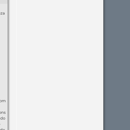
uza
com
ons
ndo
o
 do