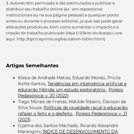
3. Autores têm permissão e são estimulados a publicar e
distribuir seu trabalho online (ex.: em repositórios
institucionais ou na sua página pessoal) a qualquer ponto
antes ou durante o processo editorial, já que isso pode gerar
alterações produtivas, bem como aumentar o impacto e a
citação do trabalho publicado (Veja O Efeito do Acesso Livre
aqui: http://opcit.eprints.org/oacitation-biblio.html)
Artigos Semelhantes
Klesia de Andrade Matias, Eduardo Moresi, Pricila
Kohls-Santos,
Tendências em inteligência artificial e
educação híbrida: um estudo exploratório
,
Poíesis
Pedagógica: v. 20 (2022)
Tiago Morais de Freitas, Matilde Ribeiro, Davison da
Silva Souza,
Políticas de igualdade racial e educação:
refazer o feito e o desfeito
,
Poíesis Pedagógica: v. 21
(2023)
Djalma dos Santos Machado, Ricardo Alexandre
Marangoni,
ÍNDICE DE DESENVOLVIMENTO DA