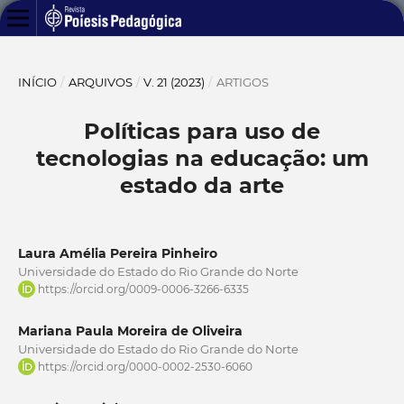
INÍCIO
/
ARQUIVOS
/
V. 21 (2023)
/
ARTIGOS
Políticas para uso de
tecnologias na educação: um
estado da arte
Laura Amélia Pereira Pinheiro
Universidade do Estado do Rio Grande do Norte
https://orcid.org/0009-0006-3266-6335
Mariana Paula Moreira de Oliveira
Universidade do Estado do Rio Grande do Norte
https://orcid.org/0000-0002-2530-6060