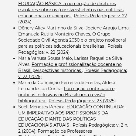
EDUCAÇÃO BÁSICA: a percepção de diretores
escolares sobre os (possíveis) efeitos nas políticas
educacionais municipais
,
Poíesis Pedagógica: v. 22
(2024)
Dênery Alicy Martinho da Silva, Jociene Araujo Lima,
Emanuela Rutila Monteiro Chaves,
O Grupo
Sociedade Civil Agenda 2030 e o projeto neoliberal
para as políticas educacionais brasileiras
,
Poíesis
Pedagógica: v. 22 (2024)
Maria Vanusa Sousa Melo, Larissa Raquel da Silva
Alves,
Formação e profissionalização docente no
Brasil: perspectivas históricas
,
Poíesis Pedagógica:
v. 23 (2025)
Maria da Conceição Ferreira de Freitas, Aldeci
Fernandes da Cunha,
Formação continuada e
práticas inclusivas no Brasil: uma revisão
bibliográfica
,
Poíesis Pedagógica: v. 23 (2025)
Sueli Menezes Pereira,
EDUCAÇÃO CONTINUADA:
UM IMPERATIVO AOS PROFISSIONAIS DA
EDUCAÇÃO DIANTE DAS POLÍTICAS
EDUCACIONAIS ATUAIS
,
Poíesis Pedagógica: v. 2 n.
2 (2004): Formação de Professores