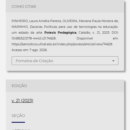
COMO CITAR
PINHEIRO, Laura Amélia Pereira; OLIVEIRA, Mariana Paula Moreira de;
MARINHO, Zacarias. Políticas para uso de tecnologias na educação:
um estado da arte.
Poíesis Pedagógica
, Catalão, v. 21, 2023. DOI:
10.69532/2178-4442.v21.74628. Disponível em:
https://periodicos.ufcat.edu.br/index.php/poiesis/article/view/74628.
Acesso em: 7 ago. 2026.
Fomatos de Citação
EDIÇÃO
v. 21 (2023)
SEÇÃO