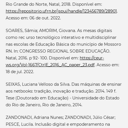
Rio Grande do Norte, Natal, 2018. Disponível em:
https://repositorio.ufrn.br/jspui/handle/123456789/28901
.
Acesso em: 06 de out. 2022.
SOARES, Sâmia; AMORIM, Giovana. As mesas digitais
como rec urso tecnológico interativo e multidisciplinar
nas escolas de Educação Básica do município de Mossoro
RN. In: CONGRESSO REGIONAL SOBRE EDUCAÇÃO.
Natal, 2016. p 92- 100. Disponível em:
https://ceur-
ws.org/Vol-1667/CtrlE_2016_AC_paper_23.pdf
. Acesso em:
18 de jul. 2022.
SEIXAS, Luciana Velloso da Silva. Das máquinas de ensinar
aos netbooks: tradição, inovação e tradução. 2014. 149 f.
Tese (Doutorado em Educação) - Universidade do Estado
do Rio de Janeiro, Rio de Janeiro, 2014.
ZANDONADI, Adriana Nunes; ZANDONADI, Júlio César;
PESCE, Lucila. Inclusão digital e empoderamento na