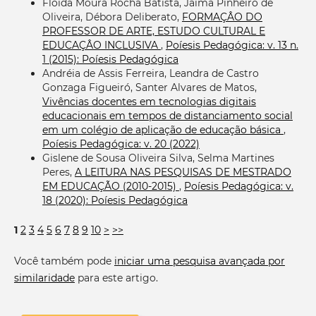
Floida Moura Rocha Batista, Jáima Pinheiro de
Oliveira, Débora Deliberato,
FORMAÇÂO DO
PROFESSOR DE ARTE, ESTUDO CULTURAL E
EDUCAÇÂO INCLUSIVA
,
Poíesis Pedagógica: v. 13 n.
1 (2015): Poíesis Pedagógica
Andréia de Assis Ferreira, Leandra de Castro
Gonzaga Figueiró, Santer Alvares de Matos,
Vivências docentes em tecnologias digitais
educacionais em tempos de distanciamento social
em um colégio de aplicação de educação básica
,
Poíesis Pedagógica: v. 20 (2022)
Gislene de Sousa Oliveira Silva, Selma Martines
Peres,
A LEITURA NAS PESQUISAS DE MESTRADO
EM EDUCAÇÃO (2010-2015)
,
Poíesis Pedagógica: v.
18 (2020): Poíesis Pedagógica
1
2
3
4
5
6
7
8
9
10
>
>>
Você também pode
iniciar uma pesquisa avançada por
similaridade
para este artigo.