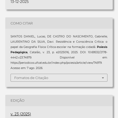
13-12-2025
COMO CITAR
SANTOS DANIEL, Lucas; DE CASTRO DO NASCIMENTO, Gabrielle;
LAURENTINO DA SILVA, Davi. Resistência e Consciência Crítica: o
papel da Geografia Física Crítica escolar na formação cidadã.
Poíesis
Pedagógica
, Catalão, v. 23, p. e2025016, 2025. DOI: 10.69532/2178-
4442.v23.74979. Disponível em:
https://periodicos.ufcat.edu.br/index.php/poiesis/article/view/74979.
Acesso em: 7 ago. 2026.
Fomatos de Citação
EDIÇÃO
v. 23 (2025)