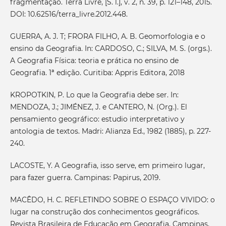
fragmentação. Terra Livre, [S. l.], v. 2, n. 39, p. 121–148, 2015.
DOI: 10.62516/terra_livre.2012.448.
GUERRA, A. J. T; FRORA FILHO, A. B. Geomorfologia e o
ensino da Geografia. In: CARDOSO, C.; SILVA, M. S. (orgs.).
A Geografia Física: teoria e prática no ensino de
Geografia. 1ª edição. Curitiba: Appris Editora, 2018
KROPOTKIN, P. Lo que la Geografia debe ser. In:
MENDOZA, J.; JIMÉNEZ, J. e CANTERO, N. (Org.). El
pensamiento geográfico: estudio interpretativo y
antologia de textos. Madri: Alianza Ed., 1982 (1885), p. 227-
240.
LACOSTE, Y. A Geografia, isso serve, em primeiro lugar,
para fazer guerra. Campinas: Papirus, 2019.
MACÊDO, H. C. REFLETINDO SOBRE O ESPAÇO VIVIDO: o
lugar na construção dos conhecimentos geográficos.
Revista Brasileira de Educação em Geografia, Campinas,