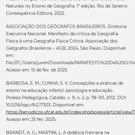
Naturais no Ensino de Geografia. 1° edição. Rio de Janeiro:
Consequência Editora, 2022.
ASSOCIAÇÃO DOS GEÓGRAFOS BRASILEIROS. Diretoria
Executiva Nacional. Manifesto da crítica da Geografia
Física à uma Geografia Física Crítica. Associação dos
Geógrafos Brasileiros – AGB, 2024, São Paulo. Disponível
em:
file:///C:/Users/juven/Downloads/MANIFESTO%20Da%20
Acesso em: 15 de fev. de 2025.
BARBOSA, E. M.; CUNHA, S. V. Concepções e práticas de
ensino na educação infantil: psicologia e educação.
Poíesis Pedagógica, Catalão, v. 9, n. 2, p. 78–101, 2012. DOI:
10.5216/rpp.v9i2.17303. Disponível em:
https://periodicos.ufcat.edu.br/index.php/poiesis/article/view/
Acesso em: 25 fev. 2025.
BRANDT, A. G.; MARTINI, L. A didática freiriana na