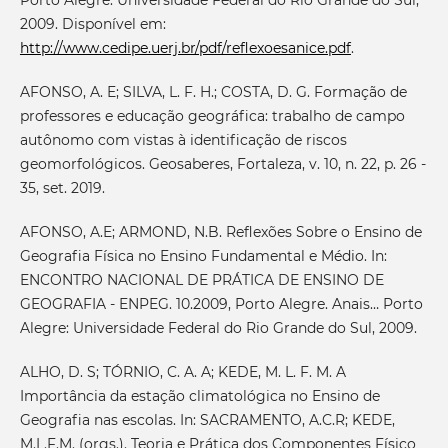
2009. Disponível em:
http://www.cedipe.uerj.br/pdf/reflexoesanice.pdf
.
AFONSO, A. E; SILVA, L. F. H.; COSTA, D. G. Formação de
professores e educação geográfica: trabalho de campo
autônomo com vistas à identificação de riscos
geomorfológicos. Geosaberes, Fortaleza, v. 10, n. 22, p. 26 -
35, set. 2019.
AFONSO, A.E; ARMOND, N.B. Reflexões Sobre o Ensino de
Geografia Física no Ensino Fundamental e Médio. In:
ENCONTRO NACIONAL DE PRÁTICA DE ENSINO DE
GEOGRAFIA - ENPEG. 10.2009, Porto Alegre. Anais… Porto
Alegre: Universidade Federal do Rio Grande do Sul, 2009.
ALHO, D. S; TÓRNIO, C. A. A; KEDE, M. L. F. M. A
Importância da estação climatológica no Ensino de
Geografia nas escolas. In: SACRAMENTO, A.C.R; KEDE,
M.L.F.M. (orgs.). Teoria e Prática dos Componentes Físico