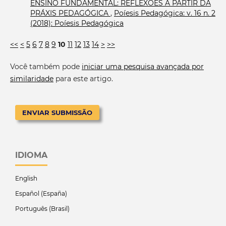
ENSINO FUNDAMENTAL: REFLEXÕES A PARTIR DA
PRÁXIS PEDAGÓGICA
,
Poíesis Pedagógica: v. 16 n. 2
(2018): Poíesis Pedagógica
<<
<
5
6
7
8
9
10
11
12
13
14
>
>>
Você também pode
iniciar uma pesquisa avançada por
similaridade
para este artigo.
ENVIAR SUBMISSÃO
IDIOMA
English
Español (España)
Português (Brasil)