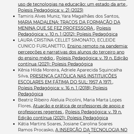
uso de tecnologias na educação: um estado da arte
,
Poíesis Pedagógica: v. 21 (2023)
Tamiris Alves Muniz, Yara Magalhães dos Santos,
MARIA MADALENA: TRAÇOS DA FORMAÇÃO DA
MENINA QUE SE FEZ PROFESSORA
,
Poíesis
Pedagógica: v. 10 n. 1 (2012): Poíesis Pedagógica
LAURA CRISTINA CELLET SIMONATO, ECLEIDE
CUNICO FURLANETTO,
Ensino remoto na pandemia:
percepções e narrativas dos alunos do terceiro ano
do ensino médio
,
Poíesis Pedagógica: v. 19 n. Edição
contínua (2021): Poíesis Pedagógica
Kênia Hilda Moreira, Adriele Aparecida Squincalha
Silva,
PRESENÇA CATÓLICA NAS INSTITUIÇÕES
ESCOLARES EM FÁTIMA DO SUL: 1957 A 1971
,
Poíesis Pedagógica: v. 16 n. 1 (2018): Poíesis
Pedagógica
Beatriz Ribeiro Aleluia Picolini, Maria Marta Lopes
Flores,
Atuação e prática de professores de apoio e
professores regentes
,
Poíesis Pedagógica: v. 19 n.
Edição contínua (2021): Poíesis Pedagógica
Kátia Martins Soares, Josiane Carolina Soares
Ramos Procasko,
A INSERÇÃO DA TECNOLOGIA NO