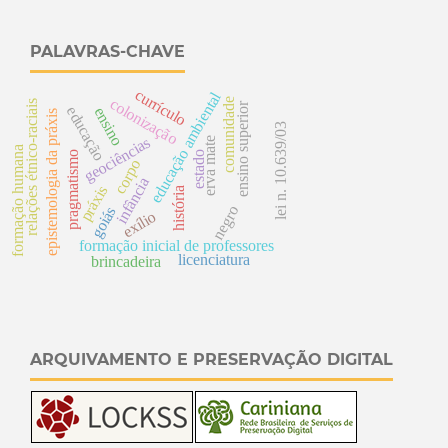
PALAVRAS-CHAVE
currículo
educação ambiental
colonização
comunidade
relações étnico-raciais
ensino superior
educação
ensino
epistemologia da práxis
lei n. 10.639/03
geociências
erva mate
formação humana
pragmatismo
estado
corpo
infância
práxis
história
negro
goiás
exílio
formação inicial de professores
licenciatura
brincadeira
ARQUIVAMENTO E PRESERVAÇÃO DIGITAL