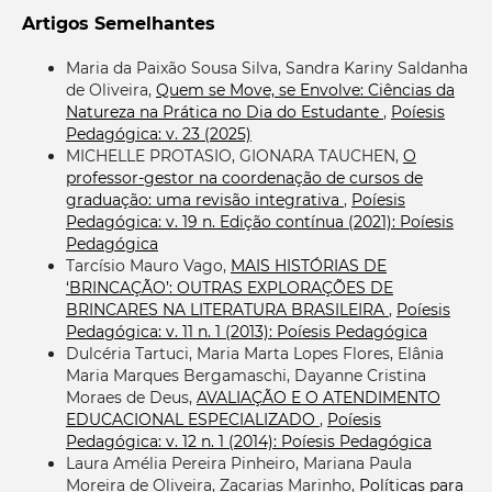
Artigos Semelhantes
Maria da Paixão Sousa Silva, Sandra Kariny Saldanha
de Oliveira,
Quem se Move, se Envolve: Ciências da
Natureza na Prática no Dia do Estudante
,
Poíesis
Pedagógica: v. 23 (2025)
MICHELLE PROTASIO, GIONARA TAUCHEN,
O
professor-gestor na coordenação de cursos de
graduação: uma revisão integrativa
,
Poíesis
Pedagógica: v. 19 n. Edição contínua (2021): Poíesis
Pedagógica
Tarcísio Mauro Vago,
MAIS HISTÓRIAS DE
‘BRINCAÇÃO’: OUTRAS EXPLORAÇÕES DE
BRINCARES NA LITERATURA BRASILEIRA
,
Poíesis
Pedagógica: v. 11 n. 1 (2013): Poíesis Pedagógica
Dulcéria Tartuci, Maria Marta Lopes Flores, Elânia
Maria Marques Bergamaschi, Dayanne Cristina
Moraes de Deus,
AVALIAÇÃO E O ATENDIMENTO
EDUCACIONAL ESPECIALIZADO
,
Poíesis
Pedagógica: v. 12 n. 1 (2014): Poíesis Pedagógica
Laura Amélia Pereira Pinheiro, Mariana Paula
Moreira de Oliveira, Zacarias Marinho,
Políticas para