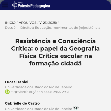
INÍCIO
/
ARQUIVOS
/
V. 23 (2025)
/
Dossiê — Direito à Educação: movimentos de (re)existência
Resistência e Consciência
Crítica: o papel da Geografia
Física Crítica escolar na
formação cidadã
Lucas Daniel
Universidade do Estado do Rio de Janeiro
https://orcid.org/0009-0008-5944-2993
Gabrielle de Castro
Universidade do Estado do Rio de Janeiro