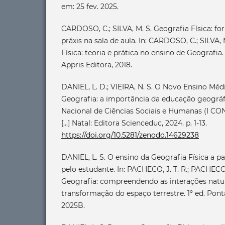
em: 25 fev. 2025.
CARDOSO, C.; SILVA, M. S. Geografia Física: f
práxis na sala de aula. In: CARDOSO, C.; SILVA, 
Física: teoria e prática no ensino de Geografia. 
Appris Editora, 2018.
DANIEL, L. D.; VIEIRA, N. S. O Novo Ensino Méd
Geografia: a importância da educação geográfi
Nacional de Ciências Sociais e Humanas (I CONC
[...] Natal: Editora Scienceduc, 2024. p. 1-13.
https://doi.org/10.5281/zenodo.14629238
DANIEL, L. S. O ensino da Geografia Física a par
pelo estudante. In: PACHECO, J. T. R.; PACHECO,
Geografia: compreendendo as interações natura
transformação do espaço terrestre. 1º ed. Pont
2025B.