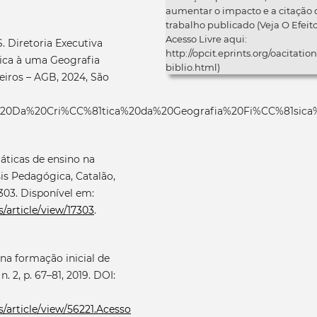
aumentar o impacto e a citação 
trabalho publicado (Veja O Efeit
Acesso Livre aqui:
iretoria Executiva
http://opcit.eprints.org/oacitation
sica à uma Geografia
biblio.html)
leiros – AGB, 2024, São
ESTO%20Da%20Cri%CC%81tica%20da%20Geografia%20Fi%CC%81
áticas de ensino na
sis Pedagógica, Catalão,
17303. Disponível em:
s/article/view/17303
.
 na formação inicial de
. 2, p. 67–81, 2019. DOI:
is/article/view/56221.Acesso