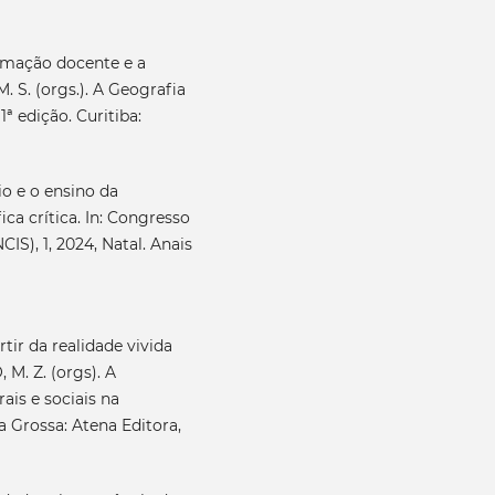
ormação docente e a
M. S. (orgs.). A Geografia
1ª edição. Curitiba:
io e o ensino da
ca crítica. In: Congresso
IS), 1, 2024, Natal. Anais
tir da realidade vivida
 M. Z. (orgs). A
is e sociais na
a Grossa: Atena Editora,