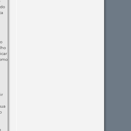
o
 do
ta
ão
lho
icar
como
ir
 sua
o
o