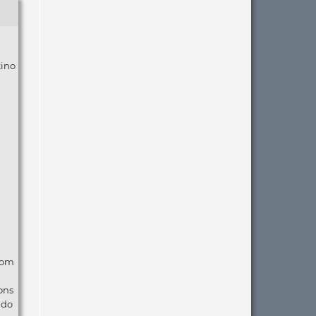
tino
com
ons
ndo