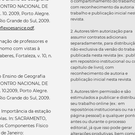
o compartilhamento do trabalh
 ENCONTRO NACIONAL DE
com reconhecimento da autoria
trabalho e publicação inicial nes
0. 2009, Porto Alegre.
revista.
Rio Grande do Sul, 2009.
eflexoesanice.pdf
.
2. Autores têm autorização para
assumir contratos adicionais
rmação de professores e
separadamente, para distribuiç
ônomo com vistas à
não-exclusiva da versão do traba
publicada nesta revista (ex.: publ
eres, Fortaleza, v. 10, n.
em repositório institucional ou 
capítulo de livro), com
reconhecimento de autoria e
 Ensino de Geografia
publicação inicial nesta revista.
 ENCONTRO NACIONAL DE
0.2009, Porto Alegre.
3. Autores têm permissão e são
estimulados a publicar e distribu
Rio Grande do Sul, 2009.
seu trabalho online (ex.: em
repositórios institucionais ou na
 A Importância da estação
página pessoal) a qualquer pont
olas. In: SACRAMENTO,
antes ou durante o processo
a dos Componentes Físico
editorial, já que isso pode gerar
 de Janeiro:
alterações produtivas, bem com