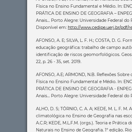
Física no Ensino Fundamental e Médio. In:
PRÁTICA DE ENSINO DE GEOGRAFIA – ENPEG. 1
Anais... Porto Alegre: Universidade Federal do 
Disponível em:
http://www.cedipe.uerj.br/pdf/r
AFONSO, A. E; SILVA, L. F. H.; COSTA, D. G. Fo
educação geográfica: trabalho de campo aut
identificação de riscos geomorfológicos. Geosab
22, p. 26 - 35, set. 2019.
AFONSO, A.E; ARMOND, N.B. Reflexões Sobre o
Física no Ensino Fundamental e Médio. In:
PRÁTICA DE ENSINO DE GEOGRAFIA - ENPEG. 1
Anais… Porto Alegre: Universidade Federal do 
ALHO, D. S; TÓRNIO, C. A. A; KEDE, M. L. F. M.
climatológica no Ensino de Geografia nas esc
A.C.R; KEDE, M.L.F.M. (orgs.). Teoria e Prátic
Naturais no Ensino de Geografia. 1° edição. Rio