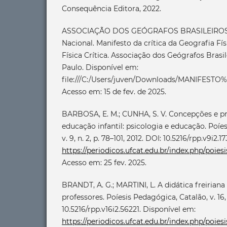
Consequência Editora, 2022.
ASSOCIAÇÃO DOS GEÓGRAFOS BRASILEIROS. D
Nacional. Manifesto da crítica da Geografia Fí
Física Crítica. Associação dos Geógrafos Brasi
Paulo. Disponível em:
file:///C:/Users/juven/Downloads/MANIF
Acesso em: 15 de fev. de 2025.
BARBOSA, E. M.; CUNHA, S. V. Concepções e pr
educação infantil: psicologia e educação. Poíe
v. 9, n. 2, p. 78–101, 2012. DOI: 10.5216/rpp.v9i2.
https://periodicos.ufcat.edu.br/index.php/poiesi
Acesso em: 25 fev. 2025.
BRANDT, A. G.; MARTINI, L. A didática freiriana
professores. Poíesis Pedagógica, Catalão, v. 16, n
10.5216/rpp.v16i2.56221. Disponível em:
https://periodicos.ufcat.edu.br/index.php/poies