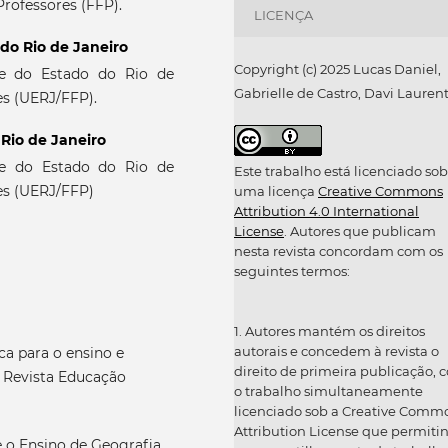
Professores (FFP).
LICENÇA
do Rio de Janeiro
Copyright (c) 2025 Lucas Daniel,
de do Estado do Rio de
Gabrielle de Castro, Davi Lauren
es (UERJ/FFP).
Rio de Janeiro
de do Estado do Rio de
Este trabalho está licenciado sob
es (UERJ/FFP)
uma licença
Creative Commons
Attribution 4.0 International
License
. Autores que publicam
nesta revista concordam com os
seguintes termos:
1. Autores mantém os direitos
autorais e concedem à revista o
ca para o ensino e
direito de primeira publicação, 
 Revista Educação
o trabalho simultaneamente
licenciado sob a Creative Comm
Attribution License que permiti
 o Ensino de Geografia