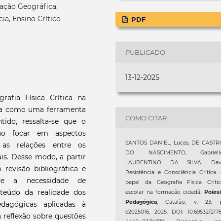
cação Geográfica,
ia, Ensino Crítico
PDF
PUBLICADO
13-12-2025
rafia Física Crítica na
cia como uma ferramenta
COMO CITAR
tido, ressalta-se que o
 ao focar em aspectos
SANTOS DANIEL, Lucas; DE CASTR
 as relações entre os
DO NASCIMENTO, Gabrielle
ais. Desse modo, a partir
LAURENTINO DA SILVA, Davi
revisão bibliográfica e
Resistência e Consciência Crítica:
nde a necessidade de
papel da Geografia Física Crític
teúdo da realidade dos
escolar na formação cidadã.
Poíes
Pedagógica
, Catalão, v. 23, p
edagógicas aplicadas à
e2025016, 2025. DOI: 10.69532/217
reflexão sobre questões