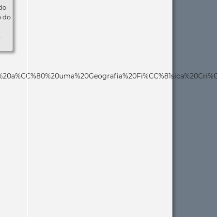
do
o do
-
sica%20a%CC%80%20uma%20Geografia%20Fi%CC%81sica%20Cri