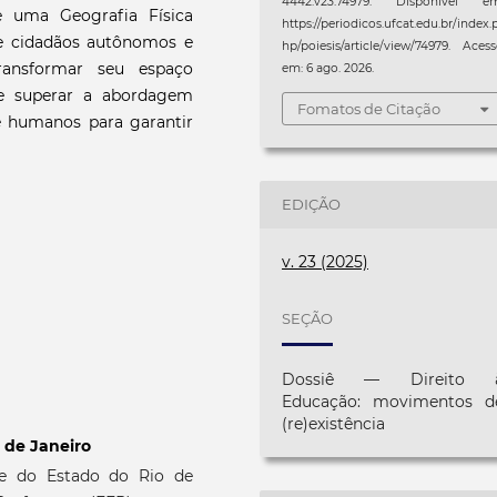
4442.v23.74979. Disponível em
ue uma Geografia Física
https://periodicos.ufcat.edu.br/index.
de cidadãos autônomos e
hp/poiesis/article/view/74979. Aces
ransformar seu espaço
em: 6 ago. 2026.
eve superar a abordagem
Fomatos de Citação
s e humanos para garantir
EDIÇÃO
v. 23 (2025)
SEÇÃO
Dossiê — Direito 
Educação: movimentos d
(re)existência
 de Janeiro
de do Estado do Rio de