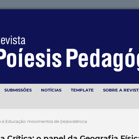
SUBMISSÕES
NOTÍCIAS
TEMPLATE
SOBRE A REVIS
o à Educação: movimentos de (re)existência
 Crítica: o papel da Geografia Físic