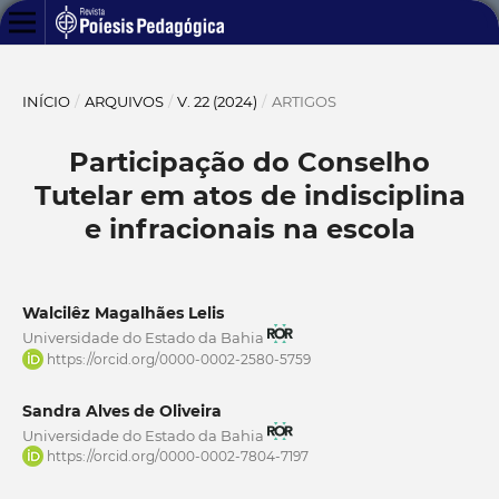
INÍCIO
/
ARQUIVOS
/
V. 22 (2024)
/
ARTIGOS
Participação do Conselho
Tutelar em atos de indisciplina
e infracionais na escola
Walcilêz Magalhães Lelis
Universidade do Estado da Bahia
https://orcid.org/0000-0002-2580-5759
Sandra Alves de Oliveira
Universidade do Estado da Bahia
https://orcid.org/0000-0002-7804-7197