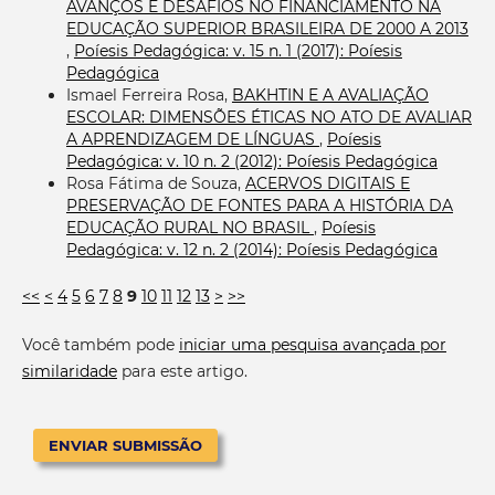
AVANÇOS E DESAFIOS NO FINANCIAMENTO NA
EDUCAÇÃO SUPERIOR BRASILEIRA DE 2000 A 2013
,
Poíesis Pedagógica: v. 15 n. 1 (2017): Poíesis
Pedagógica
Ismael Ferreira Rosa,
BAKHTIN E A AVALIAÇÃO
ESCOLAR: DIMENSÕES ÉTICAS NO ATO DE AVALIAR
A APRENDIZAGEM DE LÍNGUAS
,
Poíesis
Pedagógica: v. 10 n. 2 (2012): Poíesis Pedagógica
Rosa Fátima de Souza,
ACERVOS DIGITAIS E
PRESERVAÇÃO DE FONTES PARA A HISTÓRIA DA
EDUCAÇÃO RURAL NO BRASIL
,
Poíesis
Pedagógica: v. 12 n. 2 (2014): Poíesis Pedagógica
<<
<
4
5
6
7
8
9
10
11
12
13
>
>>
Você também pode
iniciar uma pesquisa avançada por
similaridade
para este artigo.
ENVIAR SUBMISSÃO