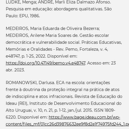
LÜDKE, Menga; ANDRÉ, Marli Eliza Dalmazo Afonso.
Pesquisa em educação: abordagens qualitativas. São
Paulo: EPU, 1986.
MEDEIROS, Maria Eduarda de Oliveira Bezerra;
MEDEIROS, Arilene Maria Soares de. Gestão escolar
democrática e vulnerabilidade social. Práticas Educativas,
Memórias e Oralidades - Rev. Pemo, Fortaleza, v. 4,
e48747, p. 1-25, 2022. Disponível em:
https://doi.org/10.47149/pemo.v4.e48747
. Acesso em: 23
abr. 2023.
ROMANOWSKI, Darlusa. ECA na escola: orientações
frente à doutrina da proteção integral na prática de atos
de indisciplina e atos infracionais. Revista de Educação do
Ideau (REI), Instituto de Desenvolvimento Educacional do
Alto Uruguai, v. 10, n. 21, p. 1-12, jan./jul. 2015. ISSN 1809-
6220. Disponível em:
https://www.bage.ideau.com.br/wp-
content/files_mf/01cc26d39876632ee9f8d2e1f74975fd244_1.p