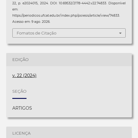
22, p. e2024015, 2024. DOI: 10.69532/2178-4442.v22.74833. Disponível
em:
https://periodicos.ufcat.edu.br/index.php/poiesis/article/view/74833.
Acesso em: 9 ago. 2026.
Fomatos de Citação
EDIÇÃO
v. 22 (2024)
SEÇÃO
ARTIGOS
LICENÇA