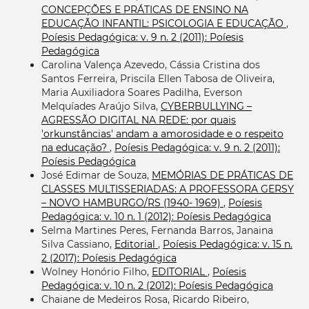
CONCEPÇÕES E PRÁTICAS DE ENSINO NA
EDUCAÇÃO INFANTIL: PSICOLOGIA E EDUCAÇÃO
,
Poíesis Pedagógica: v. 9 n. 2 (2011): Poíesis
Pedagógica
Carolina Valença Azevedo, Cássia Cristina dos
Santos Ferreira, Priscila Ellen Tabosa de Oliveira,
Maria Auxiliadora Soares Padilha, Everson
Melquíades Araújo Silva,
CYBERBULLYING –
AGRESSÃO DIGITAL NA REDE: por quais
'orkunstâncias' andam a amorosidade e o respeito
na educação?
,
Poíesis Pedagógica: v. 9 n. 2 (2011):
Poíesis Pedagógica
José Edimar de Souza,
MEMÓRIAS DE PRÁTICAS DE
CLASSES MULTISSERIADAS: A PROFESSORA GERSY
– NOVO HAMBURGO/RS (1940- 1969)
,
Poíesis
Pedagógica: v. 10 n. 1 (2012): Poíesis Pedagógica
Selma Martines Peres, Fernanda Barros, Janaina
Silva Cassiano,
Editorial
,
Poíesis Pedagógica: v. 15 n.
2 (2017): Poíesis Pedagógica
Wolney Honório Filho,
EDITORIAL
,
Poíesis
Pedagógica: v. 10 n. 2 (2012): Poíesis Pedagógica
Chaiane de Medeiros Rosa, Ricardo Ribeiro,