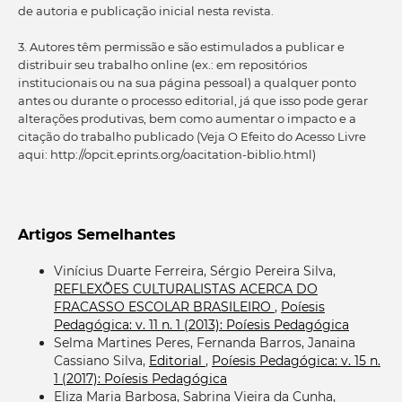
de autoria e publicação inicial nesta revista.
3. Autores têm permissão e são estimulados a publicar e
distribuir seu trabalho online (ex.: em repositórios
institucionais ou na sua página pessoal) a qualquer ponto
antes ou durante o processo editorial, já que isso pode gerar
alterações produtivas, bem como aumentar o impacto e a
citação do trabalho publicado (Veja O Efeito do Acesso Livre
aqui: http://opcit.eprints.org/oacitation-biblio.html)
Artigos Semelhantes
Vinícius Duarte Ferreira, Sérgio Pereira Silva,
REFLEXÕES CULTURALISTAS ACERCA DO
FRACASSO ESCOLAR BRASILEIRO
,
Poíesis
Pedagógica: v. 11 n. 1 (2013): Poíesis Pedagógica
Selma Martines Peres, Fernanda Barros, Janaina
Cassiano Silva,
Editorial
,
Poíesis Pedagógica: v. 15 n.
1 (2017): Poíesis Pedagógica
Eliza Maria Barbosa, Sabrina Vieira da Cunha,