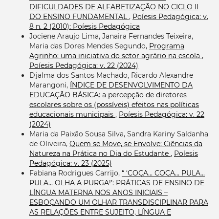
DIFICULDADES DE ALFABETIZAÇÃO NO CICLO II
DO ENSINO FUNDAMENTAL
,
Poíesis Pedagógica: v.
8 n. 2 (2010): Poíesis Pedagógica
Jociene Araujo Lima, Janaira Fernandes Teixeira,
Maria das Dores Mendes Segundo,
Programa
Agrinho: uma iniciativa do setor agrário na escola
,
Poíesis Pedagógica: v. 22 (2024)
Djalma dos Santos Machado, Ricardo Alexandre
Marangoni,
ÍNDICE DE DESENVOLVIMENTO DA
EDUCAÇÃO BÁSICA: a percepção de diretores
escolares sobre os (possíveis) efeitos nas políticas
educacionais municipais
,
Poíesis Pedagógica: v. 22
(2024)
Maria da Paixão Sousa Silva, Sandra Kariny Saldanha
de Oliveira,
Quem se Move, se Envolve: Ciências da
Natureza na Prática no Dia do Estudante
,
Poíesis
Pedagógica: v. 23 (2025)
Fabiana Rodrigues Carrijo,
“ ‘COÇA... COÇA... PULA...
PULA... OLHA A PURGA!’: PRÁTICAS DE ENSINO DE
LÍNGUA MATERNA NOS ANOS INICIAIS –
ESBOÇANDO UM OLHAR TRANSDISCIPLINAR PARA
AS RELAÇÕES ENTRE SUJEITO, LÍNGUA E