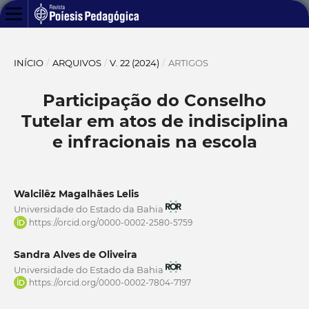
INÍCIO
/
ARQUIVOS
/
V. 22 (2024)
/
ARTIGOS
Participação do Conselho
Tutelar em atos de indisciplina
e infracionais na escola
Walcilêz Magalhães Lelis
Universidade do Estado da Bahia
https://orcid.org/0000-0002-2580-5759
Sandra Alves de Oliveira
Universidade do Estado da Bahia
https://orcid.org/0000-0002-7804-7197