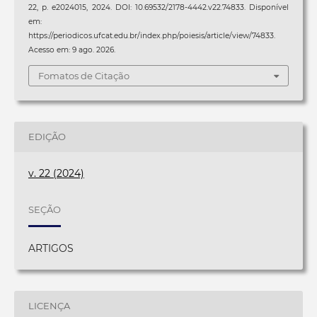
22, p. e2024015, 2024. DOI: 10.69532/2178-4442.v22.74833. Disponível
em:
https://periodicos.ufcat.edu.br/index.php/poiesis/article/view/74833.
Acesso em: 9 ago. 2026.
Fomatos de Citação
EDIÇÃO
v. 22 (2024)
SEÇÃO
ARTIGOS
LICENÇA