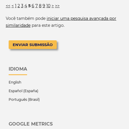
<<
<
1
2
3
4
5
6
7
8
9
10
>
>>
Você também pode
iniciar uma pesquisa avançada por
similaridade
para este artigo.
ENVIAR SUBMISSÃO
IDIOMA
English
Español (España)
Português (Brasil)
GOOGLE METRICS