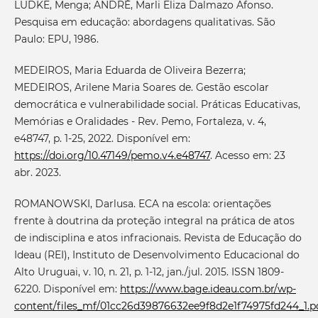
LÜDKE, Menga; ANDRÉ, Marli Eliza Dalmazo Afonso.
Pesquisa em educação: abordagens qualitativas. São
Paulo: EPU, 1986.
MEDEIROS, Maria Eduarda de Oliveira Bezerra;
MEDEIROS, Arilene Maria Soares de. Gestão escolar
democrática e vulnerabilidade social. Práticas Educativas,
Memórias e Oralidades - Rev. Pemo, Fortaleza, v. 4,
e48747, p. 1-25, 2022. Disponível em:
https://doi.org/10.47149/pemo.v4.e48747
. Acesso em: 23
abr. 2023.
ROMANOWSKI, Darlusa. ECA na escola: orientações
frente à doutrina da proteção integral na prática de atos
de indisciplina e atos infracionais. Revista de Educação do
Ideau (REI), Instituto de Desenvolvimento Educacional do
Alto Uruguai, v. 10, n. 21, p. 1-12, jan./jul. 2015. ISSN 1809-
6220. Disponível em:
https://www.bage.ideau.com.br/wp-
content/files_mf/01cc26d39876632ee9f8d2e1f74975fd244_1.p