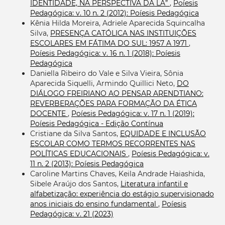
IDENTIDADE, NA PERSPECTIVA DA LA”
,
Poíesis
Pedagógica: v. 10 n. 2 (2012): Poíesis Pedagógica
Kênia Hilda Moreira, Adriele Aparecida Squincalha
Silva,
PRESENÇA CATÓLICA NAS INSTITUIÇÕES
ESCOLARES EM FÁTIMA DO SUL: 1957 A 1971
,
Poíesis Pedagógica: v. 16 n. 1 (2018): Poíesis
Pedagógica
Daniella Ribeiro do Vale e Silva Vieira, Sônia
Aparecida Siquelli, Armindo Quillici Neto,
DO
DIÁLOGO FREIRIANO AO PENSAR ARENDTIANO:
REVERBERAÇÕES PARA FORMAÇÃO DA ÉTICA
DOCENTE
,
Poíesis Pedagógica: v. 17 n. 1 (2019):
Poíesis Pedagógica - Edição Contínua
Cristiane da Silva Santos,
EQUIDADE E INCLUSÃO
ESCOLAR COMO TERMOS RECORRENTES NAS
POLÍTICAS EDUCACIONAIS
,
Poíesis Pedagógica: v.
11 n. 2 (2013): Poíesis Pedagógica
Caroline Martins Chaves, Keila Andrade Haiashida,
Sibele Araújo dos Santos,
Literatura infantil e
alfabetização: experiência do estágio supervisionado
anos iniciais do ensino fundamental
,
Poíesis
Pedagógica: v. 21 (2023)