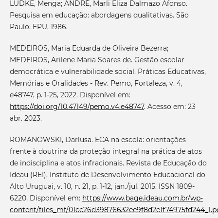
LÜDKE, Menga; ANDRÉ, Marli Eliza Dalmazo Afonso.
Pesquisa em educação: abordagens qualitativas. São
Paulo: EPU, 1986.
MEDEIROS, Maria Eduarda de Oliveira Bezerra;
MEDEIROS, Arilene Maria Soares de. Gestão escolar
democrática e vulnerabilidade social. Práticas Educativas,
Memórias e Oralidades - Rev. Pemo, Fortaleza, v. 4,
e48747, p. 1-25, 2022. Disponível em:
https://doi.org/10.47149/pemo.v4.e48747
. Acesso em: 23
abr. 2023.
ROMANOWSKI, Darlusa. ECA na escola: orientações
frente à doutrina da proteção integral na prática de atos
de indisciplina e atos infracionais. Revista de Educação do
Ideau (REI), Instituto de Desenvolvimento Educacional do
Alto Uruguai, v. 10, n. 21, p. 1-12, jan./jul. 2015. ISSN 1809-
6220. Disponível em:
https://www.bage.ideau.com.br/wp-
content/files_mf/01cc26d39876632ee9f8d2e1f74975fd244_1.p