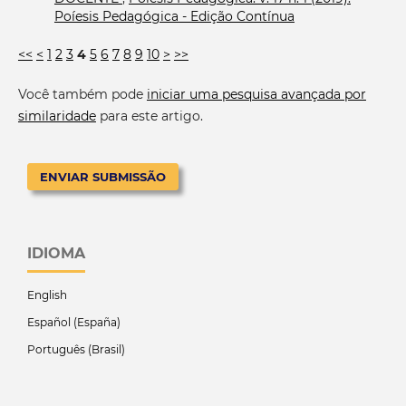
Poíesis Pedagógica - Edição Contínua
<<
<
1
2
3
4
5
6
7
8
9
10
>
>>
Você também pode
iniciar uma pesquisa avançada por
similaridade
para este artigo.
ENVIAR SUBMISSÃO
IDIOMA
English
Español (España)
Português (Brasil)