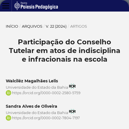
INÍCIO
/
ARQUIVOS
/
V. 22 (2024)
/
ARTIGOS
Participação do Conselho
Tutelar em atos de indisciplina
e infracionais na escola
Walcilêz Magalhães Lelis
Universidade do Estado da Bahia
https://orcid.org/0000-0002-2580-5759
Sandra Alves de Oliveira
Universidade do Estado da Bahia
https://orcid.org/0000-0002-7804-7197