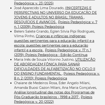
Pedagógica: v. 23 (2025)
José Aparecido Lima Dourado,
(IN)CERTEZAS E
PERSPECTIVAS NO UNIVERSO DA EDUCAÇÃO DE
JOVENS E ADULTOS NO BRASIL: TRAMAS ,
RESQUÍCIOS E AVANÇOS
,
Poíesis Pedagógica: v. 7
n. 1 (2009): Poíesis Pedagógica
Beleni Salete Grando, Eglen Silvia Pipi Rodrigues,
Vilma Pinho,
Crianças e infâncias indígenas:
questões pertinentes para a educação infantil e a
escola: questões pertinentes para a educação
infantil e a escola
,
Poíesis Pedagógica: v. 17 n. 1
(2019): Poíesis Pedagógica - Edição Contínua
Maria Inês de Souza Vitorino Justino,
UTILIZAÇÃO
DE ABORDAGEM FÔNICA PARA SANAR
DIFICULDADES DE ALFABETIZAÇÃO NO CICLO II
DO ENSINO FUNDAMENTAL
,
Poíesis Pedagógica: v.
8 n. 2 (2010): Poíesis Pedagógica
Chaiane de Medeiros Rosa, Eder Angelo Milani,
Amanda Buosi Gazon Milani, Ana Maria Gonçalves,
Análise longitudinal das notas dos Programas de
Pós-Graduação brasileiros - 1998 a 2017
,
Poíesis
Pedagógica: v. 20 (2022)