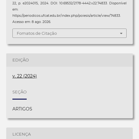
22, p. e2024015, 2024. DOI: 10.69532/2178-4442.v22.74833. Disponível
em:
https://periodicos.ufcat.edu.br/index.php/poiesis/article/view/74833.
Acesso em: 8 ago. 2026.
Fomatos de Citação
EDIÇÃO
v. 22 (2024)
SEÇÃO
ARTIGOS
LICENÇA