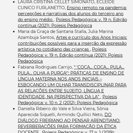
LAURA CRISTINA CELLET SIMONATO, ECLEIDE
CUNICO FURLANETTO,
Ensino remoto na pandemia:
percepções e narrativas dos alunos do terceiro ano
do ensino médio
,
Poíesis Pedagógica: v. 19 n. Edição
contínua (2021): Poíesis Pedagógica
Maria da Graça de Santana Stalla, Julia Marina
Azambuja Santos,
Artes e currículo dos Anos Iniciais:
contribuições possíveis para a inserção da expressão
artística no cotidiano das crianças
,
Poíesis
Pedagógica: v. 19 n. Edição contínua (2021): Poíesis
Pedagógica
Fabiana Rodrigues Carrijo,
“ ‘COÇA... COÇA... PULA...
PULA... OLHA A PURGA!’: PRÁTICAS DE ENSINO DE
LÍNGUA MATERNA NOS ANOS INICIAIS –
ESBOÇANDO UM OLHAR TRANSDISCIPLINAR PARA
AS RELAÇÕES ENTRE SUJEITO, LÍNGUA E
IDENTIDADE, NA PERSPECTIVA DA LA”
,
Poíesis
Pedagógica: v. 10 n. 2 (2012): Poíesis Pedagógica
Daniella Ribeiro do Vale e Silva Vieira, Sônia
Aparecida Siquelli, Armindo Quillici Neto,
DO
DIÁLOGO FREIRIANO AO PENSAR ARENDTIANO:
REVERBERAÇÕES PARA FORMAÇÃO DA ÉTICA
DOCENTE
,
Poíesis Pedagógica: v. 17 n. 1 (2019):