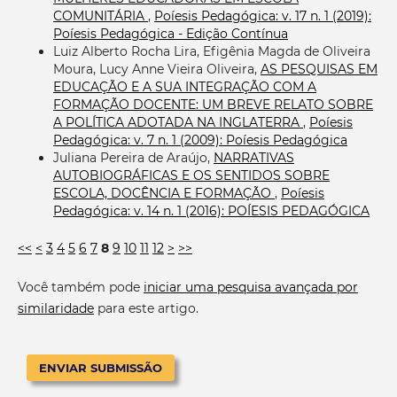
COMUNITÁRIA
,
Poíesis Pedagógica: v. 17 n. 1 (2019):
Poíesis Pedagógica - Edição Contínua
Luiz Alberto Rocha Lira, Efigênia Magda de Oliveira
Moura, Lucy Anne Vieira Oliveira,
AS PESQUISAS EM
EDUCAÇÃO E A SUA INTEGRAÇÃO COM A
FORMAÇÃO DOCENTE: UM BREVE RELATO SOBRE
A POLÍTICA ADOTADA NA INGLATERRA
,
Poíesis
Pedagógica: v. 7 n. 1 (2009): Poíesis Pedagógica
Juliana Pereira de Araújo,
NARRATIVAS
AUTOBIOGRÁFICAS E OS SENTIDOS SOBRE
ESCOLA, DOCÊNCIA E FORMAÇÃO
,
Poíesis
Pedagógica: v. 14 n. 1 (2016): POÍESIS PEDAGÓGICA
<<
<
3
4
5
6
7
8
9
10
11
12
>
>>
Você também pode
iniciar uma pesquisa avançada por
similaridade
para este artigo.
ENVIAR SUBMISSÃO