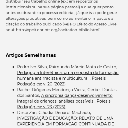
distribuir seu trabalho online (ex.: em repositórios
institucionais ou na sua página pessoal) a qualquer ponto
antes ou durante o processo editorial, já que isso pode gerar
alterações produtivas, bem como aumentar o impacto e a
citação do trabalho publicado (Veja O Efeito do Acesso Livre
aqui: http://opcit.eprints.org/oacitation-biblio.html)
Artigos Semelhantes
Pedro Ivo Silva, Raimundo Márcio Mota de Castro,
Pedagogia Interétnica: uma proposta de formação
humana antirracista e multicultural
,
Poíesis
Pedagógica: v. 20 (2022)
Rachel Diógenes Mendonça Vieira, Gerbet Dantas
dos Santos,
A sincronia dança-desenvolvimento
integral de crianças: análises possíveis
,
Poíesis
Pedagógica: v. 23 (2025)
Dirce Zan, Cláudia Denardi Machado,
INVESTIGAÇÃO E EDUCAÇÃO: RELATO DE UMA
EXPERIÊNCIA EM FORMAÇÃO CONTINUADA DE