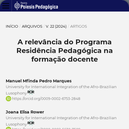
INÍCIO
/
ARQUIVOS
/
V. 22 (2024)
/
ARTIGOS
A relevância do Programa
Residência Pedagógica na
formação docente
Manuel Mfinda Pedro Marques
University for International Integration of the Afro-Brazilian
Lusophony
https://orcid.org/0009-0002-6753-2848
Joana Elisa Rower
University for International Integration of the Afro-Brazilian
Lusophony