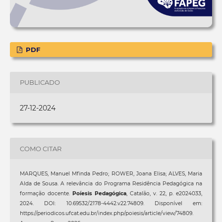
PDF
PUBLICADO
27-12-2024
COMO CITAR
MARQUES, Manuel Mfinda Pedro; ROWER, Joana Elisa; ALVES, Maria
Alda de Sousa. A relevância do Programa Residência Pedagógica na
formação docente.
Poíesis Pedagógica
, Catalão, v. 22, p. e2024033,
2024. DOI: 10.69532/2178-4442.v22.74809. Disponível em:
https://periodicos.ufcat.edu.br/index.php/poiesis/article/view/74809.