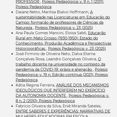
PROFESSOR
,
Poíesis Pedagógica: v. 9 n. 1 (2011):
Poíesis Pedagógica
Daiane Netto, Marilisa Bialvo Hoffmann,
A
sustentabilidade nas Licenciaturas em Educação do
Campo: formação de professores de Ciências da
Natureza
,
Poíesis Pedagógica: v. 23 (2025)
Ana Paula Gomes Mancini, Eloisa Sabô,
Educação
Rural em Mato Grosso (1930-1950): Estado do
Conhecimento, Produção Acadêmica e Perspectivas
Historiográficas
,
Poíesis Pedagógica: v. 23 (2025)
José Firmino de Oliveira Neto, Dalva Eterna
Gonçalves Rosa, Leandro Gonçalves Oliveira,
O
trabalho docente na universidade no contexto da
pandemia da COVID-19: práxis e alienação
,
Poíesis
Pedagógica: v. 19 n. Edição contínua (2021): Poíesis
Pedagógica
Kátia Regina Ferreira,
ANÁLISE DOS MECANISMOS
IDEOLÓGICOS QUE INTERFEREM NO EXERCÍCIO
DA AUTONOMIA DOCENTE
,
Poíesis Pedagógica: v.
8 n. 2 (2010): Poíesis Pedagógica
Fabricio Oliveira da Silva, Eniê Miranda Sateles,
ENTRE SABERES E EXPERIÊNCIAS: NARRATIVAS DE
MULHERES EDUCADORAS EM ESCOLA