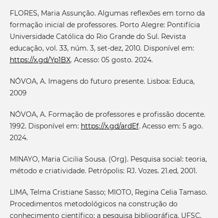
FLORES, Maria Assunção. Algumas reflexões em torno da
formação inicial de professores. Porto Alegre: Pontifícia
Universidade Católica do Rio Grande do Sul. Revista
educação, vol. 33, núm. 3, set-dez, 2010. Disponível em:
https://x.gd/Yp1BX
. Acesso: 05 gosto. 2024.
NÓVOA, A. Imagens do futuro presente. Lisboa: Educa,
2009
NÓVOA, A. Formação de professores e profissão docente.
1992. Disponível em:
https://x.gd/ardEf
. Acesso em: 5 ago.
2024.
MINAYO, Maria Cicilia Sousa. (Org). Pesquisa social: teoria,
método e criatividade. Petrópolis: RJ. Vozes. 21.ed, 2001.
LIMA, Telma Cristiane Sasso; MIOTO, Regina Celia Tamaso.
Procedimentos metodológicos na construção do
conhecimento científico: a pesquisa bibliográfica. UFSC,