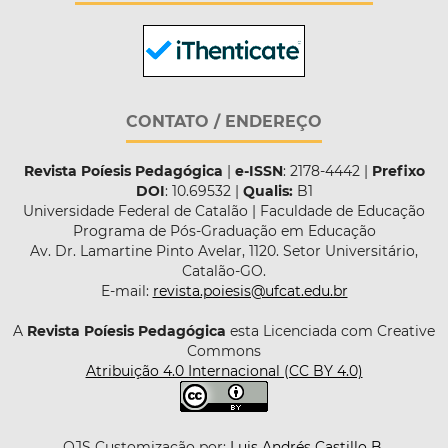
CONTATO / ENDEREÇO
Revista Poíesis Pedagógica
|
e-ISSN
: 2178-4442 |
Prefixo
DOI
: 10.69532 |
Qualis:
B1
Universidade Federal de Catalão | Faculdade de Educação
Programa de Pós-Graduação em Educação
Av. Dr. Lamartine Pinto Avelar, 1120. Setor Universitário,
Catalão-GO.
E-mail:
revista.poiesis@ufcat.edu.br
A
Revista Poíesis Pedagógica
esta Licenciada com Creative
Commons
Atribuição 4.0 Internacional (CC BY 4.0)
OJS Customização por:
Luis Andrés Castillo B.