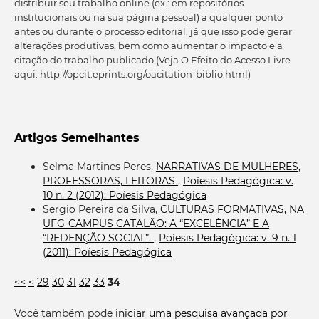
distribuir seu trabalho online (ex.: em repositórios
institucionais ou na sua página pessoal) a qualquer ponto
antes ou durante o processo editorial, já que isso pode gerar
alterações produtivas, bem como aumentar o impacto e a
citação do trabalho publicado (Veja O Efeito do Acesso Livre
aqui: http://opcit.eprints.org/oacitation-biblio.html)
Artigos Semelhantes
Selma Martines Peres,
NARRATIVAS DE MULHERES,
PROFESSORAS, LEITORAS
,
Poíesis Pedagógica: v.
10 n. 2 (2012): Poíesis Pedagógica
Sergio Pereira da Silva,
CULTURAS FORMATIVAS, NA
UFG-CAMPUS CATALÃO: A “EXCELÊNCIA” E A
“REDENÇÃO SOCIAL”.
,
Poíesis Pedagógica: v. 9 n. 1
(2011): Poíesis Pedagógica
<<
<
29
30
31
32
33
34
Você também pode
iniciar uma pesquisa avançada por