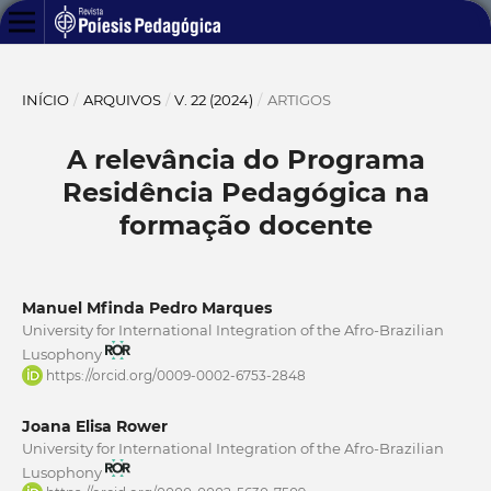
INÍCIO
/
ARQUIVOS
/
V. 22 (2024)
/
ARTIGOS
A relevância do Programa
Residência Pedagógica na
formação docente
Manuel Mfinda Pedro Marques
University for International Integration of the Afro-Brazilian
Lusophony
https://orcid.org/0009-0002-6753-2848
Joana Elisa Rower
University for International Integration of the Afro-Brazilian
Lusophony