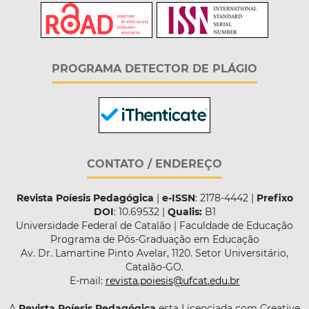
PROGRAMA DETECTOR DE PLÁGIO
CONTATO / ENDEREÇO
Revista Poíesis Pedagógica
|
e-ISSN
: 2178-4442 |
Prefixo
DOI
: 10.69532 |
Qualis:
B1
Universidade Federal de Catalão | Faculdade de Educação
Programa de Pós-Graduação em Educação
Av. Dr. Lamartine Pinto Avelar, 1120. Setor Universitário,
Catalão-GO.
E-mail:
revista.poiesis@ufcat.edu.br
A
Revista Poíesis Pedagógica
esta Licenciada com Creative