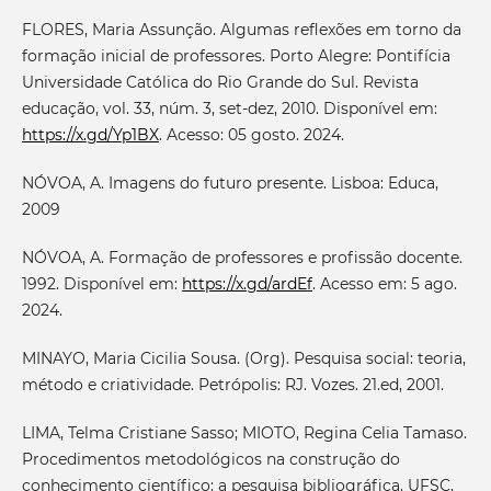
FLORES, Maria Assunção. Algumas reflexões em torno da
formação inicial de professores. Porto Alegre: Pontifícia
Universidade Católica do Rio Grande do Sul. Revista
educação, vol. 33, núm. 3, set-dez, 2010. Disponível em:
https://x.gd/Yp1BX
. Acesso: 05 gosto. 2024.
NÓVOA, A. Imagens do futuro presente. Lisboa: Educa,
2009
NÓVOA, A. Formação de professores e profissão docente.
1992. Disponível em:
https://x.gd/ardEf
. Acesso em: 5 ago.
2024.
MINAYO, Maria Cicilia Sousa. (Org). Pesquisa social: teoria,
método e criatividade. Petrópolis: RJ. Vozes. 21.ed, 2001.
LIMA, Telma Cristiane Sasso; MIOTO, Regina Celia Tamaso.
Procedimentos metodológicos na construção do
conhecimento científico: a pesquisa bibliográfica. UFSC,