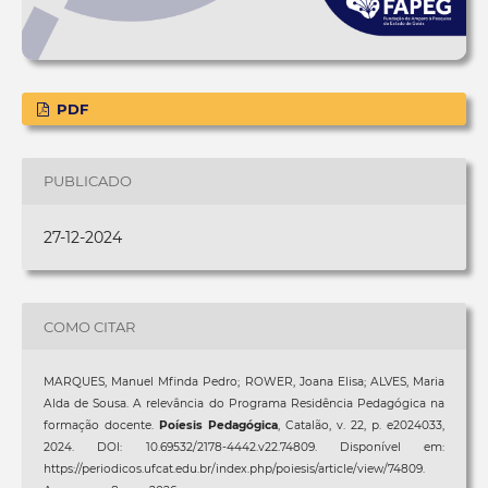
PDF
PUBLICADO
27-12-2024
COMO CITAR
MARQUES, Manuel Mfinda Pedro; ROWER, Joana Elisa; ALVES, Maria
Alda de Sousa. A relevância do Programa Residência Pedagógica na
formação docente.
Poíesis Pedagógica
, Catalão, v. 22, p. e2024033,
2024. DOI: 10.69532/2178-4442.v22.74809. Disponível em:
https://periodicos.ufcat.edu.br/index.php/poiesis/article/view/74809.