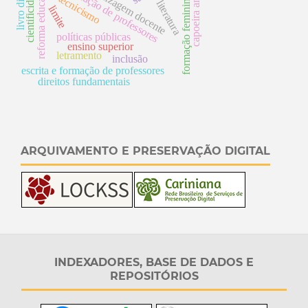
reforma educacional
livro didático
aprendizagem docente
capoeira angola
cientificidade
tecnicismo
formação feminina
literatura
limite
d
p
s
políticas públicas
ensino superior
letramento
inclusão
escrita e formação de professores
direitos fundamentais
ARQUIVAMENTO E PRESERVAÇÃO DIGITAL
INDEXADORES, BASE DE DADOS E
REPOSITÓRIOS