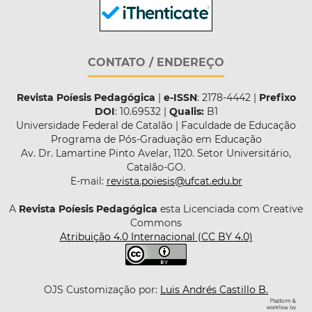
CONTATO / ENDEREÇO
Revista Poíesis Pedagógica
|
e-ISSN
: 2178-4442 |
Prefixo
DOI
: 10.69532 |
Qualis:
B1
Universidade Federal de Catalão | Faculdade de Educação
Programa de Pós-Graduação em Educação
Av. Dr. Lamartine Pinto Avelar, 1120. Setor Universitário,
Catalão-GO.
E-mail:
revista.poiesis@ufcat.edu.br
A
Revista Poíesis Pedagógica
esta Licenciada com Creative
Commons
Atribuição 4.0 Internacional (CC BY 4.0)
OJS Customização por:
Luis Andrés Castillo B.