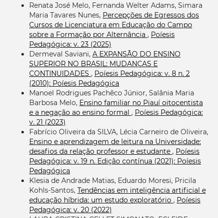
Renata José Melo, Fernanda Welter Adams, Simara
Maria Tavares Nunes,
Percepções de Egressos dos
Cursos de Licenciatura em Educação do Campo
sobre a Formação por Alternância
,
Poíesis
Pedagógica: v. 23 (2025)
Dermeval Saviani,
A EXPANSÃO DO ENSINO
SUPERIOR NO BRASIL: MUDANÇAS E
CONTINUIDADES
,
Poíesis Pedagógica: v. 8 n. 2
(2010): Poíesis Pedagógica
Manoel Rodrigues Pachêco Júnior, Salânia Maria
Barbosa Melo,
Ensino familiar no Piauí oitocentista
e a negação ao ensino formal
,
Poíesis Pedagógica:
v. 21 (2023)
Fabrício Oliveira da SILVA, Lécia Carneiro de Oliveira,
Ensino e aprendizagem de leitura na Universidade:
desafios da relação professor e estudante
,
Poíesis
Pedagógica: v. 19 n. Edição contínua (2021): Poíesis
Pedagógica
Klesia de Andrade Matias, Eduardo Moresi, Pricila
Kohls-Santos,
Tendências em inteligência artificial e
educação híbrida: um estudo exploratório
,
Poíesis
Pedagógica: v. 20 (2022)