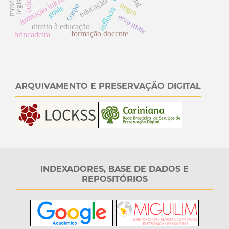
educação
negro
corpo
goiás
infância
erva mate
direito à educação
formação docente
brincadeira
ARQUIVAMENTO E PRESERVAÇÃO DIGITAL
INDEXADORES, BASE DE DADOS E
REPOSITÓRIOS