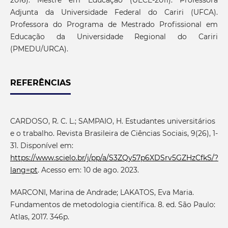
2016). Mestre em Educação (UECE-2011). Professora
Adjunta da Universidade Federal do Cariri (UFCA).
Professora do Programa de Mestrado Profissional em
Educação da Universidade Regional do Cariri
(PMEDU/URCA).
REFERÊNCIAS
CARDOSO, R. C. L.; SAMPAIO, H. Estudantes universitários
e o trabalho. Revista Brasileira de Ciências Sociais, 9(26), 1-
31. Disponível em:
https://www.scielo.br/j/pp/a/S3ZQy57p6XDSrv5GZHzCfkS/?
lang=pt
. Acesso em: 10 de ago. 2023.
MARCONI, Marina de Andrade; LAKATOS, Eva Maria.
Fundamentos de metodologia científica. 8. ed. São Paulo:
Atlas, 2017. 346p.