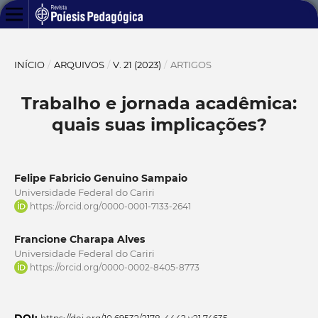
INÍCIO
/
ARQUIVOS
/
V. 21 (2023)
/
ARTIGOS
Trabalho e jornada acadêmica:
quais suas implicações?
Felipe Fabricio Genuino Sampaio
Universidade Federal do Cariri
https://orcid.org/0000-0001-7133-2641
Francione Charapa Alves
Universidade Federal do Cariri
https://orcid.org/0000-0002-8405-8773