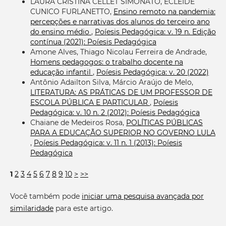
LAURA CRISTINA CELLET SIMONATO, ECLEIDE
CUNICO FURLANETTO,
Ensino remoto na pandemia:
percepções e narrativas dos alunos do terceiro ano
do ensino médio
,
Poíesis Pedagógica: v. 19 n. Edição
contínua (2021): Poíesis Pedagógica
Amone Alves, Thiago Nicolau Ferreira de Andrade,
Homens pedagogos: o trabalho docente na
educação infantil
,
Poíesis Pedagógica: v. 20 (2022)
Antônio Adailton Silva, Márcio Araújo de Melo,
LITERATURA: AS PRÁTICAS DE UM PROFESSOR DE
ESCOLA PÚBLICA E PARTICULAR
,
Poíesis
Pedagógica: v. 10 n. 2 (2012): Poíesis Pedagógica
Chaiane de Medeiros Rosa,
POLÍTICAS PÚBLICAS
PARA A EDUCAÇÃO SUPERIOR NO GOVERNO LULA
,
Poíesis Pedagógica: v. 11 n. 1 (2013): Poíesis
Pedagógica
1
2
3
4
5
6
7
8
9
10
>
>>
Você também pode
iniciar uma pesquisa avançada por
similaridade
para este artigo.