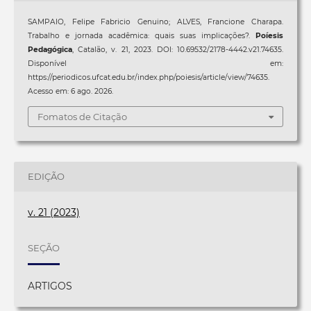
SAMPAIO, Felipe Fabricio Genuino; ALVES, Francione Charapa.
Trabalho e jornada acadêmica: quais suas implicações?.
Poíesis
Pedagógica
, Catalão, v. 21, 2023. DOI: 10.69532/2178-4442.v21.74635.
Disponível em:
https://periodicos.ufcat.edu.br/index.php/poiesis/article/view/74635.
Acesso em: 6 ago. 2026.
Fomatos de Citação
EDIÇÃO
v. 21 (2023)
SEÇÃO
ARTIGOS