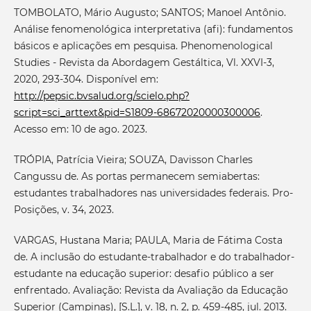
TOMBOLATO, Mário Augusto; SANTOS; Manoel Antônio.
Análise fenomenológica interpretativa (afi): fundamentos
básicos e aplicações em pesquisa. Phenomenological
Studies - Revista da Abordagem Gestáltica, Vl. XXVI-3,
2020, 293-304. Disponível em:
http://pepsic.bvsalud.org/scielo.php?
script=sci_arttext&pid=S1809-68672020000300006
.
Acesso em: 10 de ago. 2023.
TRÓPIA, Patrícia Vieira; SOUZA, Davisson Charles
Cangussu de. As portas permanecem semiabertas:
estudantes trabalhadores nas universidades federais. Pro-
Posições, v. 34, 2023.
VARGAS, Hustana Maria; PAULA, Maria de Fátima Costa
de. A inclusão do estudante-trabalhador e do trabalhador-
estudante na educação superior: desafio público a ser
enfrentado. Avaliação: Revista da Avaliação da Educação
Superior (Campinas), [S.L.], v. 18, n. 2, p. 459-485, jul. 2013.