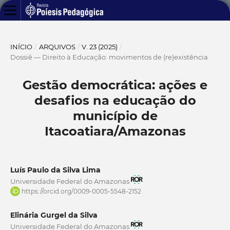
INÍCIO
/
ARQUIVOS
/
V. 23 (2025)
/
Dossiê — Direito à Educação: movimentos de (re)existência
Gestão democrática: ações e
desafios na educação do
município de
Itacoatiara/Amazonas
Luís Paulo da Silva Lima
Universidade Federal do Amazonas
https://orcid.org/0009-0005-5548-2152
Elinária Gurgel da Silva
Universidade Federal do Amazonas