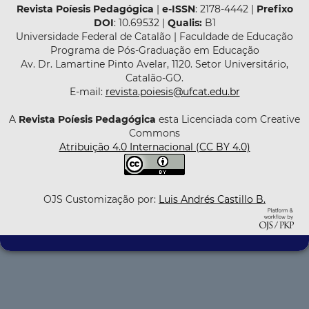
Revista Poíesis Pedagógica
|
e-ISSN
: 2178-4442 |
Prefixo
DOI
: 10.69532 |
Qualis:
B1
Universidade Federal de Catalão | Faculdade de Educação
Programa de Pós-Graduação em Educação
Av. Dr. Lamartine Pinto Avelar, 1120. Setor Universitário,
Catalão-GO.
E-mail:
revista.poiesis@ufcat.edu.br
A
Revista Poíesis Pedagógica
esta Licenciada com Creative
Commons
Atribuição 4.0 Internacional (CC BY 4.0)
OJS Customização por:
Luis Andrés Castillo B.