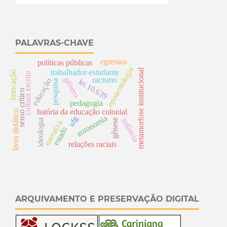
PALAVRAS-CHAVE
egressos
políticas públicas
epistemologia
metamorfose institucional
trabalhador-estudante
brincação
cultura escrita
racismo
gênero
educação
lei 10.639
pesquisa
senso crítico
pedagogia
hstória da educação colonial
livro didático
autonomia
ufg
infância
gênese
ideologia
narrativa
estado
relações raciais
ARQUIVAMENTO E PRESERVAÇÃO DIGITAL