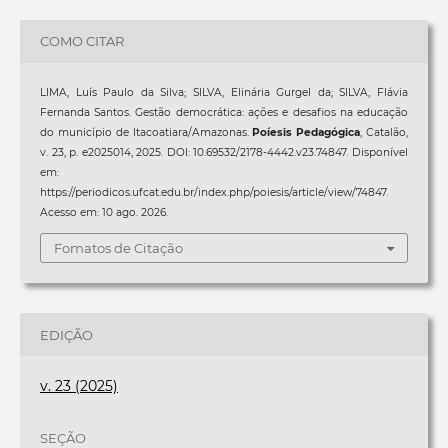
COMO CITAR
LIMA, Luís Paulo da Silva; SILVA, Elinária Gurgel da; SILVA, Flávia
Fernanda Santos. Gestão democrática: ações e desafios na educação
do município de Itacoatiara/Amazonas.
Poíesis Pedagógica
, Catalão,
v. 23, p. e2025014, 2025. DOI: 10.69532/2178-4442.v23.74847. Disponível
em:
https://periodicos.ufcat.edu.br/index.php/poiesis/article/view/74847.
Acesso em: 10 ago. 2026.
Fomatos de Citação
EDIÇÃO
v. 23 (2025)
SEÇÃO