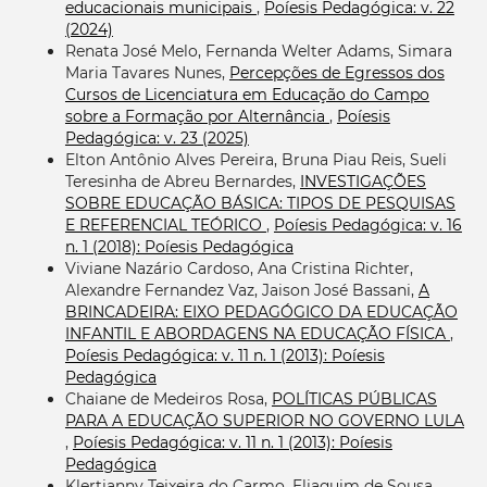
educacionais municipais
,
Poíesis Pedagógica: v. 22
(2024)
Renata José Melo, Fernanda Welter Adams, Simara
Maria Tavares Nunes,
Percepções de Egressos dos
Cursos de Licenciatura em Educação do Campo
sobre a Formação por Alternância
,
Poíesis
Pedagógica: v. 23 (2025)
Elton Antônio Alves Pereira, Bruna Piau Reis, Sueli
Teresinha de Abreu Bernardes,
INVESTIGAÇÕES
SOBRE EDUCAÇÃO BÁSICA: TIPOS DE PESQUISAS
E REFERENCIAL TEÓRICO
,
Poíesis Pedagógica: v. 16
n. 1 (2018): Poíesis Pedagógica
Viviane Nazário Cardoso, Ana Cristina Richter,
Alexandre Fernandez Vaz, Jaison José Bassani,
A
BRINCADEIRA: EIXO PEDAGÓGICO DA EDUCAÇÃO
INFANTIL E ABORDAGENS NA EDUCAÇÃO FÍSICA
,
Poíesis Pedagógica: v. 11 n. 1 (2013): Poíesis
Pedagógica
Chaiane de Medeiros Rosa,
POLÍTICAS PÚBLICAS
PARA A EDUCAÇÃO SUPERIOR NO GOVERNO LULA
,
Poíesis Pedagógica: v. 11 n. 1 (2013): Poíesis
Pedagógica
Klertianny Teixeira do Carmo, Eliaquim de Sousa