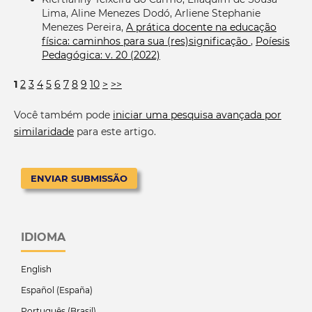
Lima, Aline Menezes Dodó, Arliene Stephanie
Menezes Pereira,
A prática docente na educação
física: caminhos para sua (res)significação
,
Poíesis
Pedagógica: v. 20 (2022)
1
2
3
4
5
6
7
8
9
10
>
>>
Você também pode
iniciar uma pesquisa avançada por
similaridade
para este artigo.
ENVIAR SUBMISSÃO
IDIOMA
English
Español (España)
Português (Brasil)