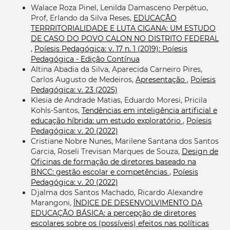
Walace Roza Pinel, Lenilda Damasceno Perpétuo,
Prof, Erlando da Silva Reses,
EDUCAÇÃO
TERRRITORIALIDADE E LUTA CIGANA: UM ESTUDO
DE CASO DO POVO CALON NO DISTRITO FEDERAL
,
Poíesis Pedagógica: v. 17 n. 1 (2019): Poíesis
Pedagógica - Edição Contínua
Altina Abadia da Silva, Aparecida Carneiro Pires,
Carlos Augusto de Medeiros,
Apresentação
,
Poíesis
Pedagógica: v. 23 (2025)
Klesia de Andrade Matias, Eduardo Moresi, Pricila
Kohls-Santos,
Tendências em inteligência artificial e
educação híbrida: um estudo exploratório
,
Poíesis
Pedagógica: v. 20 (2022)
Cristiane Nobre Nunes, Marilene Santana dos Santos
Garcia, Roseli Trevisan Marques de Souza,
Design de
Oficinas de formação de diretores baseado na
BNCC: gestão escolar e competências
,
Poíesis
Pedagógica: v. 20 (2022)
Djalma dos Santos Machado, Ricardo Alexandre
Marangoni,
ÍNDICE DE DESENVOLVIMENTO DA
EDUCAÇÃO BÁSICA: a percepção de diretores
escolares sobre os (possíveis) efeitos nas políticas