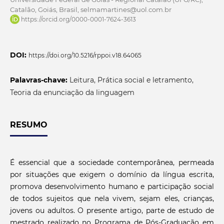
Catalão, Goiás, Brasil, selmamartines@uol.com.br
https://orcid.org/0000-0001-7624-3613
DOI:
https://doi.org/10.5216/rppoi.v18.64065
Palavras-chave:
Leitura, Prática social e letramento,
Teoria da enunciação da linguagem
RESUMO
É essencial que a sociedade contemporânea, permeada
por situações que exigem o domínio da língua escrita,
promova desenvolvimento humano e participação social
de todos sujeitos que nela vivem, sejam eles, crianças,
jovens ou adultos. O presente artigo, parte de estudo de
mestrado realizado no Programa de Pós-Graduação em