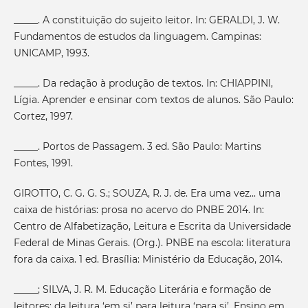
_____. A constituição do sujeito leitor. In: GERALDI, J. W.
Fundamentos de estudos da linguagem. Campinas:
UNICAMP, 1993.
_____. Da redação à produção de textos. In: CHIAPPINI,
Lígia. Aprender e ensinar com textos de alunos. São Paulo:
Cortez, 1997.
_____. Portos de Passagem. 3 ed. São Paulo: Martins
Fontes, 1991.
GIROTTO, C. G. G. S.; SOUZA, R. J. de. Era uma vez... uma
caixa de histórias: prosa no acervo do PNBE 2014. In:
Centro de Alfabetização, Leitura e Escrita da Universidade
Federal de Minas Gerais. (Org.). PNBE na escola: literatura
fora da caixa. 1 ed. Brasília: Ministério da Educação, 2014.
_____; SILVA, J. R. M. Educação Literária e formação de
leitores: da leitura ‘em si’ para leitura ‘para si’. Ensino em