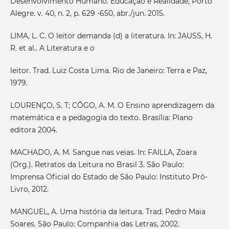
Desenvolvimento Humano. Educação e Realidade, Porto
Alegre. v. 40, n. 2, p. 629 -650, abr./jun. 2015.
LIMA, L. C. O leitor demanda (d) a literatura. In: JAUSS, H.
R. et al.. A Literatura e o
leitor. Trad. Luiz Costa Lima. Rio de Janeiro: Terra e Paz,
1979.
LOURENÇO, S. T; CÔGO, A. M. O Ensino aprendizagem da
matemática e a pedagogia do texto. Brasília: Plano
editora 2004.
MACHADO, A. M. Sangue nas veias. In: FAILLA, Zoara
(Org.). Retratos da Leitura no Brasil 3. São Paulo:
Imprensa Oficial do Estado de São Paulo: Instituto Pró-
Livro, 2012.
MANGUEL, A. Uma história da leitura. Trad. Pedro Maia
Soares. São Paulo: Companhia das Letras, 2002.