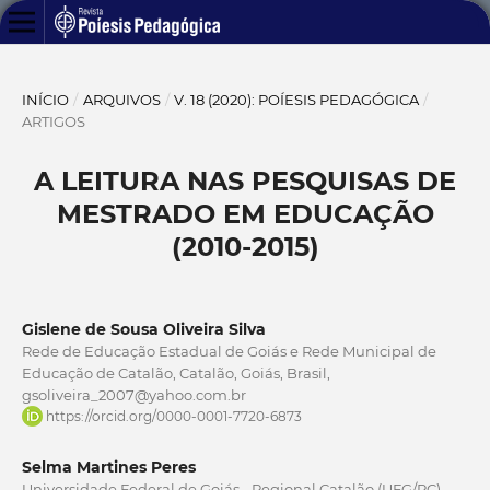
INÍCIO
/
ARQUIVOS
/
V. 18 (2020): POÍESIS PEDAGÓGICA
/
ARTIGOS
A LEITURA NAS PESQUISAS DE
MESTRADO EM EDUCAÇÃO
(2010-2015)
Gislene de Sousa Oliveira Silva
Rede de Educação Estadual de Goiás e Rede Municipal de
Educação de Catalão, Catalão, Goiás, Brasil,
gsoliveira_2007@yahoo.com.br
https://orcid.org/0000-0001-7720-6873
Selma Martines Peres
Universidade Federal de Goiás - Regional Catalão (UFG/RC),