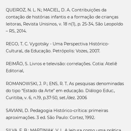
QUEIROZ, N. L. N.; MACIEL, D. A. Contribuições da
contação de histórias infantis e a formação de crianças
leitoras, Revista Unisinos, v. 18 n(1), p. 25-34, São Leopoldo
– RS, 2014.
REGO, T. C. Vygotsky - Uma Perspectiva Histórico-
CulturaL da Educação. Petrópolis: Vozes, 2007.
REIMÃO, S. Livros e televisão: correlações. Cotia: Ateliê
Editorial,
ROMANOWSKI, J. P.; ENS, R. T. As pesquisas denominadas
do tipo “Estado da Arte” em educação. Diálogo Educ.,
Curitiba, v. 6, n.19, p.37-50, set./dez. 2006
SAVIANI, D. Pedagogia Histórico-crítica: primeiras
aproximações. 3 ed. São Paulo: Cortez, 1992.
SILVA, E. B.; MARTINIAK, V. L. A leitura como uma prática