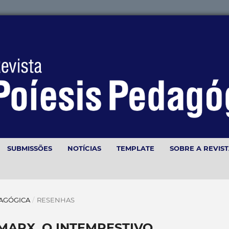
SUBMISSÕES
NOTÍCIAS
TEMPLATE
SOBRE A REVIS
EDAGÓGICA
/
RESENHAS
MARX, O INTEMPESTIVO