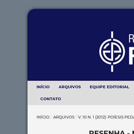
INÍCIO
ARQUIVOS
EQUIPE EDITORIAL
CONTATO
INÍCIO
/
ARQUIVOS
/
V. 10 N. 1 (2012): POÍESIS P
RESENHA - 