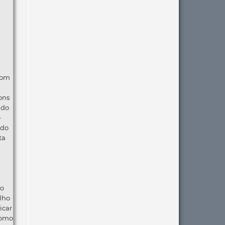
com
ons
ndo
o
 do
ta
ão
lho
icar
como