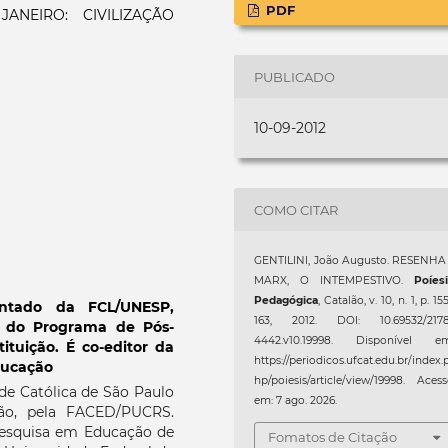
PDF
ANEIRO: CIVILIZAÇÃO
PUBLICADO
10-09-2012
COMO CITAR
GENTILINI, João Augusto. RESENHA
MARX, O INTEMPESTIVO.
Poíes
Pedagógica
, Catalão, v. 10, n. 1, p. 15
ntado da FCL/UNESP,
163, 2012. DOI: 10.69532/2178
e do Programa de Pós-
4442.v10.19998. Disponível em
tuição. É co-editor da
https://periodicos.ufcat.edu.br/index.
Educação
hp/poiesis/article/view/19998. Aces
ade Católica de São Paulo
em: 7 ago. 2026.
ão, pela FACED/PUCRS.
esquisa em Educação de
Fomatos de Citação