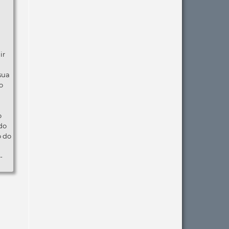
ir
 sua
o
o
do
o do
-