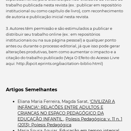
trabalho publicada nesta revista (ex.: publicar em repositório
institucional ou como capítulo de livro), com reconhecimento
de autoria e publicação inicial nesta revista.
3. Autores têm permissão e são estimulados a publicar e
distribuir seu trabalho online (ex.: em repositórios
institucionais ou na sua página pessoal) a qualquer ponto
antes ou durante o processo editorial, já que isso pode gerar
alterações produtivas, bem como aumentar o impacto e a
citação do trabalho publicado (Veja O Efeito do Acesso Livre
aqui: http://opcit.eprints.org/oacitation-biblio.html)
Artigos Semelhantes
Eliana Maria Ferreira, Magda Sarat,
‘CIVILIZAR A
INFÂNCIA’: RELAÇÕES ENTRE ADULTOS E
CRIANÇAS NO ESPAÇO PEDAGÓGICO DA
EDUCAÇÃO INFANTIL
,
Poíesis Pedagógica: v. 11 n. 1
(2013): Poíesis Pedagógica
Maria Sousa Aguiar,
Educação em tempo integral