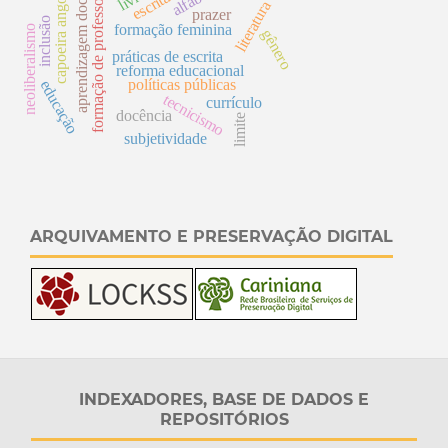
aprendizagem docente
s
capoeira angola
literatura
prazer
inclusão
formação feminina
neoliberalismo
gênero
práticas de escrita
reforma educacional
f
o
r
m
a
ç
ã
o
d
e
p
r
o
f
e
s
s
o
r
e
políticas públicas
educação
tecnicismo
currículo
docência
limite
subjetividade
ARQUIVAMENTO E PRESERVAÇÃO DIGITAL
INDEXADORES, BASE DE DADOS E
REPOSITÓRIOS