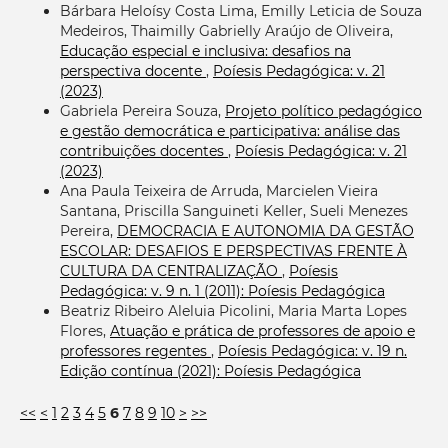
Bárbara Heloísy Costa Lima, Emilly Leticia de Souza
Medeiros, Thaimilly Gabrielly Araújo de Oliveira,
Educação especial e inclusiva: desafios na
perspectiva docente
,
Poíesis Pedagógica: v. 21
(2023)
Gabriela Pereira Souza,
Projeto político pedagógico
e gestão democrática e participativa: análise das
contribuições docentes
,
Poíesis Pedagógica: v. 21
(2023)
Ana Paula Teixeira de Arruda, Marcielen Vieira
Santana, Priscilla Sanguineti Keller, Sueli Menezes
Pereira,
DEMOCRACIA E AUTONOMIA DA GESTÃO
ESCOLAR: DESAFIOS E PERSPECTIVAS FRENTE À
CULTURA DA CENTRALIZAÇÃO
,
Poíesis
Pedagógica: v. 9 n. 1 (2011): Poíesis Pedagógica
Beatriz Ribeiro Aleluia Picolini, Maria Marta Lopes
Flores,
Atuação e prática de professores de apoio e
professores regentes
,
Poíesis Pedagógica: v. 19 n.
Edição contínua (2021): Poíesis Pedagógica
<<
<
1
2
3
4
5
6
7
8
9
10
>
>>