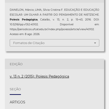
DANELON, Márcio; LIMA, Sílvia Cristina F. EDUCAÇÃO E EDUCAÇÃO
ESCOLAR: UM OLHAR A PARTIR DO PENSAMENTO DE NIETZSCHE.
Poíesis Pedagógica
, Catalão, v. 13, n. 2, p. 15–43, 2016. DOI:
10.5216/rpp.v13i2.40102. Disponível em:
https://periodicos.ufcat.edu.br/index.php/poiesis/article/view/40102.
Acesso em: 8 ago. 2026.
Fomatos de Citação
EDIÇÃO
v. 13 n. 2 (2015): Poíesis Pedagógica
SEÇÃO
ARTIGOS