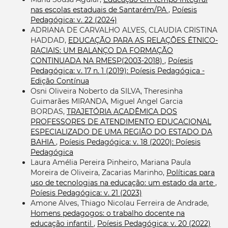
nas escolas estaduais de Santarém/PA
,
Poíesis
Pedagógica: v. 22 (2024)
ADRIANA DE CARVALHO ALVES, CLAUDIA CRISTINA
HADDAD,
EDUCAÇÃO PARA AS RELAÇÕES ÉTNICO-
RACIAIS: UM BALANÇO DA FORMAÇÃO
CONTINUADA NA RMESP(2003-2018)
,
Poíesis
Pedagógica: v. 17 n. 1 (2019): Poíesis Pedagógica -
Edição Contínua
Osni Oliveira Noberto da SILVA, Theresinha
Guimarães MIRANDA, Miguel Angel Garcia
BORDAS,
TRAJETÓRIA ACADÊMICA DOS
PROFESSORES DE ATENDIMENTO EDUCACIONAL
ESPECIALIZADO DE UMA REGIÃO DO ESTADO DA
BAHIA
,
Poíesis Pedagógica: v. 18 (2020): Poíesis
Pedagógica
Laura Amélia Pereira Pinheiro, Mariana Paula
Moreira de Oliveira, Zacarias Marinho,
Políticas para
uso de tecnologias na educação: um estado da arte
,
Poíesis Pedagógica: v. 21 (2023)
Amone Alves, Thiago Nicolau Ferreira de Andrade,
Homens pedagogos: o trabalho docente na
educação infantil
,
Poíesis Pedagógica: v. 20 (2022)