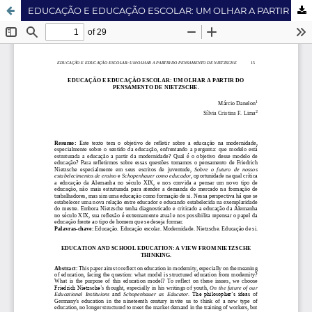
EDUCAÇÃO E EDUCAÇÃO ESCOLAR: UM OLHAR A PARTIR DO PENSAMENTO DE NIETZSCHE