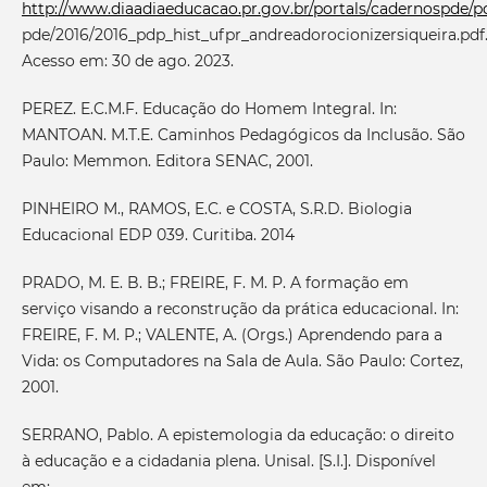
http://www.diaadiaeducacao.pr.gov.br/portals/cadernospde/
pde/2016/2016_pdp_hist_ufpr_andreadorocionizersiqueira.pdf
Acesso em: 30 de ago. 2023.
PEREZ. E.C.M.F. Educação do Homem Integral. In:
MANTOAN. M.T.E. Caminhos Pedagógicos da Inclusão. São
Paulo: Memmon. Editora SENAC, 2001.
PINHEIRO M., RAMOS, E.C. e COSTA, S.R.D. Biologia
Educacional EDP 039. Curitiba. 2014
PRADO, M. E. B. B.; FREIRE, F. M. P. A formação em
serviço visando a reconstrução da prática educacional. In:
FREIRE, F. M. P.; VALENTE, A. (Orgs.) Aprendendo para a
Vida: os Computadores na Sala de Aula. São Paulo: Cortez,
2001.
SERRANO, Pablo. A epistemologia da educação: o direito
à educação e a cidadania plena. Unisal. [S.I.]. Disponível
em: