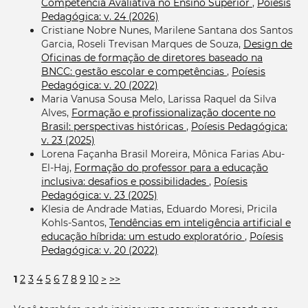
Competência Avaliativa no Ensino Superior
,
Poíesis
Pedagógica: v. 24 (2026)
Cristiane Nobre Nunes, Marilene Santana dos Santos
Garcia, Roseli Trevisan Marques de Souza,
Design de
Oficinas de formação de diretores baseado na
BNCC: gestão escolar e competências
,
Poíesis
Pedagógica: v. 20 (2022)
Maria Vanusa Sousa Melo, Larissa Raquel da Silva
Alves,
Formação e profissionalização docente no
Brasil: perspectivas históricas
,
Poíesis Pedagógica:
v. 23 (2025)
Lorena Façanha Brasil Moreira, Mônica Farias Abu-
El-Haj,
Formação do professor para a educação
inclusiva: desafios e possibilidades
,
Poíesis
Pedagógica: v. 23 (2025)
Klesia de Andrade Matias, Eduardo Moresi, Pricila
Kohls-Santos,
Tendências em inteligência artificial e
educação híbrida: um estudo exploratório
,
Poíesis
Pedagógica: v. 20 (2022)
1
2
3
4
5
6
7
8
9
10
>
>>