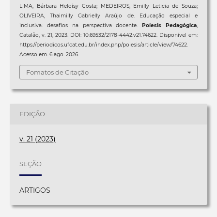
LIMA, Bárbara Heloísy Costa; MEDEIROS, Emilly Leticia de Souza;
OLIVEIRA, Thaimilly Gabrielly Araújo de. Educação especial e
inclusiva: desafios na perspectiva docente.
Poíesis Pedagógica
,
Catalão, v. 21, 2023. DOI: 10.69532/2178-4442.v21.74622. Disponível em:
https://periodicos.ufcat.edu.br/index.php/poiesis/article/view/74622.
Acesso em: 6 ago. 2026.
Fomatos de Citação
EDIÇÃO
v. 21 (2023)
SEÇÃO
ARTIGOS