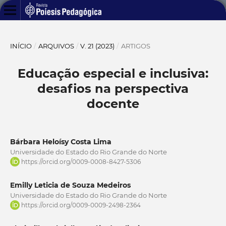
INÍCIO
/
ARQUIVOS
/
V. 21 (2023)
/
ARTIGOS
Educação especial e inclusiva:
desafios na perspectiva
docente
Bárbara Heloísy Costa Lima
Universidade do Estado do Rio Grande do Norte
https://orcid.org/0009-0008-8427-5306
Emilly Leticia de Souza Medeiros
Universidade do Estado do Rio Grande do Norte
https://orcid.org/0009-0009-2498-2364