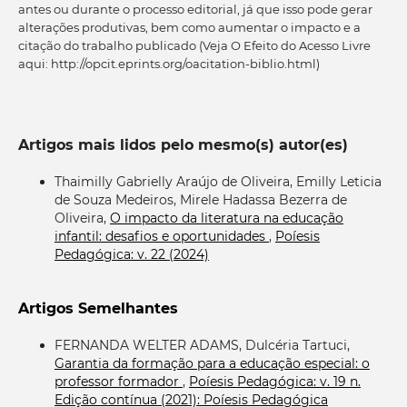
antes ou durante o processo editorial, já que isso pode gerar
alterações produtivas, bem como aumentar o impacto e a
citação do trabalho publicado (Veja O Efeito do Acesso Livre
aqui: http://opcit.eprints.org/oacitation-biblio.html)
Artigos mais lidos pelo mesmo(s) autor(es)
Thaimilly Gabrielly Araújo de Oliveira, Emilly Leticia
de Souza Medeiros, Mirele Hadassa Bezerra de
Oliveira,
O impacto da literatura na educação
infantil: desafios e oportunidades
,
Poíesis
Pedagógica: v. 22 (2024)
Artigos Semelhantes
FERNANDA WELTER ADAMS, Dulcéria Tartuci,
Garantia da formação para a educação especial: o
professor formador
,
Poíesis Pedagógica: v. 19 n.
Edição contínua (2021): Poíesis Pedagógica