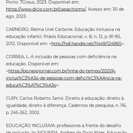
Porto: 7Graus, 2023. Disponível em:
https://www.dicio.com.br/capacitismo/
. Acesso em: 30 de
ago. 2023.
CARNEIRO, Relma Urel Carbone. Educação inclusiva na
educação infantil. Práxis Educacional, v. 8, n. 12, p. 81-95,
2012. Disponível em: <
http://hdl.handle.net/11449/124965
>.
CORREA, L. A inclusão de pessoas com deficiência na
educação. Disponível em:
<
https://pp.nexojornal.com.br/linha-do-tempo/2021/A-
inclus%C3%A3o-de-pessoas-com-defici%C3%AAncia-na-
educa%C3%A7%C3%A3o
>.
CURY, Carlos Roberto Jamil. Direito à educação: direito à
igualdade, direito à diferença. Cadernos de pesquisa, n. 116,
p. 245-262, 2002.
EDUCAÇÃO INCLUSIVA: professores a frente do desafio
de inclusão. In: SIQUEIRA, Andrea do Ricio Nizer. Educação