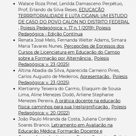
Walace Roza Pinel, Lenilda Damasceno Perpétuo,
Prof, Erlando da Silva Reses,
EDUCAÇÃO
TERRRITORIALIDADE E LUTA CIGANA: UM ESTUDO
DE CASO DO POVO CALON NO DISTRITO FEDERAL
,
Poíesis Pedagógica: v. 17 n. 1 (2019): Poíesis
Pedagógica - Edição Contínua
Renata José Melo, Fernanda Welter Adams, Simara
Maria Tavares Nunes,
Percepções de Egressos dos
Cursos de Licenciatura em Educação do Campo
sobre a Formação por Alternância
,
Poíesis
Pedagógica: v. 23 (2025)
Altina Abadia da Silva, Aparecida Carneiro Pires,
Carlos Augusto de Medeiros,
Apresentação
,
Poíesis
Pedagógica: v. 23 (2025)
Klertianny Teixeira do Carmo, Eliaquim de Sousa
Lima, Aline Menezes Dodó, Arliene Stephanie
Menezes Pereira,
A prática docente na educação
física: caminhos para sua (res)significação
,
Poíesis
Pedagógica: v. 20 (2022)
João Paulo Miranda da Costa, Juliana Cordeiro
Soares Branco,
Letramento em Avaliação na
Educação Médica: Formação Docente e