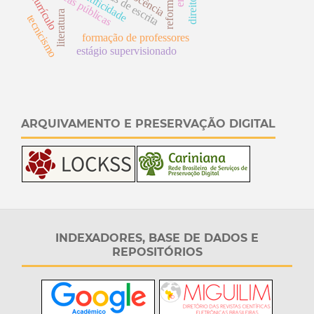
práticas de escrita
cientificidade
docência
d
i
r
e
i
t
o
s
s
o
c
i
a
i
currículo
p
s
literatura
tecnicismo
formação de professores
estágio supervisionado
ARQUIVAMENTO E PRESERVAÇÃO DIGITAL
INDEXADORES, BASE DE DADOS E
REPOSITÓRIOS