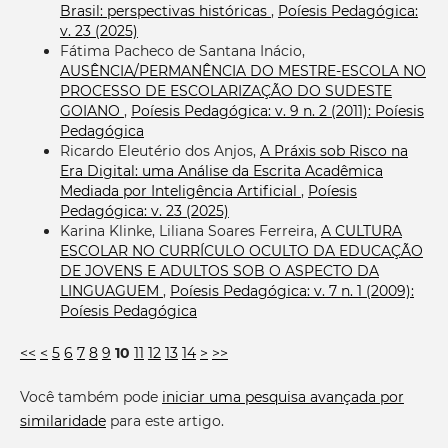
Brasil: perspectivas históricas
,
Poíesis Pedagógica:
v. 23 (2025)
Fátima Pacheco de Santana Inácio,
AUSÊNCIA/PERMANÊNCIA DO MESTRE-ESCOLA NO
PROCESSO DE ESCOLARIZAÇÃO DO SUDESTE
GOIANO
,
Poíesis Pedagógica: v. 9 n. 2 (2011): Poíesis
Pedagógica
Ricardo Eleutério dos Anjos,
A Práxis sob Risco na
Era Digital: uma Análise da Escrita Acadêmica
Mediada por Inteligência Artificial
,
Poíesis
Pedagógica: v. 23 (2025)
Karina Klinke, Liliana Soares Ferreira,
A CULTURA
ESCOLAR NO CURRÍCULO OCULTO DA EDUCAÇÃO
DE JOVENS E ADULTOS SOB O ASPECTO DA
LINGUAGUEM
,
Poíesis Pedagógica: v. 7 n. 1 (2009):
Poíesis Pedagógica
<<
<
5
6
7
8
9
10
11
12
13
14
>
>>
Você também pode
iniciar uma pesquisa avançada por
similaridade
para este artigo.