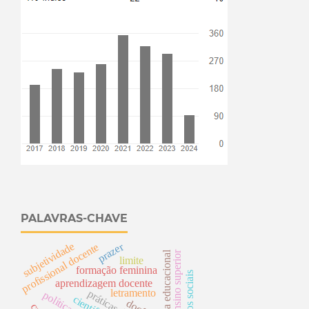
PALAVRAS-CHAVE
subjetividade
prazer
e
reforma educacional
ensino superior
limite
p
r
o
fi
s
si
o
n
al
d
o
c
e
nt
formação feminina
s
aprendizagem docente
letramento
p
o
lític
a
s
ú
b
lic
a