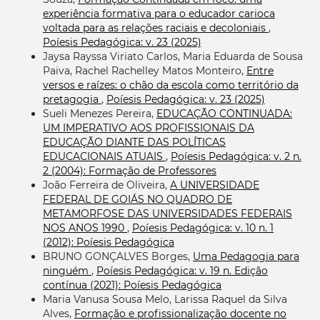
experiência formativa para o educador carioca
voltada para as relações raciais e decoloniais
,
Poíesis Pedagógica: v. 23 (2025)
Jaysa Rayssa Viriato Carlos, Maria Eduarda de Sousa
Paiva, Rachel Rachelley Matos Monteiro,
Entre
versos e raízes: o chão da escola como território da
pretagogia
,
Poíesis Pedagógica: v. 23 (2025)
Sueli Menezes Pereira,
EDUCAÇÃO CONTINUADA:
UM IMPERATIVO AOS PROFISSIONAIS DA
EDUCAÇÃO DIANTE DAS POLÍTICAS
EDUCACIONAIS ATUAIS
,
Poíesis Pedagógica: v. 2 n.
2 (2004): Formação de Professores
João Ferreira de Oliveira,
A UNIVERSIDADE
FEDERAL DE GOIÁS NO QUADRO DE
METAMORFOSE DAS UNIVERSIDADES FEDERAIS
NOS ANOS 1990
,
Poíesis Pedagógica: v. 10 n. 1
(2012): Poíesis Pedagógica
BRUNO GONÇALVES Borges,
Uma Pedagogia para
ninguém
,
Poíesis Pedagógica: v. 19 n. Edição
contínua (2021): Poíesis Pedagógica
Maria Vanusa Sousa Melo, Larissa Raquel da Silva
Alves,
Formação e profissionalização docente no