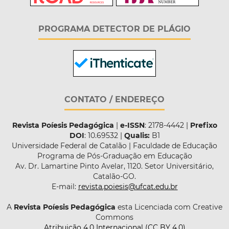
PROGRAMA DETECTOR DE PLÁGIO
CONTATO / ENDEREÇO
Revista Poíesis Pedagógica
|
e-ISSN
: 2178-4442 |
Prefixo
DOI
: 10.69532 |
Qualis:
B1
Universidade Federal de Catalão | Faculdade de Educação
Programa de Pós-Graduação em Educação
Av. Dr. Lamartine Pinto Avelar, 1120. Setor Universitário,
Catalão-GO.
E-mail:
revista.poiesis@ufcat.edu.br
A
Revista Poíesis Pedagógica
esta Licenciada com Creative
Commons
Atribuição 4.0 Internacional (CC BY 4.0)