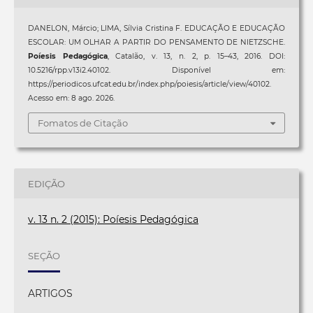
DANELON, Márcio; LIMA, Sílvia Cristina F. EDUCAÇÃO E EDUCAÇÃO
ESCOLAR: UM OLHAR A PARTIR DO PENSAMENTO DE NIETZSCHE.
Poíesis Pedagógica
, Catalão, v. 13, n. 2, p. 15–43, 2016. DOI:
10.5216/rpp.v13i2.40102. Disponível em:
https://periodicos.ufcat.edu.br/index.php/poiesis/article/view/40102.
Acesso em: 8 ago. 2026.
Fomatos de Citação
EDIÇÃO
v. 13 n. 2 (2015): Poíesis Pedagógica
SEÇÃO
ARTIGOS