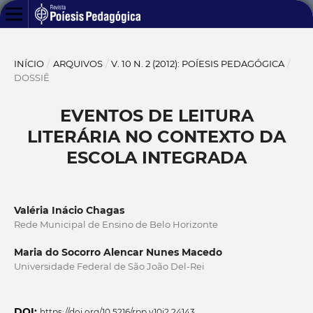
INÍCIO
/
ARQUIVOS
/
V. 10 N. 2 (2012): POÍESIS PEDAGÓGICA
/
DOSSIÊ
EVENTOS DE LEITURA
LITERÁRIA NO CONTEXTO DA
ESCOLA INTEGRADA
Valéria Inácio Chagas
Rede Municipal de Ensino de Belo Horizonte
Maria do Socorro Alencar Nunes Macedo
Universidade Federal de São João Del-Rei
DOI:
https://doi.org/10.5216/rpp.v10i2.24143