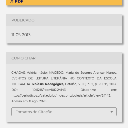
PDF
PUBLICADO
11-05-2013
COMO CITAR
CHAGAS, Valéria Inácio; MACEDO, Maria do Socorro Alencar Nunes.
EVENTOS DE LEITURA LITERÁRIA NO CONTEXTO DA ESCOLA
INTEGRADA.
Poíesis Pedagógica
, Catalão, v. 10, n. 2, p. 70–93, 2013.
DOI: 10.5216/rpp.v10i2.24143. Disponível em:
https://periodicos.ufcat.edu.br/index.php/poiesis/article/view/24143.
Acesso em: 8 ago. 2026.
Fomatos de Citação