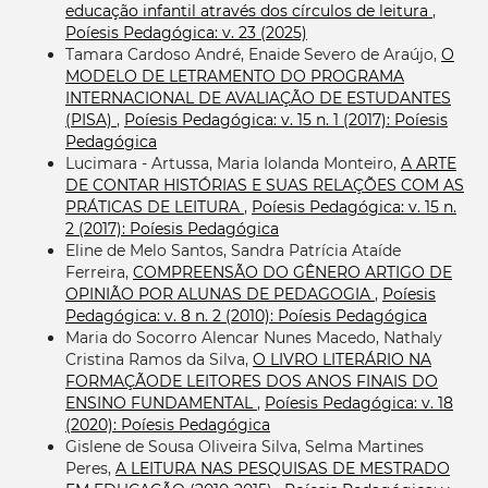
educação infantil através dos círculos de leitura
,
Poíesis Pedagógica: v. 23 (2025)
Tamara Cardoso André, Enaide Severo de Araújo,
O
MODELO DE LETRAMENTO DO PROGRAMA
INTERNACIONAL DE AVALIAÇÃO DE ESTUDANTES
(PISA)
,
Poíesis Pedagógica: v. 15 n. 1 (2017): Poíesis
Pedagógica
Lucimara - Artussa, Maria Iolanda Monteiro,
A ARTE
DE CONTAR HISTÓRIAS E SUAS RELAÇÕES COM AS
PRÁTICAS DE LEITURA
,
Poíesis Pedagógica: v. 15 n.
2 (2017): Poíesis Pedagógica
Eline de Melo Santos, Sandra Patrícia Ataíde
Ferreira,
COMPREENSÃO DO GÊNERO ARTIGO DE
OPINIÃO POR ALUNAS DE PEDAGOGIA
,
Poíesis
Pedagógica: v. 8 n. 2 (2010): Poíesis Pedagógica
Maria do Socorro Alencar Nunes Macedo, Nathaly
Cristina Ramos da Silva,
O LIVRO LITERÁRIO NA
FORMAÇÃODE LEITORES DOS ANOS FINAIS DO
ENSINO FUNDAMENTAL
,
Poíesis Pedagógica: v. 18
(2020): Poíesis Pedagógica
Gislene de Sousa Oliveira Silva, Selma Martines
Peres,
A LEITURA NAS PESQUISAS DE MESTRADO