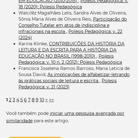
EM EDUCAÇÃO (2010-2015)
,
Poíesis Pedagógica: v.
18 (2020): Poíesis Pedagógica
Walcilêz Magalhães Lelis, Sandra Alves de Oliveira,
Sônia Maria Alves de Oliveira Reis,
Participação do
Conselho Tutelar em atos de indisciplina e
infracionais na escola
,
Poíesis Pedagógica: v. 22
(2024)
Karina Klinke,
CONTRIBUIÇÕES DA HISTÓRIA DA
LEITURA E DA ESCRITA PARA A HISTÓRIA DA
EDUCAÇÃO NO BRASIL (1998-2010)
,
Poíesis
Pedagógica: v. 10 n. 2 (2012): Poíesis Pedagógica
Francisca Joselena Ramos Barroso, Maria Leticia de
Sousa David,
As implicações de alfabetizar-letrando
às práticas sociais de leitura e escrita
,
Poíesis
Pedagógica: v. 21 (2023)
1
2
3
4
5
6
7
8
9
10
>
>>
Você também pode
iniciar uma pesquisa avançada por
similaridade
para este artigo.