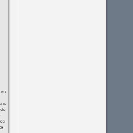
com
ons
ndo
o
 do
ta