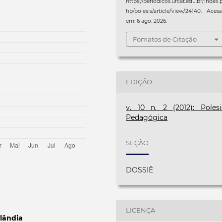
https://periodicos.ufcat.edu.br/index.
hp/poiesis/article/view/24140. Aces
em: 6 ago. 2026.
Fomatos de Citação
EDIÇÃO
v. 10 n. 2 (2012): Poíesi
Pedagógica
SEÇÃO
DOSSIÊ
LICENÇA
lândia