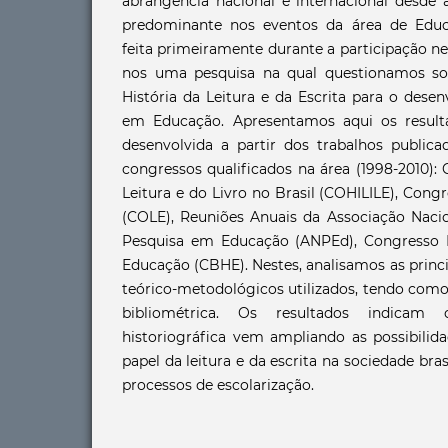
abrangência nacional e internacional desde 
predominante nos eventos da área de Educa
feita primeiramente durante a participação ne
nos uma pesquisa na qual questionamos sob
História da Leitura e da Escrita para o dese
em Educação. Apresentamos aqui os resulta
desenvolvida a partir dos trabalhos public
congressos qualificados na área (1998-2010):
Leitura e do Livro no Brasil (COHILILE), Congr
(COLE), Reuniões Anuais da Associação Naci
Pesquisa em Educação (ANPEd), Congresso Br
Educação (CBHE). Nestes, analisamos as princip
teórico-metodológicos utilizados, tendo com
bibliométrica. Os resultados indica
historiográfica vem ampliando as possibili
papel da leitura e da escrita na sociedade bra
processos de escolarização.