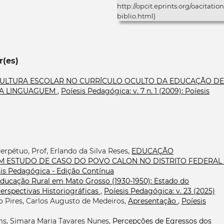
http://opcit.eprints.org/oacitation
biblio.html)
r(es)
CULTURA ESCOLAR NO CURRÍCULO OCULTO DA EDUCAÇÃO DE
DA LINGUAGUEM
,
Poíesis Pedagógica: v. 7 n. 1 (2009): Poíesis
rpétuo, Prof, Erlando da Silva Reses,
EDUCAÇÃO
 UM ESTUDO DE CASO DO POVO CALON NO DISTRITO FEDERAL
íesis Pedagógica - Edição Contínua
ducação Rural em Mato Grosso (1930-1950): Estado do
rspectivas Historiográficas
,
Poíesis Pedagógica: v. 23 (2025)
ro Pires, Carlos Augusto de Medeiros,
Apresentação
,
Poíesis
s, Simara Maria Tavares Nunes,
Percepções de Egressos dos