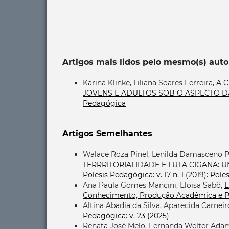
Artigos mais lidos pelo mesmo(s) auto
Karina Klinke, Liliana Soares Ferreira,
A 
JOVENS E ADULTOS SOB O ASPECTO 
Pedagógica
Artigos Semelhantes
Walace Roza Pinel, Lenilda Damasceno Pe
TERRRITORIALIDADE E LUTA CIGANA:
Poíesis Pedagógica: v. 17 n. 1 (2019): Po
Ana Paula Gomes Mancini, Eloisa Sabô,
E
Conhecimento, Produção Acadêmica e Pe
Altina Abadia da Silva, Aparecida Carnei
Pedagógica: v. 23 (2025)
Renata José Melo, Fernanda Welter Adam