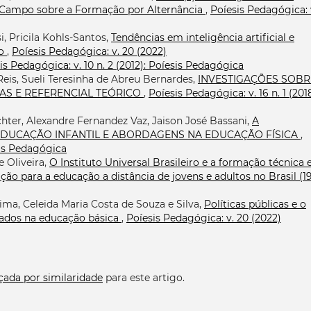
 Campo sobre a Formação por Alternância
,
Poíesis Pedagógica: 
, Pricila Kohls-Santos,
Tendências em inteligência artificial e
io
,
Poíesis Pedagógica: v. 20 (2022)
is Pedagógica: v. 10 n. 2 (2012): Poíesis Pedagógica
Reis, Sueli Teresinha de Abreu Bernardes,
INVESTIGAÇÕES SOBR
AS E REFERENCIAL TEÓRICO
,
Poíesis Pedagógica: v. 16 n. 1 (2018
chter, Alexandre Fernandez Vaz, Jaison José Bassani,
A
EDUCAÇÃO INFANTIL E ABORDAGENS NA EDUCAÇÃO FÍSICA
,
esis Pedagógica
 Oliveira,
O Instituto Universal Brasileiro e a formação técnica 
ição para a educação a distância de jovens e adultos no Brasil (1
ima, Celeida Maria Costa de Souza e Silva,
Políticas públicas e o
iados na educação básica
,
Poíesis Pedagógica: v. 20 (2022)
çada por similaridade
para este artigo.