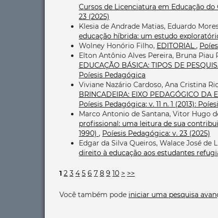
Cursos de Licenciatura em Educação do
23 (2025)
Klesia de Andrade Matias, Eduardo Moresi
educação híbrida: um estudo exploratór
Wolney Honório Filho,
EDITORIAL
,
Poíes
Elton Antônio Alves Pereira, Bruna Piau 
EDUCAÇÃO BÁSICA: TIPOS DE PESQUIS
Poíesis Pedagógica
Viviane Nazário Cardoso, Ana Cristina Ri
BRINCADEIRA: EIXO PEDAGÓGICO DA 
Poíesis Pedagógica: v. 11 n. 1 (2013): Poí
Marco Antonio de Santana, Vitor Hugo de
profissional: uma leitura de sua contribu
1990)
,
Poíesis Pedagógica: v. 23 (2025)
Edgar da Silva Queiros, Walace José de L
direito à educação aos estudantes refug
1
2
3
4
5
6
7
8
9
10
>
>>
Você também pode
iniciar uma pesquisa avan