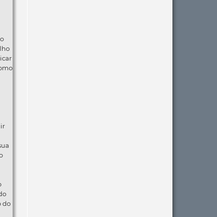
ão
lho
icar
como
ir
 sua
o
o
do
o do