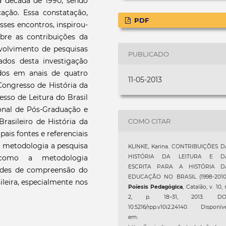
a década de 1990, sendo
ção. Essa constatação,
PDF
sses encontros, inspirou-
re as contribuições da
nvolvimento de pesquisas
PUBLICADO
dos desta investigação
ados em anais de quatro
11-05-2013
 Congresso de História da
esso de Leitura do Brasil
onal de Pós-Graduação e
COMO CITAR
asileiro de História da
ais fontes e referenciais
o metodologia a pesquisa
KLINKE, Karina. CONTRIBUIÇÕES D
m como a metodologia
HISTÓRIA DA LEITURA E D
ESCRITA PARA A HISTÓRIA D
dades de compreensão do
EDUCAÇÃO NO BRASIL (1998-2010)
sileira, especialmente nos
Poíesis Pedagógica
, Catalão, v. 10, 
2, p. 18–31, 2013. DOI
10.5216/rpp.v10i2.24140. Disponív
em: