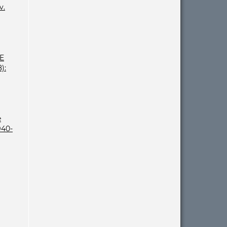
v.
E
):
e
940-