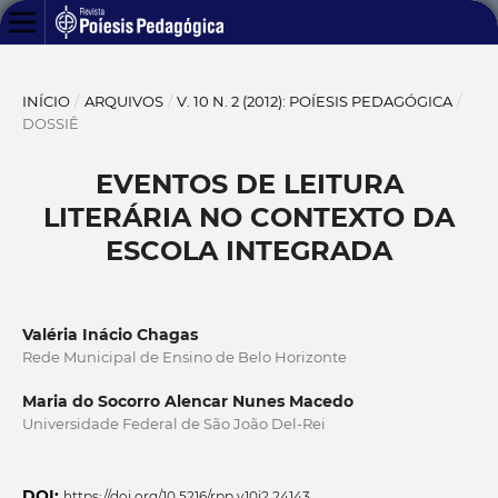
INÍCIO
/
ARQUIVOS
/
V. 10 N. 2 (2012): POÍESIS PEDAGÓGICA
/
DOSSIÊ
EVENTOS DE LEITURA
LITERÁRIA NO CONTEXTO DA
ESCOLA INTEGRADA
Valéria Inácio Chagas
Rede Municipal de Ensino de Belo Horizonte
Maria do Socorro Alencar Nunes Macedo
Universidade Federal de São João Del-Rei
DOI:
https://doi.org/10.5216/rpp.v10i2.24143