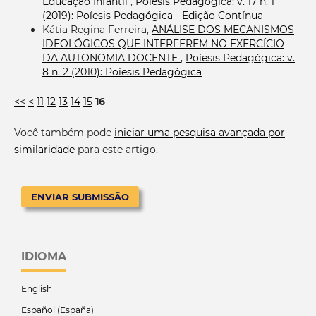
Educação Infantil
,
Poíesis Pedagógica: v. 17 n. 1
(2019): Poíesis Pedagógica - Edição Contínua
Kátia Regina Ferreira,
ANÁLISE DOS MECANISMOS
IDEOLÓGICOS QUE INTERFEREM NO EXERCÍCIO
DA AUTONOMIA DOCENTE
,
Poíesis Pedagógica: v.
8 n. 2 (2010): Poíesis Pedagógica
<<
<
11
12
13
14
15
16
Você também pode
iniciar uma pesquisa avançada por
similaridade
para este artigo.
ENVIAR SUBMISSÃO
IDIOMA
English
Español (España)