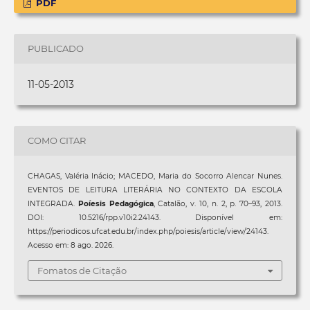
PDF
PUBLICADO
11-05-2013
COMO CITAR
CHAGAS, Valéria Inácio; MACEDO, Maria do Socorro Alencar Nunes.
EVENTOS DE LEITURA LITERÁRIA NO CONTEXTO DA ESCOLA
INTEGRADA.
Poíesis Pedagógica
, Catalão, v. 10, n. 2, p. 70–93, 2013.
DOI: 10.5216/rpp.v10i2.24143. Disponível em:
https://periodicos.ufcat.edu.br/index.php/poiesis/article/view/24143.
Acesso em: 8 ago. 2026.
Fomatos de Citação