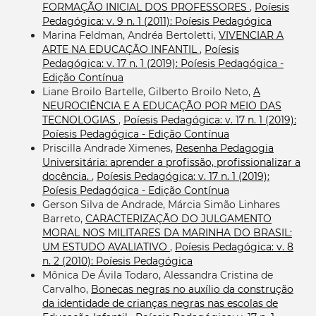
FORMAÇÃO INICIAL DOS PROFESSORES
,
Poíesis
Pedagógica: v. 9 n. 1 (2011): Poíesis Pedagógica
Marina Feldman, Andréa Bertoletti,
VIVENCIAR A
ARTE NA EDUCAÇÃO INFANTIL
,
Poíesis
Pedagógica: v. 17 n. 1 (2019): Poíesis Pedagógica -
Edição Contínua
Liane Broilo Bartelle, Gilberto Broilo Neto,
A
NEUROCIÊNCIA E A EDUCAÇÃO POR MEIO DAS
TECNOLOGIAS
,
Poíesis Pedagógica: v. 17 n. 1 (2019):
Poíesis Pedagógica - Edição Contínua
Priscilla Andrade Ximenes,
Resenha Pedagogia
Universitária: aprender a profissão, profissionalizar a
docência.
,
Poíesis Pedagógica: v. 17 n. 1 (2019):
Poíesis Pedagógica - Edição Contínua
Gerson Silva de Andrade, Márcia Simão Linhares
Barreto,
CARACTERIZAÇÃO DO JULGAMENTO
MORAL NOS MILITARES DA MARINHA DO BRASIL:
UM ESTUDO AVALIATIVO
,
Poíesis Pedagógica: v. 8
n. 2 (2010): Poíesis Pedagógica
Mônica De Ávila Todaro, Alessandra Cristina de
Carvalho,
Bonecas negras no auxílio da construção
da identidade de crianças negras nas escolas de