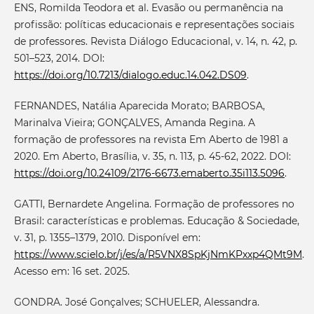
ENS, Romilda Teodora et al. Evasão ou permanência na
profissão: políticas educacionais e representações sociais
de professores. Revista Diálogo Educacional, v. 14, n. 42, p.
501–523, 2014. DOI:
https://doi.org/10.7213/dialogo.educ.14.042.DS09
.
FERNANDES, Natália Aparecida Morato; BARBOSA,
Marinalva Vieira; GONÇALVES, Amanda Regina. A
formação de professores na revista Em Aberto de 1981 a
2020. Em Aberto, Brasília, v. 35, n. 113, p. 45-62, 2022. DOI:
https://doi.org/10.24109/2176-6673.emaberto.35i113.5096
.
GATTI, Bernardete Angelina. Formação de professores no
Brasil: características e problemas. Educação & Sociedade,
v. 31, p. 1355–1379, 2010. Disponível em:
https://www.scielo.br/j/es/a/R5VNX8SpKjNmKPxxp4QMt9M
.
Acesso em: 16 set. 2025.
GONDRA. José Gonçalves; SCHUELER, Alessandra.