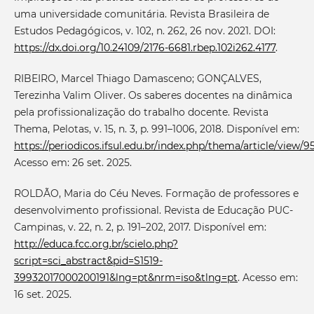
uma universidade comunitária. Revista Brasileira de
Estudos Pedagógicos, v. 102, n. 262, 26 nov. 2021. DOI:
https://dx.doi.org/10.24109/2176-6681.rbep.102i262.4177
.
RIBEIRO, Marcel Thiago Damasceno; GONÇALVES,
Terezinha Valim Oliver. Os saberes docentes na dinâmica
pela profissionalização do trabalho docente. Revista
Thema, Pelotas, v. 15, n. 3, p. 991–1006, 2018. Disponível em:
https://periodicos.ifsul.edu.br/index.php/thema/article/view/9
Acesso em: 26 set. 2025.
ROLDÃO, Maria do Céu Neves. Formação de professores e
desenvolvimento profissional. Revista de Educação PUC-
Campinas, v. 22, n. 2, p. 191–202, 2017. Disponível em:
http://educa.fcc.org.br/scielo.php?
script=sci_abstract&pid=S1519-
39932017000200191&lng=pt&nrm=iso&tlng=pt
. Acesso em:
16 set. 2025.