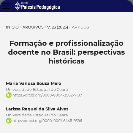
INÍCIO
/
ARQUIVOS
/
V. 23 (2025)
/
ARTIGOS
Formação e profissionalização
docente no Brasil: perspectivas
históricas
Maria Vanusa Sousa Melo
Universidade Estadual do Ceará
https://orcid.org/0009-0004-3902-7187
Larissa Raquel da Silva Alves
Universidade Estadual do Ceará
https://orcid.org/0000-0001-6445-9396