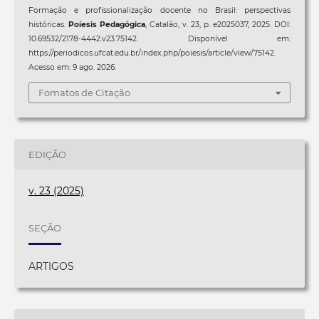
Formação e profissionalização docente no Brasil: perspectivas
históricas.
Poíesis Pedagógica
, Catalão, v. 23, p. e2025037, 2025. DOI:
10.69532/2178-4442.v23.75142. Disponível em:
https://periodicos.ufcat.edu.br/index.php/poiesis/article/view/75142.
Acesso em: 9 ago. 2026.
Fomatos de Citação
EDIÇÃO
v. 23 (2025)
SEÇÃO
ARTIGOS