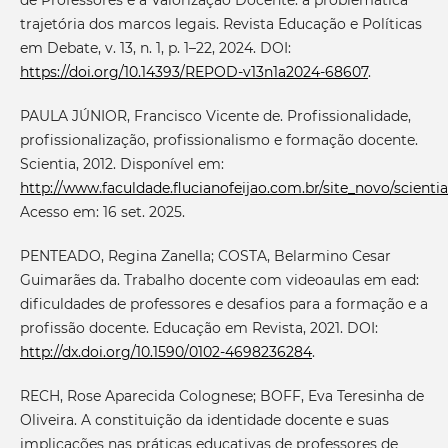
trajetória dos marcos legais. Revista Educação e Políticas
em Debate, v. 13, n. 1, p. 1–22, 2024. DOI:
https://doi.org/10.14393/REPOD-v13n1a2024-68607
.
PAULA JÚNIOR, Francisco Vicente de. Profissionalidade,
profissionalização, profissionalismo e formação docente.
Scientia, 2012. Disponível em:
http://www.faculdade.flucianofeijao.com.br/site_novo/scienti
Acesso em: 16 set. 2025.
PENTEADO, Regina Zanella; COSTA, Belarmino Cesar
Guimarães da. Trabalho docente com videoaulas em ead:
dificuldades de professores e desafios para a formação e a
profissão docente. Educação em Revista, 2021. DOI:
http://dx.doi.org/10.1590/0102-4698236284
.
RECH, Rose Aparecida Colognese; BOFF, Eva Teresinha de
Oliveira. A constituição da identidade docente e suas
implicações nas práticas educativas de professores de