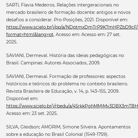
SARTI, Flavia Medeiros. Relações intergeracionais no
mercado brasileiro de formação docente: antigos e novos
desafios a considerar. Pro-Posições, 2021. Disponível em:
https://www.scielo.br/j/pp/a/NDptmxDmTrP9K7mHPZbD9cF/
format=html&lang=pt
. Acesso em: Acesso em: 27 set.
2025.
SAVIANI, Dermeval. História das ideias pedagógicas no
Brasil. Campinas: Autores Associados, 2009.
SAVIANI, Dermeval. Formação de professores: aspectos
históricos e teóricos do problema no contexto brasileiro.
Revista Brasileira de Educação, v. 14, p. 143–155, 2009.
Disponível em:
https://www.scielo.br/j/rbedu/a/45rkkPghMMjMv3DBX3mTB
Acesso em: 23 set. 2025.
SILVA, Gleidson; AMORIM, Simone Silveira. Apontamentos
sobre a educação no Brasil Colonial (1549-1759).