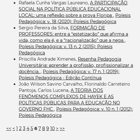
Rafaela Cunha Vargas Laureano,
A PARTICIPAÇÃO
SOCIAL NA POLÍTICA PÚBLICA EDUCACIONAL
LOCAL: uma reflexão sobre a prova Floripa
,
Poíesis
Pedagógica: v. 18 (2020): Poíesis Pedagógica
Sergio Pereira da Silva,
FORMAÇÃO DE
PROFESSORES: entre a “estetização” que afirma a
vida, como ela é, e a “racionalização” que a nega
,
Poíesis Pedagógica: v. 13 n. 2 (2015): Poíesis
Pedagógica
Priscilla Andrade Ximenes,
Resenha Pedagogia
Universitária: aprender a profissão, profissionalizar a
docência.
,
Poíesis Pedagógica: v. 17 n. 1 (2019):
Poíesis Pedagógica - Edição Contínua
João Wilson Savino Carvalho, Florinaldo Carreteiro
Pantoja, Carlos Lucena,
A TEORIA DOS
FENÔMENOS COMPLEXOS DE HAYEK E AS
POLÍTICAS PÚBLICAS PARA A EDUCAÇÃO NO
GOVERNO FHC
,
Poíesis Pedagógica: v. 10 n. 1 (2012):
Poíesis Pedagógica
<<
<
1
2
3
4
5
6
7
8
9
10
>
>>