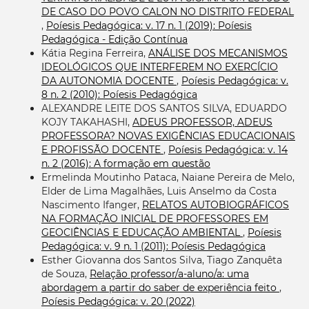
DE CASO DO POVO CALON NO DISTRITO FEDERAL
,
Poíesis Pedagógica: v. 17 n. 1 (2019): Poíesis
Pedagógica - Edição Contínua
Kátia Regina Ferreira,
ANÁLISE DOS MECANISMOS
IDEOLÓGICOS QUE INTERFEREM NO EXERCÍCIO
DA AUTONOMIA DOCENTE
,
Poíesis Pedagógica: v.
8 n. 2 (2010): Poíesis Pedagógica
ALEXANDRE LEITE DOS SANTOS SILVA, EDUARDO
KOJY TAKAHASHI,
ADEUS PROFESSOR, ADEUS
PROFESSORA? NOVAS EXIGÊNCIAS EDUCACIONAIS
E PROFISSÃO DOCENTE
,
Poíesis Pedagógica: v. 14
n. 2 (2016): A formação em questão
Ermelinda Moutinho Pataca, Naiane Pereira de Melo,
Elder de Lima Magalhães, Luis Anselmo da Costa
Nascimento Ifanger,
RELATOS AUTOBIOGRÁFICOS
NA FORMAÇÃO INICIAL DE PROFESSORES EM
GEOCIÊNCIAS E EDUCAÇÃO AMBIENTAL
,
Poíesis
Pedagógica: v. 9 n. 1 (2011): Poíesis Pedagógica
Esther Giovanna dos Santos Silva, Tiago Zanquêta
de Souza,
Relação professor/a-aluno/a: uma
abordagem a partir do saber de experiência feito
,
Poíesis Pedagógica: v. 20 (2022)