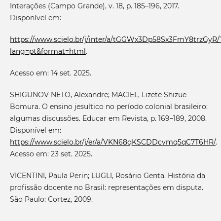
Interações (Campo Grande), v. 18, p. 185–196, 2017.
Disponível em:
https://www.scielo.br/j/inter/a/tGGWx3Dp58Sx3FmY8trzGyR/
lang=pt&format=html
.
Acesso em: 14 set. 2025.
SHIGUNOV NETO, Alexandre; MACIEL, Lizete Shizue
Bomura. O ensino jesuítico no período colonial brasileiro:
algumas discussões. Educar em Revista, p. 169–189, 2008.
Disponível em:
https://www.scielo.br/j/er/a/VKN68qKSCDDcvmq5qC7T6HR/
.
Acesso em: 23 set. 2025.
VICENTINI, Paula Perin; LUGLI, Rosário Genta. História da
profissão docente no Brasil: representações em disputa.
São Paulo: Cortez, 2009.