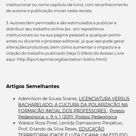
institucional ou como capítulo de livro), com reconhecimento
de autoria e publicação inicial nesta revista.
3. Autores têm permissão e são estimulados a publicar e
distribuir seu trabalho online (ex.: em repositórios
institucionais ou na sua página pessoal) a qualquer ponto
antes ou durante o processo editorial, já que isso pode gerar
alterações produtivas, bem como aumentar o impacto e a
citação do trabalho publicado (Veja O Efeito do Acesso Livre
aqui: http://opcit.eprints.org/oacitation-biblio.html)
Artigos Semelhantes
Ademilson de Sousa Soares,
LICENCIATURA VERSUS
BACHARELADO: A CULTURA DA POLARIZAÇÃO NA
FORMAÇÃO INICIAL DOS PROFESSORES
,
Poíesis
Pedagógica: v. 9 n. 1 (2011): Poíesis Pedagógica
Walace Roza Pinel, Lenilda Damasceno Perpétuo,
Prof, Erlando da Silva Reses,
EDUCAÇÃO
TERRRITORIALIDADE E LUTA CIGANA: UM ESTUDO